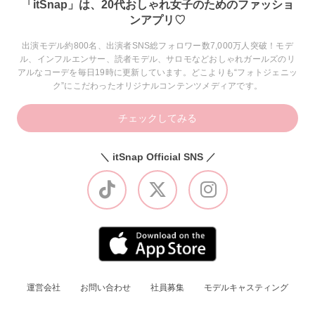
「itSnap」は、20代おしゃれ女子のためのファッショ
ンアプリ♡
出演モデル約800名、出演者SNS総フォロワー数7,000万人突破！モデ
ル、インフルエンサー、読者モデル、サロモなどおしゃれガールズのリ
アルなコーデを毎日19時に更新しています。どこよりも“フォトジェニッ
ク”にこだわったオリジナルコンテンツメディアです。
チェックしてみる
＼ itSnap Official SNS ／
運営会社
お問い合わせ
社員募集
モデルキャスティング