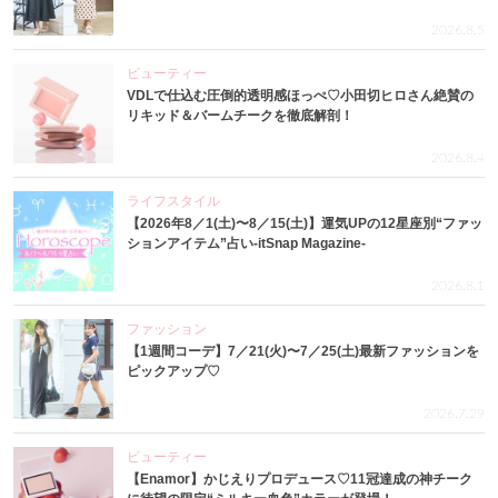
2026.8.5
ビューティー
VDLで仕込む圧倒的透明感ほっぺ♡小田切ヒロさん絶賛の
リキッド＆バームチークを徹底解剖！
2026.8.4
ライフスタイル
【2026年8／1(土)〜8／15(土)】運気UPの12星座別“ファッ
ションアイテム”占い-itSnap Magazine-
2026.8.1
ファッション
【1週間コーデ】7／21(火)〜7／25(土)最新ファッションを
ピックアップ♡
2026.7.29
ビューティー
【Enamor】かじえりプロデュース♡11冠達成の神チーク