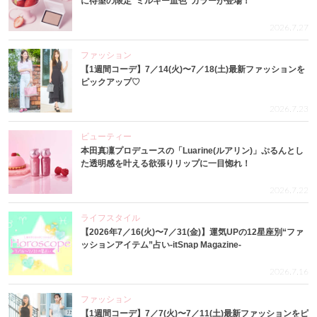
に待望の限定“ミルキー血色”カラーが登場！
2026.7.27
ファッション
【1週間コーデ】7／14(火)〜7／18(土)最新ファッションを
ピックアップ♡
2026.7.23
ビューティー
本田真凜プロデュースの「Luarine(ルアリン)」ぷるんとし
た透明感を叶える欲張りリップに一目惚れ！
2026.7.22
ライフスタイル
【2026年7／16(火)〜7／31(金)】運気UPの12星座別“ファ
ッションアイテム”占い-itSnap Magazine-
2026.7.16
ファッション
【1週間コーデ】7／7(火)〜7／11(土)最新ファッションをピ