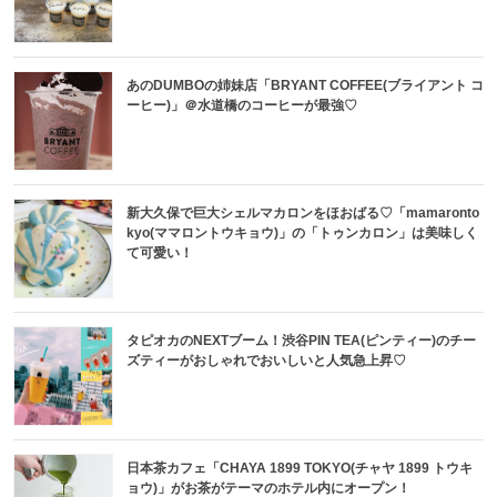
あのDUMBOの姉妹店「BRYANT COFFEE(ブライアント コ
ーヒー)」＠水道橋のコーヒーが最強♡
新大久保で巨大シェルマカロンをほおばる♡「mamaronto
kyo(ママロントウキョウ)」の「トゥンカロン」は美味しく
て可愛い！
タピオカのNEXTブーム！渋谷PIN TEA(ピンティー)のチー
ズティーがおしゃれでおいしいと人気急上昇♡
日本茶カフェ「CHAYA 1899 TOKYO(チャヤ 1899 トウキ
ョウ)」がお茶がテーマのホテル内にオープン！