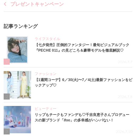
プレゼントキャンペーン
記事ランキング
ライフスタイル
【七夕発売】圧倒的ファンタジー！最旬ビジュアルブック
『PECHE 011』の見どころ＆豪華モデルを徹底解説♡
1
2026.7.7
ファッション
【1週間コーデ】6／30(火)〜7／4(土)最新ファッションをピ
ックアップ♡
2
2026.7.8
ビューティー
リップもチークもファンデも♡千吉良恵子さんプロデュー
スの新ブランド「ifoo」の多幸感がハンパない！
3
2026.7.10