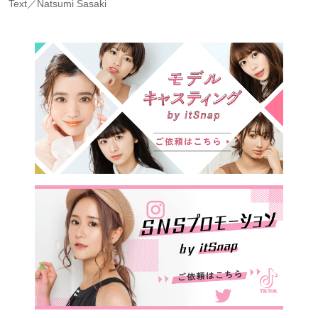
Text／Natsumi Sasaki