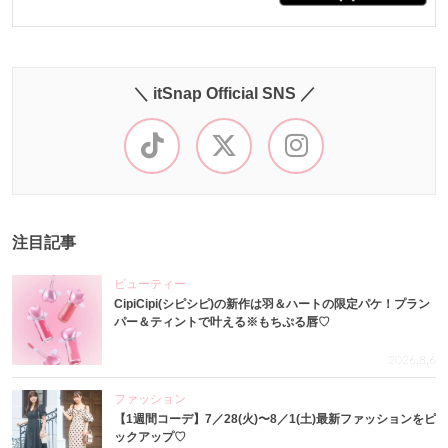
＼ itSnap Official SNS ／
注目記事
ビューティー
CipiCipi(シピシピ)の新作は羽＆ハートの限定パケ！プラン
パー＆ティントで叶える※もちぷる唇♡
2026.8.6
ファッション
【1週間コーデ】7／28(火)〜8／1(土)最新ファッションをピ
ックアップ♡