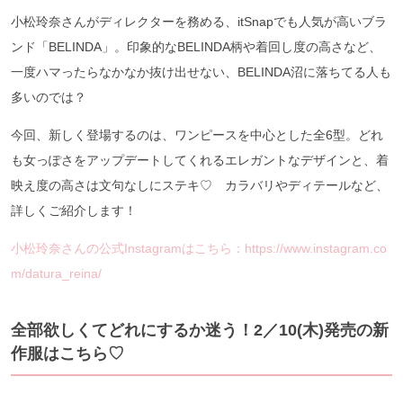
小松玲奈さんがディレクターを務める、itSnapでも人気が高いブラ
ンド「BELINDA」。印象的なBELINDA柄や着回し度の高さなど、
一度ハマったらなかなか抜け出せない、BELINDA沼に落ちてる人も
多いのでは？
今回、新しく登場するのは、ワンピースを中心とした全6型。どれ
も女っぽさをアップデートしてくれるエレガントなデザインと、着
映え度の高さは文句なしにステキ♡ カラバリやディテールなど、
詳しくご紹介します！
小松玲奈さんの公式Instagramはこちら：https://www.instagram.co
m/datura_reina/
全部欲しくてどれにするか迷う！2／10(木)発売の新
作服はこちら♡