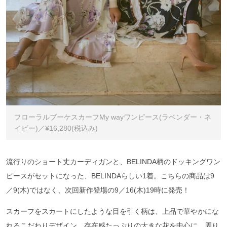
フローラルブーケスカーフMy wayワンピース(ラベンダー・ネ
イビー)／¥16,280(税込み)
流行りのショート丈カーディガンと、BELINDA柄のドッキングワン
ピースがセットになった、BELINDAらしい1着。こちらの商品は9
／9(木)ではなく、次回新作登場の9／16(木)19時に発売！
スカーフをスカートにしたような目を引く柄は、上品で華やかにな
れるこだわりデザイン。存在感たっぷりの大きな花を中心に、周り