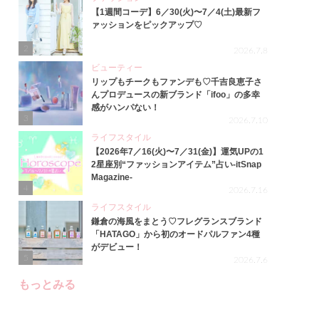
【1週間コーデ】6／30(火)〜7／4(土)最新フ
ァッションをピックアップ♡
2
2026.7.8
ビューティー
リップもチークもファンデも♡千吉良恵子さ
んプロデュースの新ブランド「ifoo」の多幸
感がハンパない！
3
2026.7.10
ライフスタイル
【2026年7／16(火)〜7／31(金)】運気UPの1
2星座別“ファッションアイテム”占い-itSnap
Magazine-
4
2026.7.16
ライフスタイル
鎌倉の海風をまとう♡フレグランスブランド
「HATAGO」から初のオードパルファン4種
がデビュー！
5
2026.7.6
もっとみる