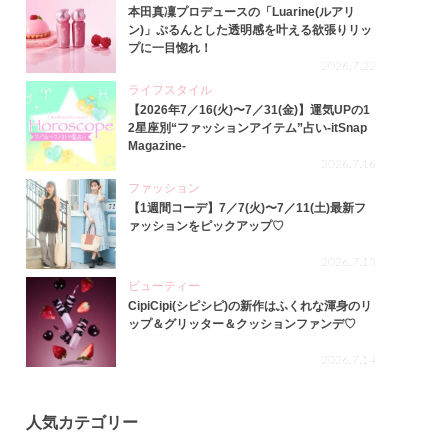
本田真凜プロデュースの「Luarine(ルアリ
ン)」ぷるんとした透明感を叶える欲張りリッ
プに一目惚れ！
2026.7.22
ライフスタイル
【2026年7／16(火)〜7／31(金)】運気UPの1
2星座別“ファッションアイテム”占い-itSnap
Magazine-
2026.7.16
ファッション
【1週間コーデ】7／7(火)〜7／11(土)最新フ
ァッションをピックアップ♡
2026.7.15
ビューティー
CipiCipi(シピシピ)の新作はふくれな渾身のリ
ップ＆グリッター＆クッションファンデ♡
2026.7.14
人気カテゴリー