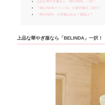
上品な華やぎ服なら「BELINDA」一択！
「BELINDA(ベリンダ)」の新作服をご紹介！
「BELINDA」の店舗はある？通販は？
上品な華やぎ服なら「BELINDA」一択！