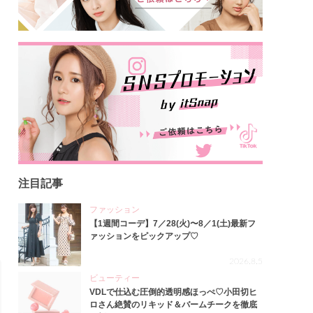
注目記事
ファッション
【1週間コーデ】7／28(火)〜8／1(土)最新フ
ァッションをピックアップ♡
2026.8.5
ビューティー
VDLで仕込む圧倒的透明感ほっぺ♡小田切ヒ
ロさん絶賛のリキッド＆バームチークを徹底