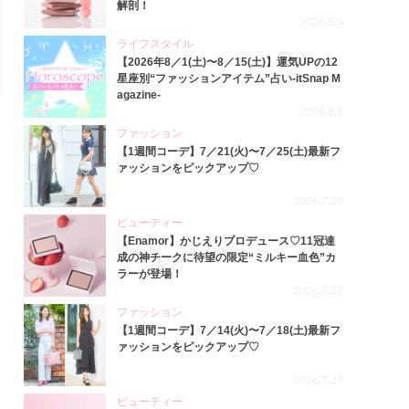
解剖！
2026.8.4
ライフスタイル
【2026年8／1(土)〜8／15(土)】運気UPの12
星座別“ファッションアイテム”占い-itSnap M
agazine-
2026.8.1
ファッション
【1週間コーデ】7／21(火)〜7／25(土)最新フ
ァッションをピックアップ♡
2026.7.29
ビューティー
【Enamor】かじえりプロデュース♡11冠達
成の神チークに待望の限定“ミルキー血色”カ
ラーが登場！
2026.7.27
ファッション
【1週間コーデ】7／14(火)〜7／18(土)最新フ
ァッションをピックアップ♡
2026.7.23
ビューティー