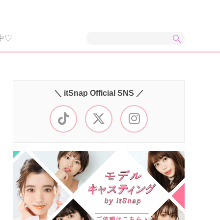
中♡
＼ itSnap Official SNS ／