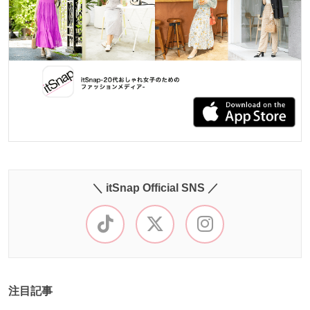
＼ itSnap Official SNS ／
注目記事