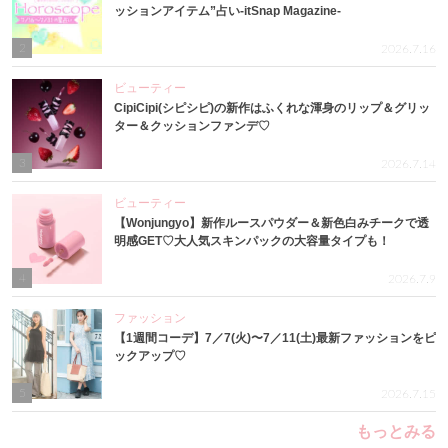
ッションアイテム”占い-itSnap Magazine-
2
2026.7.16
ビューティー
CipiCipi(シピシピ)の新作はふくれな渾身のリップ＆グリッ
ター＆クッションファンデ♡
3
2026.7.14
ビューティー
【Wonjungyo】新作ルースパウダー＆新色白みチークで透
明感GET♡大人気スキンパックの大容量タイプも！
4
2026.7.9
ファッション
【1週間コーデ】7／7(火)〜7／11(土)最新ファッションをピ
ックアップ♡
5
2026.7.15
もっとみる