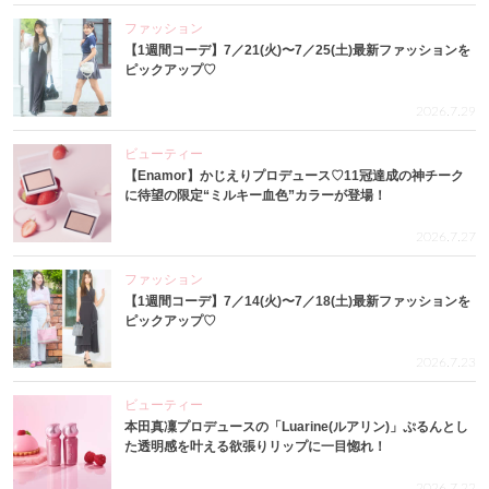
ファッション
【1週間コーデ】7／21(火)〜7／25(土)最新ファッションを
ピックアップ♡
2026.7.29
ビューティー
【Enamor】かじえりプロデュース♡11冠達成の神チーク
に待望の限定“ミルキー血色”カラーが登場！
2026.7.27
ファッション
【1週間コーデ】7／14(火)〜7／18(土)最新ファッションを
ピックアップ♡
2026.7.23
ビューティー
本田真凜プロデュースの「Luarine(ルアリン)」ぷるんとし
た透明感を叶える欲張りリップに一目惚れ！
2026.7.22