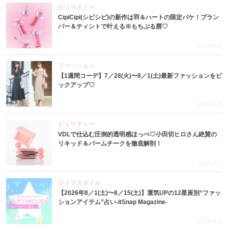
ビューティー
CipiCipi(シピシピ)の新作は羽＆ハートの限定パケ！プラン
パー＆ティントで叶える※もちぷる唇♡
2026.8.6
ファッション
【1週間コーデ】7／28(火)〜8／1(土)最新ファッションをピ
ックアップ♡
2026.8.5
ビューティー
VDLで仕込む圧倒的透明感ほっぺ♡小田切ヒロさん絶賛の
リキッド＆バームチークを徹底解剖！
2026.8.4
ライフスタイル
【2026年8／1(土)〜8／15(土)】運気UPの12星座別“ファッ
ションアイテム”占い-itSnap Magazine-
2026.8.1