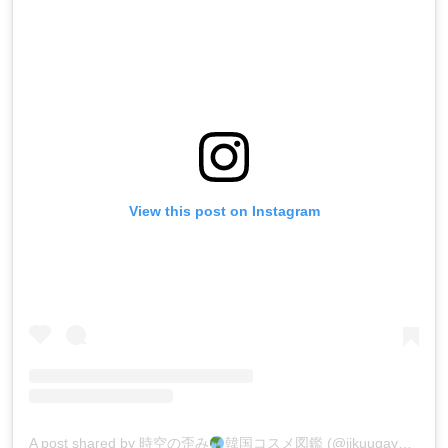
View this post on Instagram
A post shared by 時空の歪み
韓国コスメ図鑑 (@jikuugayugamu)