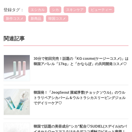
登録タグ：
エシカル
シカ
スキンケア
ビューティー
新作コスメ
新商品
韓国コスメ
関連記事
30分で初回完売！話題の「KG cosme(ケージーコスメ)」は
韓国アパレル「17kg」と「かならぼ」の共同開発コスメ♡
韓国発！「JeogSeoul 漢城淨雪(チョックソウル)」のウル
トラリペアシカバーム＆ウルトラシカスリーピングジェル
でデイリーケア♡
韓国で話題の美容成分“シカ”配合♡SUDIEL(スデイル)のバ
イオセルロースマスクはナタデココ感触でピタッと密着！