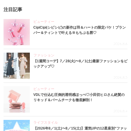
注目記事
ビューティー
CipiCipi(シピシピ)の新作は羽＆ハートの限定パケ！プラン
パー＆ティントで叶える※もちぷる唇♡
2026.8.6
ファッション
【1週間コーデ】7／28(火)〜8／1(土)最新ファッションをピ
ックアップ♡
2026.8.5
ビューティー
VDLで仕込む圧倒的透明感ほっぺ♡小田切ヒロさん絶賛の
リキッド＆バームチークを徹底解剖！
2026.8.4
ライフスタイル
【2026年8／1(土)〜8／15(土)】運気UPの12星座別“ファッ