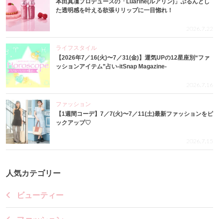
本田真凜プロデュースの「Luarine(ルアリン)」ぷるんとし
た透明感を叶える欲張りリップに一目惚れ！
2026.7.22
ライフスタイル
【2026年7／16(火)〜7／31(金)】運気UPの12星座別“ファ
ッションアイテム”占い-itSnap Magazine-
2026.7.16
ファッション
【1週間コーデ】7／7(火)〜7／11(土)最新ファッションをピ
ックアップ♡
2026.7.15
人気カテゴリー
ビューティー