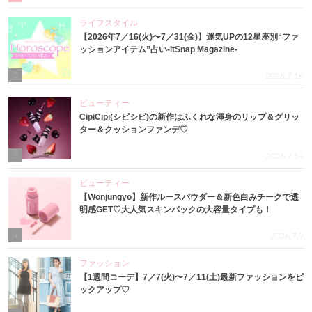
ライフスタイル
【2026年7／16(火)〜7／31(金)】運気UPの12星座別“ファ
ッションアイテム”占い-itSnap Magazine-
2
2026.7.16
ビューティー
CipiCipi(シピシピ)の新作はふくれな渾身のリップ＆グリッ
ター＆クッションファンデ♡
3
2026.7.14
ビューティー
【Wonjungyo】新作ルースパウダー＆新色白みチークで透
明感GET♡大人気スキンパックの大容量タイプも！
4
2026.7.9
ファッション
【1週間コーデ】7／7(火)〜7／11(土)最新ファッションをピ
ックアップ♡