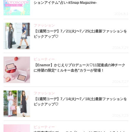
ションアイテム”占い-itSnap Magazine-
2026.8.1
ファッション
【1週間コーデ】7／21(火)〜7／25(土)最新ファッションを
ピックアップ♡
2026.7.29
ビューティー
【Enamor】かじえりプロデュース♡11冠達成の神チーク
に待望の限定“ミルキー血色”カラーが登場！
2026.7.27
ファッション
【1週間コーデ】7／14(火)〜7／18(土)最新ファッションを
ピックアップ♡
2026.7.23
ビューティー