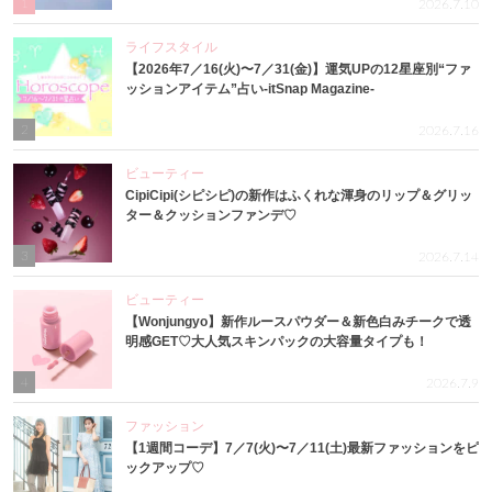
1
2026.7.10
ライフスタイル
【2026年7／16(火)〜7／31(金)】運気UPの12星座別“ファ
ッションアイテム”占い-itSnap Magazine-
2
2026.7.16
ビューティー
CipiCipi(シピシピ)の新作はふくれな渾身のリップ＆グリッ
ター＆クッションファンデ♡
3
2026.7.14
ビューティー
【Wonjungyo】新作ルースパウダー＆新色白みチークで透
明感GET♡大人気スキンパックの大容量タイプも！
4
2026.7.9
ファッション
【1週間コーデ】7／7(火)〜7／11(土)最新ファッションをピ
ックアップ♡