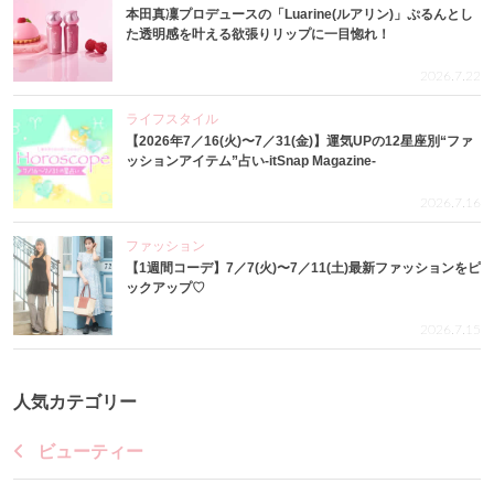
本田真凜プロデュースの「Luarine(ルアリン)」ぷるんとし
た透明感を叶える欲張りリップに一目惚れ！
2026.7.22
ライフスタイル
【2026年7／16(火)〜7／31(金)】運気UPの12星座別“ファ
ッションアイテム”占い-itSnap Magazine-
2026.7.16
ファッション
【1週間コーデ】7／7(火)〜7／11(土)最新ファッションをピ
ックアップ♡
2026.7.15
人気カテゴリー
ビューティー