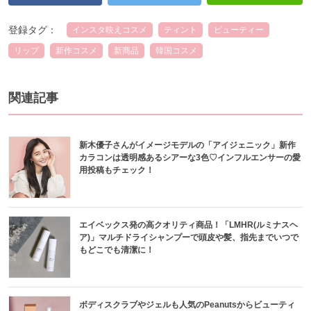
登録タグ：
インスタ映えコスメ
ティント
ビューティー
リップ
新作コスメ
新商品
韓国コスメ
関連記事
新木優子さんがイメージモデルの「アイジェニック」新作
カラコンは透明感あるシアーな3色♡インフルエンサーの愛
用投稿もチェック！
エイベックス発の高クオリティ商品！「LMHR(ルミナスヘ
ア)」マルチドライシャンプーで頭皮や髪、指先までいつで
もどこでも清潔に！
ボディスクラブやジェルも人気のPeanutsからビューティ