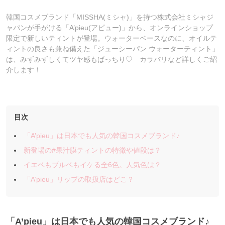
韓国コスメブランド「MISSHA(ミシャ)」を持つ株式会社ミシャジ
ャパンが手がける「A’pieu(アピュー)」から、オンラインショップ
限定で新しいティントが登場。ウォーターベースなのに、オイルテ
ィントの良さも兼ね備えた「ジューシーパン ウォーターティント」
は、みずみずしくてツヤ感もばっちり♡ カラバリなど詳しくご紹
介します！
目次
「A’pieu」は日本でも人気の韓国コスメブランド♪
新登場の#果汁膜ティントの特徴や値段は？
イエベもブルベもイケる全6色。人気色は？
「A’pieu」リップの取扱店はどこ？
「A’pieu」は日本でも人気の韓国コスメブランド♪