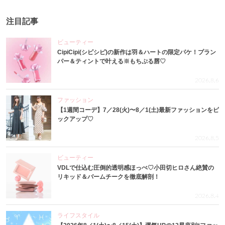
注目記事
ビューティー
CipiCipi(シピシピ)の新作は羽＆ハートの限定パケ！プラン
パー＆ティントで叶える※もちぷる唇♡
2026.8.6
ファッション
【1週間コーデ】7／28(火)〜8／1(土)最新ファッションをピ
ックアップ♡
2026.8.5
ビューティー
VDLで仕込む圧倒的透明感ほっぺ♡小田切ヒロさん絶賛の
リキッド＆バームチークを徹底解剖！
2026.8.4
ライフスタイル