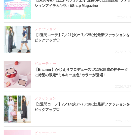
【2026年8／1(土)〜8／15(土)】運気UPの12星座別“ファッ
ションアイテム”占い-itSnap Magazine-
2026.8.1
ファッション
【1週間コーデ】7／21(火)〜7／25(土)最新ファッションを
ピックアップ♡
2026.7.29
ビューティー
【Enamor】かじえりプロデュース♡11冠達成の神チーク
に待望の限定“ミルキー血色”カラーが登場！
2026.7.27
ファッション
【1週間コーデ】7／14(火)〜7／18(土)最新ファッションを
ピックアップ♡
2026.7.23
ビューティー