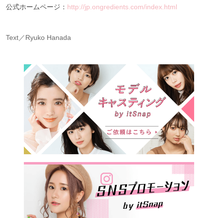
公式ホームページ：
http://jp.ongredients.com/index.html
Text／Ryuko Hanada