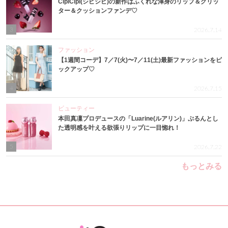
CipiCipi(シピシピ)の新作はふくれな渾身のリップ＆グリッ
ター＆クッションファンデ♡
3
2026.7.14
ファッション
【1週間コーデ】7／7(火)〜7／11(土)最新ファッションをピ
ックアップ♡
4
2026.7.15
ビューティー
本田真凜プロデュースの「Luarine(ルアリン)」ぷるんとし
た透明感を叶える欲張りリップに一目惚れ！
5
2026.7.22
もっとみる