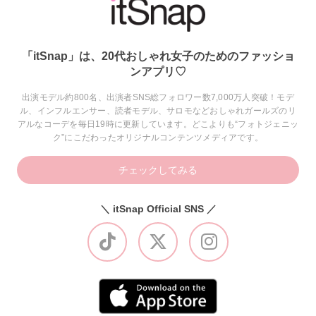
「itSnap」は、20代おしゃれ女子のためのファッショ
ンアプリ♡
出演モデル約800名、出演者SNS総フォロワー数7,000万人突破！モデ
ル、インフルエンサー、読者モデル、サロモなどおしゃれガールズのリ
アルなコーデを毎日19時に更新しています。どこよりも“フォトジェニッ
ク”にこだわったオリジナルコンテンツメディアです。
チェックしてみる
＼ itSnap Official SNS ／