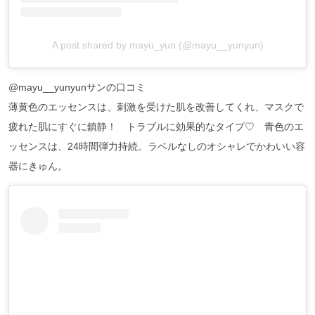
A post shared by mayu_yun (@mayu__yunyun)
@mayu__yunyunサンの口コミ
薄黄色のエッセンスは、刺激を受けた肌を改善してくれ、マスクで
疲れた肌にすぐに鎮静！ トラブルに効果的なタイプ♡ 青色のエ
ッセンスは、24時間弾力持続。ラベルなしのオシャレでかわいい容
器にきゅん。