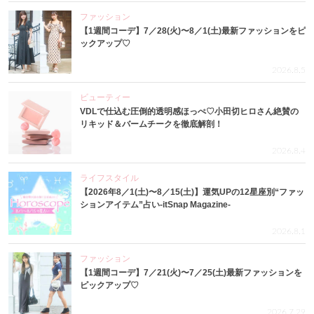
ファッション
【1週間コーデ】7／28(火)〜8／1(土)最新ファッションをピ
ックアップ♡
2026.8.5
ビューティー
VDLで仕込む圧倒的透明感ほっぺ♡小田切ヒロさん絶賛の
リキッド＆バームチークを徹底解剖！
2026.8.4
ライフスタイル
【2026年8／1(土)〜8／15(土)】運気UPの12星座別“ファッ
ションアイテム”占い-itSnap Magazine-
2026.8.1
ファッション
【1週間コーデ】7／21(火)〜7／25(土)最新ファッションを
ピックアップ♡
2026.7.29