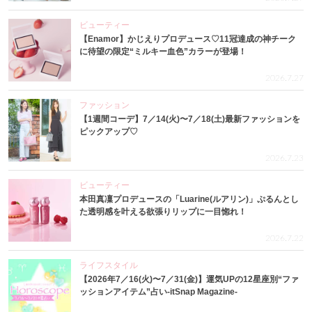
ビューティー
【Enamor】かじえりプロデュース♡11冠達成の神チーク
に待望の限定“ミルキー血色”カラーが登場！
2026.7.27
ファッション
【1週間コーデ】7／14(火)〜7／18(土)最新ファッションを
ピックアップ♡
2026.7.23
ビューティー
本田真凜プロデュースの「Luarine(ルアリン)」ぷるんとし
た透明感を叶える欲張りリップに一目惚れ！
2026.7.22
ライフスタイル
【2026年7／16(火)〜7／31(金)】運気UPの12星座別“ファ
ッションアイテム”占い-itSnap Magazine-