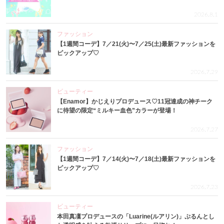
2026.8.1
ファッション
【1週間コーデ】7／21(火)〜7／25(土)最新ファッションを
ピックアップ♡
2026.7.29
ビューティー
【Enamor】かじえりプロデュース♡11冠達成の神チーク
に待望の限定“ミルキー血色”カラーが登場！
2026.7.27
ファッション
【1週間コーデ】7／14(火)〜7／18(土)最新ファッションを
ピックアップ♡
2026.7.23
ビューティー
本田真凜プロデュースの「Luarine(ルアリン)」ぷるんとし