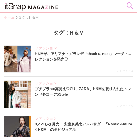
ホーム
タグ：H＆M
タグ：H＆M
ファッション
H&Mが、アリアナ・グランデ「thank u, next」マーチ・コ
レクションを発売♡
2019.8.14
ファッション
プチプラbut高見え♡GU、ZARA、H&Mを取り入れたトレ
ンド冬コーデ5Style
2019.1.29
ファッション
8／21(火) 発売！ 安室奈美恵アンバサダー「Namie Amuro
× H&M」の全ビジュアル