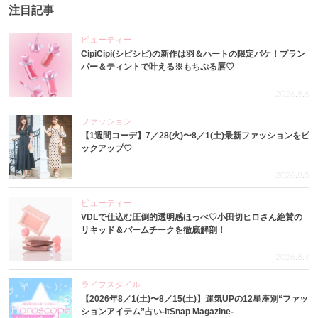
注目記事
ビューティー
CipiCipi(シピシピ)の新作は羽＆ハートの限定パケ！プラン
パー＆ティントで叶える※もちぷる唇♡
2026.8.6
ファッション
【1週間コーデ】7／28(火)〜8／1(土)最新ファッションをピ
ックアップ♡
2026.8.5
ビューティー
VDLで仕込む圧倒的透明感ほっぺ♡小田切ヒロさん絶賛の
リキッド＆バームチークを徹底解剖！
2026.8.4
ライフスタイル
【2026年8／1(土)〜8／15(土)】運気UPの12星座別“ファッ
ションアイテム”占い-itSnap Magazine-