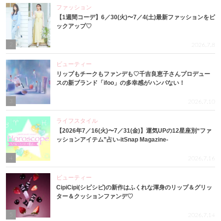
ファッション
【1週間コーデ】6／30(火)〜7／4(土)最新ファッションをピ
ックアップ♡
2
2026.7.8
ビューティー
リップもチークもファンデも♡千吉良恵子さんプロデュー
スの新ブランド「ifoo」の多幸感がハンパない！
3
2026.7.10
ライフスタイル
【2026年7／16(火)〜7／31(金)】運気UPの12星座別“ファ
ッションアイテム”占い-itSnap Magazine-
4
2026.7.16
ビューティー
CipiCipi(シピシピ)の新作はふくれな渾身のリップ＆グリッ
ター＆クッションファンデ♡
5
2026.7.14