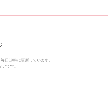
♡
破！
毎日19時に更新しています。
ィアです。