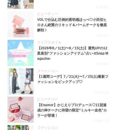
2026.8.5
ビューティー
VDLで仕込む圧倒的透明感ほっぺ♡小田切ヒ
ロさん絶賛のリキッド＆バームチークを徹底
解剖！
2026.8.4
ライフスタイル
【2026年8／1(土)〜8／15(土)】運気UPの12
星座別“ファッションアイテム”占い-itSnap M
agazine-
2026.8.1
ファッション
【1週間コーデ】7／21(火)〜7／25(土)最新フ
ァッションをピックアップ♡
2026.7.29
ビューティー
【Enamor】かじえりプロデュース♡11冠達
成の神チークに待望の限定“ミルキー血色”カ
ラーが登場！
2026.7.27
ファッション