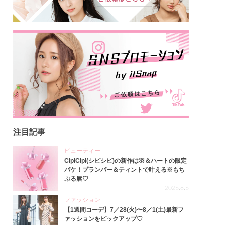
注目記事
ビューティー
CipiCipi(シピシピ)の新作は羽＆ハートの限定
パケ！プランパー＆ティントで叶える※もち
ぷる唇♡
2026.8.6
ファッション
【1週間コーデ】7／28(火)〜8／1(土)最新フ
ァッションをピックアップ♡