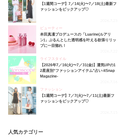
【1週間コーデ】7／14(火)〜7／18(土)最新フ
ァッションをピックアップ♡
2026.7.23
ビューティー
本田真凜プロデュースの「Luarine(ルアリ
ン)」ぷるんとした透明感を叶える欲張りリッ
プに一目惚れ！
2026.7.22
ライフスタイル
【2026年7／16(火)〜7／31(金)】運気UPの1
2星座別“ファッションアイテム”占い-itSnap
Magazine-
2026.7.16
ファッション
【1週間コーデ】7／7(火)〜7／11(土)最新フ
ァッションをピックアップ♡
2026.7.15
人気カテゴリー