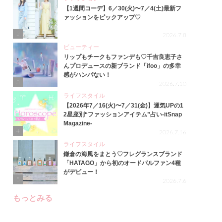
【1週間コーデ】6／30(火)〜7／4(土)最新フ
ァッションをピックアップ♡
2
2026.7.8
ビューティー
リップもチークもファンデも♡千吉良恵子さ
んプロデュースの新ブランド「ifoo」の多幸
感がハンパない！
3
2026.7.10
ライフスタイル
【2026年7／16(火)〜7／31(金)】運気UPの1
2星座別“ファッションアイテム”占い-itSnap
Magazine-
4
2026.7.16
ライフスタイル
鎌倉の海風をまとう♡フレグランスブランド
「HATAGO」から初のオードパルファン4種
がデビュー！
5
2026.7.6
もっとみる