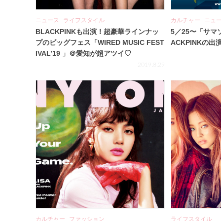
ニュース
ライフスタイル
カルチャー
ニュ
BLACKPINKも出演！超豪華ラインナッ
5／25〜「サマ
プのビッグフェス「WIRED MUSIC FEST
ACKPINKの
IVAL’19 」＠愛知が超アツイ♡
2019.8.29
カルチャー
ファッション
ライフスタイル