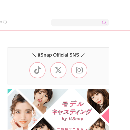
中♡
＼ itSnap Official SNS ／