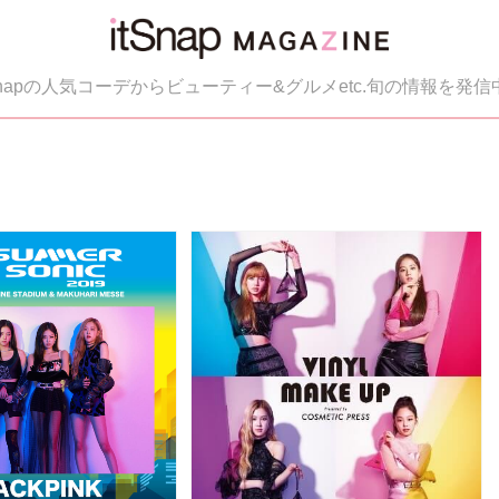
tSnapの人気コーデからビューティー&グルメetc.旬の情報を発信