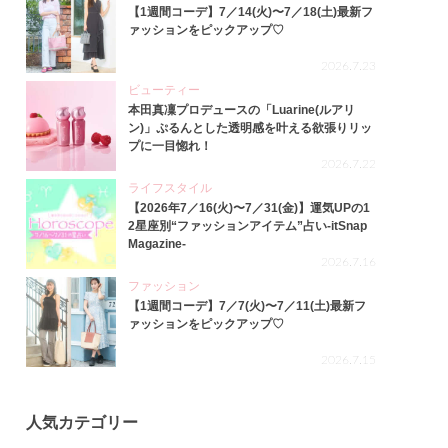
【1週間コーデ】7／14(火)〜7／18(土)最新フ
ァッションをピックアップ♡
2026.7.23
ビューティー
本田真凜プロデュースの「Luarine(ルアリ
ン)」ぷるんとした透明感を叶える欲張りリッ
プに一目惚れ！
2026.7.22
ライフスタイル
【2026年7／16(火)〜7／31(金)】運気UPの1
2星座別“ファッションアイテム”占い-itSnap
Magazine-
2026.7.16
ファッション
【1週間コーデ】7／7(火)〜7／11(土)最新フ
ァッションをピックアップ♡
2026.7.15
人気カテゴリー