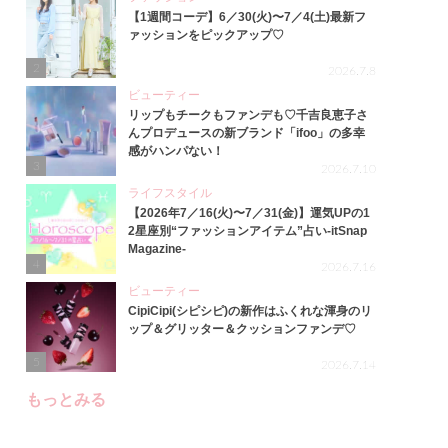
【1週間コーデ】6／30(火)〜7／4(土)最新フ
ァッションをピックアップ♡
2
2026.7.8
ビューティー
リップもチークもファンデも♡千吉良恵子さ
んプロデュースの新ブランド「ifoo」の多幸
感がハンパない！
3
2026.7.10
ライフスタイル
【2026年7／16(火)〜7／31(金)】運気UPの1
2星座別“ファッションアイテム”占い-itSnap
Magazine-
4
2026.7.16
ビューティー
CipiCipi(シピシピ)の新作はふくれな渾身のリ
ップ＆グリッター＆クッションファンデ♡
5
2026.7.14
もっとみる