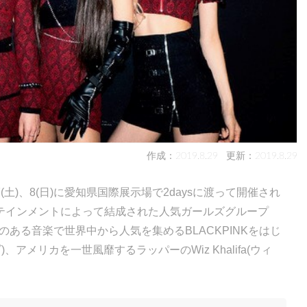
作成：2019.8.29
更新：2019.8.29
が9／7(土)、8(日)に愛知県国際展示場で2daysに渡って開催され
ターテインメントによって結成された人気ガールズグループ
性のある音楽で世界中から人気を集めるBLACKPINKをはじ
アメリカを一世風靡するラッパーのWiz Khalifa(ウィ