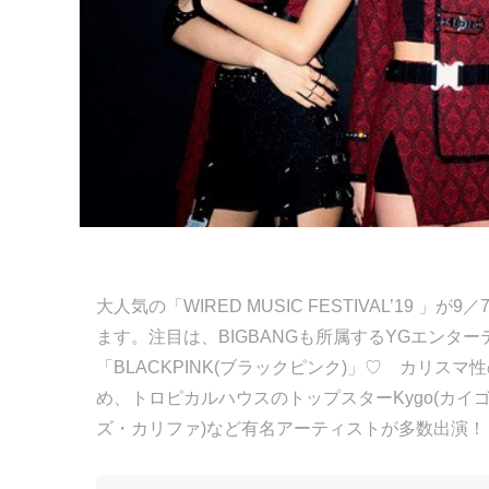
大人気の「WIRED MUSIC FESTIVAL’19 」
ます。注目は、BIGBANGも所属するYGエン
「BLACKPINK(ブラックピンク)」♡ カリスマ
め、トロピカルハウスのトップスターKygo(カイゴ)、
ズ・カリファ)など有名アーティストが多数出演！