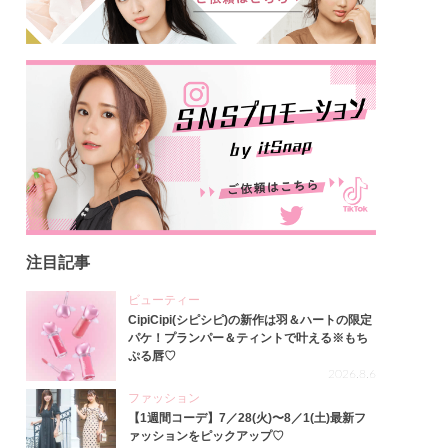
注目記事
ビューティー
CipiCipi(シピシピ)の新作は羽＆ハートの限定
パケ！プランパー＆ティントで叶える※もち
ぷる唇♡
2026.8.6
ファッション
【1週間コーデ】7／28(火)〜8／1(土)最新フ
ァッションをピックアップ♡