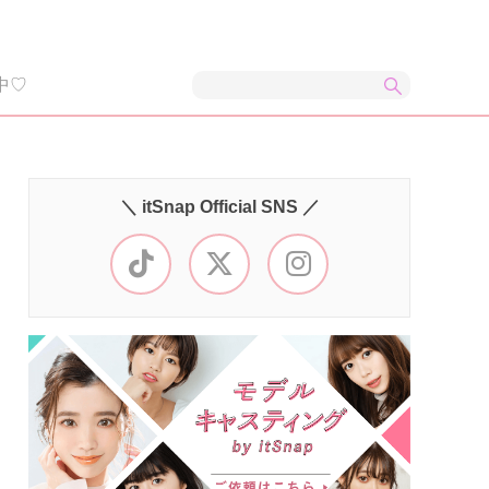
中♡
＼ itSnap Official SNS ／