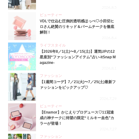
2026.8.5
ビューティー
VDLで仕込む圧倒的透明感ほっぺ♡小田切ヒ
ロさん絶賛のリキッド＆バームチークを徹底
解剖！
2026.8.4
ライフスタイル
【2026年8／1(土)〜8／15(土)】運気UPの12
星座別“ファッションアイテム”占い-itSnap M
agazine-
2026.8.1
ファッション
【1週間コーデ】7／21(火)〜7／25(土)最新フ
ァッションをピックアップ♡
2026.7.29
ビューティー
【Enamor】かじえりプロデュース♡11冠達
成の神チークに待望の限定“ミルキー血色”カ
ラーが登場！
2026.7.27
ファッション