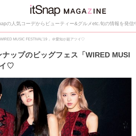
tSnapの人気コーデからビューティー&グルメetc.旬の情報を発信
D MUSIC FESTIVAL’19 」＠愛知が超アツイ♡
ンナップのビッグフェス「WIRED MUSI
ツイ♡