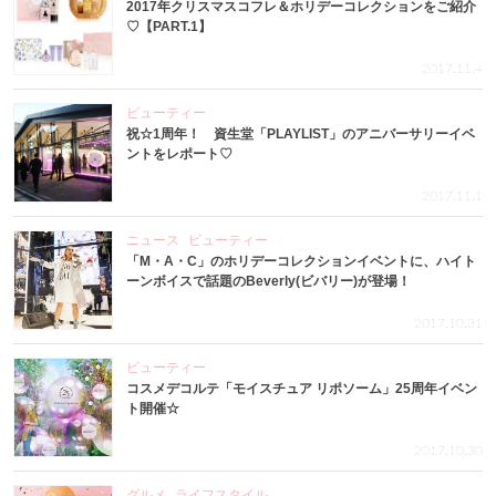
2017年クリスマスコフレ＆ホリデーコレクションをご紹介
♡【PART.1】
2017.11.4
ビューティー
祝☆1周年！ 資生堂「PLAYLIST」のアニバーサリーイベ
ントをレポート♡
2017.11.1
ニュース
ビューティー
「M・A・C」のホリデーコレクションイベントに、ハイト
ーンボイスで話題のBeverly(ビバリー)が登場！
2017.10.31
ビューティー
コスメデコルテ「モイスチュア リポソーム」25周年イベン
ト開催☆
2017.10.30
グルメ
ライフスタイル