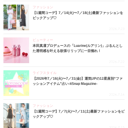
ファッション
【1週間コーデ】7／14(火)〜7／18(土)最新ファッションを
ピックアップ♡
2026.7.23
ビューティー
本田真凜プロデュースの「Luarine(ルアリン)」ぷるんとし
た透明感を叶える欲張りリップに一目惚れ！
2026.7.22
ライフスタイル
【2026年7／16(火)〜7／31(金)】運気UPの12星座別“ファ
ッションアイテム”占い-itSnap Magazine-
2026.7.16
ファッション
【1週間コーデ】7／7(火)〜7／11(土)最新ファッションをピ
ックアップ♡
2026.7.15