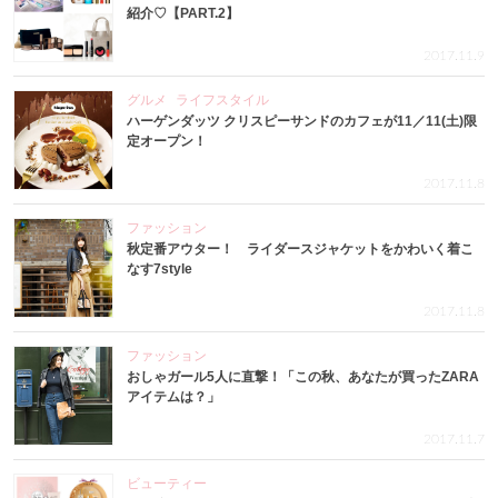
紹介♡【PART.2】
2017.11.9
グルメ
ライフスタイル
ハーゲンダッツ クリスピーサンドのカフェが11／11(土)限
定オープン！
2017.11.8
ファッション
秋定番アウター！ ライダースジャケットをかわいく着こ
なす7style
2017.11.8
ファッション
おしゃガール5人に直撃！「この秋、あなたが買ったZARA
アイテムは？」
2017.11.7
ビューティー