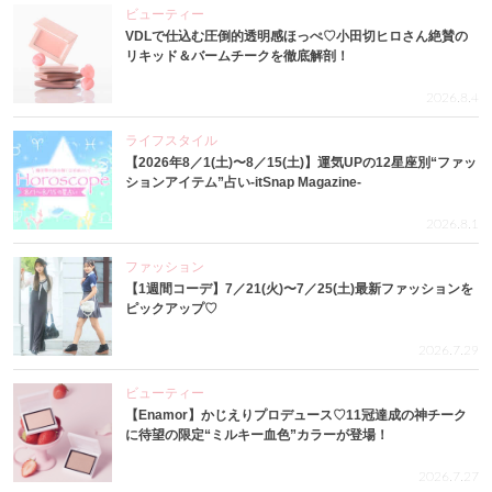
ビューティー
VDLで仕込む圧倒的透明感ほっぺ♡小田切ヒロさん絶賛の
リキッド＆バームチークを徹底解剖！
2026.8.4
ライフスタイル
【2026年8／1(土)〜8／15(土)】運気UPの12星座別“ファッ
ションアイテム”占い-itSnap Magazine-
2026.8.1
ファッション
【1週間コーデ】7／21(火)〜7／25(土)最新ファッションを
ピックアップ♡
2026.7.29
ビューティー
【Enamor】かじえりプロデュース♡11冠達成の神チーク
に待望の限定“ミルキー血色”カラーが登場！
2026.7.27