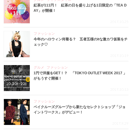
紅茶が111円！ 紅茶の日を盛り上げる1日限定の「TEA D
AY」が開催！
2017.10.25
ファッション
今年のハロウィン何着る？ 五者五様のitな激カワ仮装をチ
ェック♡
2017.10.19
グルメ
ファッション
1円で洋服をGET！？ 「TOKYO OUTLET WEEK 2017 」
がもうすぐ開催！
2017.10.13
ファッション
ベイクルーズグループから新たなセレクトショップ「ジョ
イントワークス」がデビュー！
2017.9.29