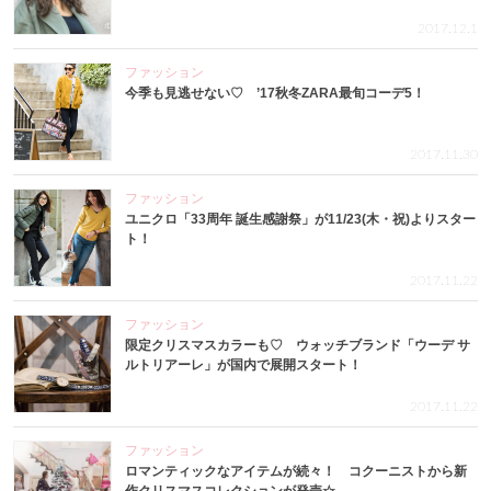
2017.12.1
ファッション
今季も見逃せない♡ ’17秋冬ZARA最旬コーデ5！
2017.11.30
ファッション
ユニクロ「33周年 誕生感謝祭」が11/23(木・祝)よりスター
ト！
2017.11.22
ファッション
限定クリスマスカラーも♡ ウォッチブランド「ウーデ サ
ルトリアーレ」が国内で展開スタート！
2017.11.22
ファッション
ロマンティックなアイテムが続々！ コクーニストから新