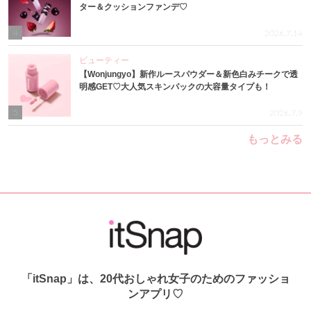
ター＆クッションファンデ♡
4
2026.7.14
ビューティー
【Wonjungyo】新作ルースパウダー＆新色白みチークで透
明感GET♡大人気スキンパックの大容量タイプも！
5
2026.7.9
もっとみる
「itSnap」は、20代おしゃれ女子のためのファッショ
ンアプリ♡