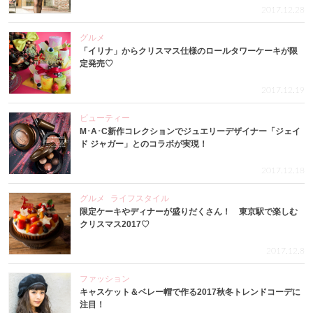
2017.12.28
グルメ
「イリナ」からクリスマス仕様のロールタワーケーキが限
定発売♡
2017.12.19
ビューティー
M･A･C新作コレクションでジュエリーデザイナー「ジェイ
ド ジャガー」とのコラボが実現！
2017.12.18
グルメ
ライフスタイル
限定ケーキやディナーが盛りだくさん！ 東京駅で楽しむ
クリスマス2017♡
2017.12.8
ファッション
キャスケット＆ベレー帽で作る2017秋冬トレンドコーデに
注目！