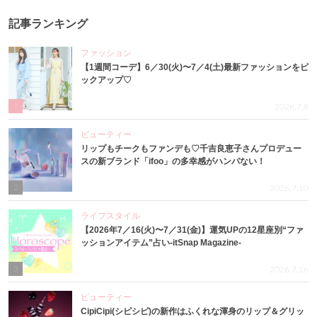
記事ランキング
ファッション
【1週間コーデ】6／30(火)〜7／4(土)最新ファッションをピ
ックアップ♡
1
2026.7.8
ビューティー
リップもチークもファンデも♡千吉良恵子さんプロデュー
スの新ブランド「ifoo」の多幸感がハンパない！
2
2026.7.10
ライフスタイル
【2026年7／16(火)〜7／31(金)】運気UPの12星座別“ファ
ッションアイテム”占い-itSnap Magazine-
3
2026.7.16
ビューティー
CipiCipi(シピシピ)の新作はふくれな渾身のリップ＆グリッ