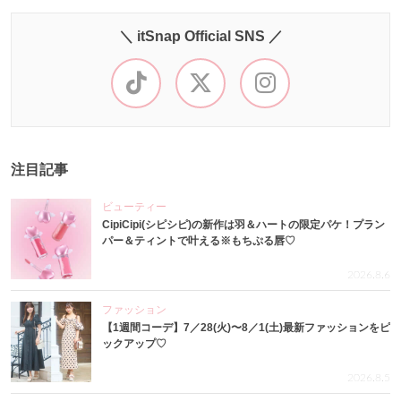
＼ itSnap Official SNS ／
注目記事
ビューティー
CipiCipi(シピシピ)の新作は羽＆ハートの限定パケ！プラン
パー＆ティントで叶える※もちぷる唇♡
2026.8.6
ファッション
【1週間コーデ】7／28(火)〜8／1(土)最新ファッションをピ
ックアップ♡
2026.8.5