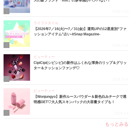
スの新ブランド「ifoo」の多幸感がハンパない！
2
2026.7.10
ライフスタイル
【2026年7／16(火)〜7／31(金)】運気UPの12星座別“ファ
ッションアイテム”占い-itSnap Magazine-
3
2026.7.16
ビューティー
CipiCipi(シピシピ)の新作はふくれな渾身のリップ＆グリッ
ター＆クッションファンデ♡
4
2026.7.14
ビューティー
【Wonjungyo】新作ルースパウダー＆新色白みチークで透
明感GET♡大人気スキンパックの大容量タイプも！
5
2026.7.9
もっとみる