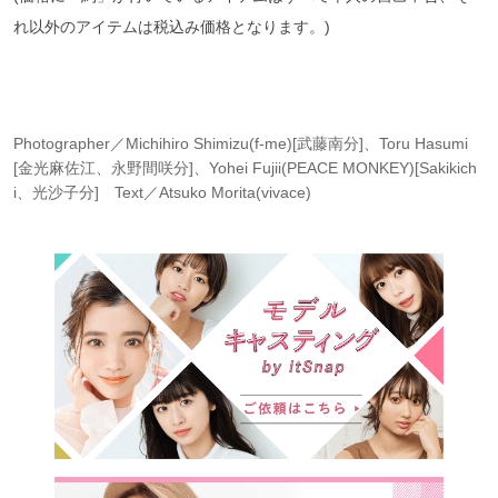
れ以外のアイテムは税込み価格となります。)
Photographer／Michihiro Shimizu(f-me)[武藤南分]、Toru Hasumi
[金光麻佐江、永野間咲分]、Yohei Fujii(PEACE MONKEY)[Sakikich
i、光沙子分] Text／Atsuko Morita(vivace)