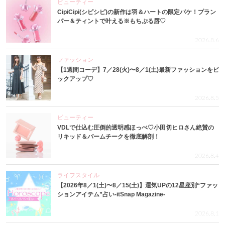
ビューティー
CipiCipi(シピシピ)の新作は羽＆ハートの限定パケ！プラン
パー＆ティントで叶える※もちぷる唇♡
2026.8.6
ファッション
【1週間コーデ】7／28(火)〜8／1(土)最新ファッションをピ
ックアップ♡
2026.8.5
ビューティー
VDLで仕込む圧倒的透明感ほっぺ♡小田切ヒロさん絶賛の
リキッド＆バームチークを徹底解剖！
2026.8.4
ライフスタイル
【2026年8／1(土)〜8／15(土)】運気UPの12星座別“ファッ
ションアイテム”占い-itSnap Magazine-
2026.8.1