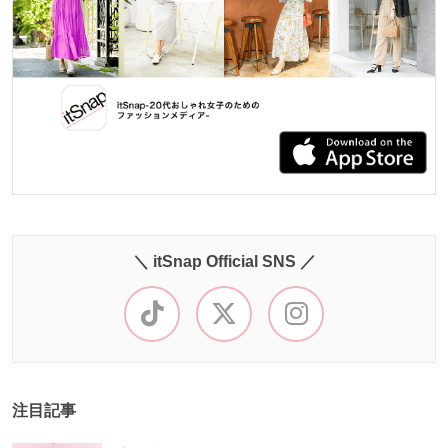
＼ itSnap Official SNS ／
注目記事