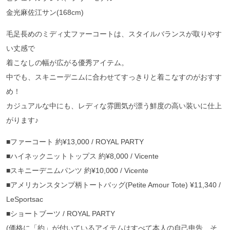
金光麻佐江サン(168cm)
毛足長めのミディ丈ファーコートは、スタイルバランスが取りやす
い丈感で
着こなしの幅が広がる優秀アイテム。
中でも、スキニーデニムに合わせてすっきりと着こなすのがおすす
め！
カジュアルな中にも、レディな雰囲気が漂う鮮度の高い装いに仕上
がります♪
■ファーコート 約¥13,000 / ROYAL PARTY
■ハイネックニットトップス 約¥8,000 / Vicente
■スキニーデニムパンツ 約¥10,000 / Vicente
■アメリカンスタンプ柄トートバッグ(Petite Amour Tote) ¥11,340 /
LeSportsac
■ショートブーツ / ROYAL PARTY
(価格に「約」が付いているアイテムはすべて本人の自己申告、そ