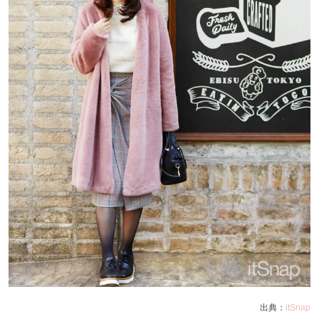
出典：
itSnap