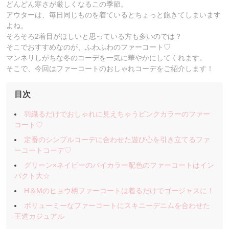
どんどん寒さが厳しくなるこの季節。
アウターは、毎日同じものを着ているとちょっと飽きてしまいます
よね。
そろそろ2着目がほしいと思っている方も多いのでは？
そこでおすすめなのが、ふわふわのファーコート♡
マンネリしがちな冬のコーデを一気に華やかにしてくれます。
そこで、今回はファーコートのおしゃれコーデをご紹介します！
目次
羽織るだけでおしゃれに見えちゃうピンクカラーのファー
コート♡
定番のシンプルコーデに合わせた遊び心を引き立てるファ
ーコートコーデ♡
グリーン×ネイビーのバイカラー配色のファーコートはイン
パクト大☆
H＆Mのヒョウ柄ファーコートは着るだけでゴージャスに！
ボリューミーなファーコートにスキニーデニムを合わせた
王道カジュアル