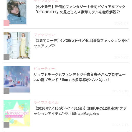
ライフスタイル
【七夕発売】圧倒的ファンタジー！最旬ビジュアルブック
『PECHE 011』の見どころ＆豪華モデルを徹底解説♡
1
2026.7.7
ファッション
【1週間コーデ】6／30(火)〜7／4(土)最新ファッションをピ
ックアップ♡
2
2026.7.8
ビューティー
リップもチークもファンデも♡千吉良恵子さんプロデュー
スの新ブランド「ifoo」の多幸感がハンパない！
3
2026.7.10
ライフスタイル
【2026年7／16(火)〜7／31(金)】運気UPの12星座別“ファ
ッションアイテム”占い-itSnap Magazine-
4
2026.7.16