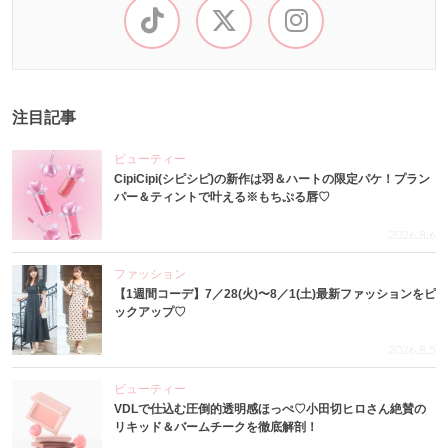
注目記事
ビューティー
CipiCipi(シピシピ)の新作は羽＆ハートの限定パケ！プラン
パー＆ティントで叶える※もちぷる唇♡
2026.8.6
ファッション
【1週間コーデ】7／28(火)〜8／1(土)最新ファッションをピ
ックアップ♡
2026.8.5
ビューティー
VDLで仕込む圧倒的透明感ほっぺ♡小田切ヒロさん絶賛の
リキッド＆バームチークを徹底解剖！