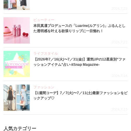
2026.7.23
ビューティー
本田真凜プロデュースの「Luarine(ルアリン)」ぷるんとし
た透明感を叶える欲張りリップに一目惚れ！
2026.7.22
ライフスタイル
【2026年7／16(火)〜7／31(金)】運気UPの12星座別“ファ
ッションアイテム”占い-itSnap Magazine-
2026.7.16
ファッション
【1週間コーデ】7／7(火)〜7／11(土)最新ファッションをピ
ックアップ♡
2026.7.15
人気カテゴリー