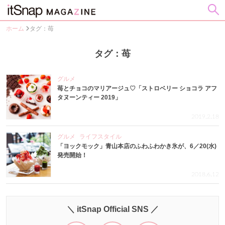
ホーム
タグ：苺
タグ：苺
グルメ
苺とチョコのマリアージュ♡「ストロベリー ショコラ アフ
タヌーンティー 2019」
2019.2.18
グルメ
ライフスタイル
「ヨックモック」青山本店のふわふわかき氷が、6／20(水)
発売開始！
2018.6.12
＼ itSnap Official SNS ／