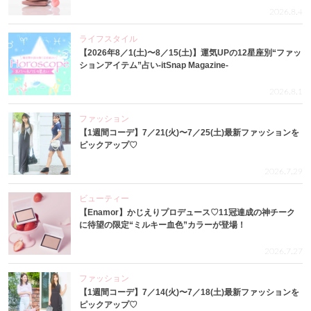
2026.8.4
ライフスタイル
【2026年8／1(土)〜8／15(土)】運気UPの12星座別“ファッ
ションアイテム”占い-itSnap Magazine-
2026.8.1
ファッション
【1週間コーデ】7／21(火)〜7／25(土)最新ファッションを
ピックアップ♡
2026.7.29
ビューティー
【Enamor】かじえりプロデュース♡11冠達成の神チーク
に待望の限定“ミルキー血色”カラーが登場！
2026.7.27
ファッション
【1週間コーデ】7／14(火)〜7／18(土)最新ファッションを
ピックアップ♡