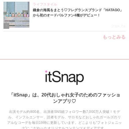
ライフスタイル
鎌倉の海風をまとう♡フレグランスブランド「HATAGO」
から初のオードパルファン4種がデビュー！
5
2026.7.6
もっとみる
「itSnap」は、20代おしゃれ女子のためのファッショ
ンアプリ♡
出演モデル約800名、出演者SNS総フォロワー数7,000万人突破！モデ
ル、インフルエンサー、読者モデル、サロモなどおしゃれガールズのリ
アルなコーデを毎日19時に更新しています。どこよりも“フォトジェニッ
ク”にこだわったオリジナルコンテンツメディアです。