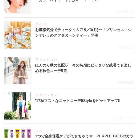
「カラーレイヤード」がキーワード♡
2018.8.24
グルメ
お姫様気分でティータイム♡ 9／3(月)〜「プリンセス・シ
ンデレラのアフタヌーンティー」開催
2018.8.23
ファッション
ほんのり秋の気配♡ 今の時期にピッタリな残暑でも楽し
める秋色コーデ5選
2018.8.22
ファッション
’17秋マストなニットコーデ5Styleをピックアップ!!
2017.10.23
ビューティー
1つで全身保湿ケアができちゃう☆ PURPLE TREEのカラ