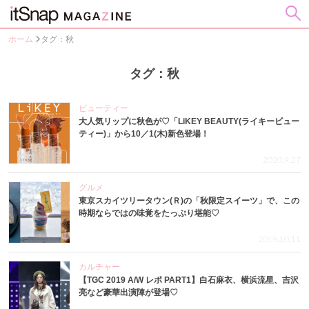
ホーム
タグ：秋
タグ：秋
ビューティー
大人気リップに秋色が♡「LiKEY BEAUTY(ライキービュー
ティー)」から10／1(木)新色登場！
2020.9.27
グルメ
東京スカイツリータウン(Ｒ)の「秋限定スイーツ」で、この
時期ならではの味覚をたっぷり堪能♡
2019.10.11
カルチャー
【TGC 2019 A/W レポ PART1】白石麻衣、横浜流星、吉沢
亮など豪華出演陣が登場♡