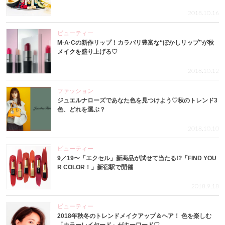
2018.10.16
ビューティー
M·A·Cの新作リップ！カラバリ豊富な“ぼかしリップ”が秋
メイクを盛り上げる♡
2018.10.12
ファッション
ジュエルナローズであなた色を見つけよう♡秋のトレンド3
色、どれを選ぶ？
2018.10.10
ビューティー
9／19〜「エクセル」新商品が試せて当たる!?「FIND YOU
R COLOR！」新宿駅で開催
2018.9.18
ビューティー
2018年秋冬のトレンドメイクアップ＆ヘア！ 色を楽しむ