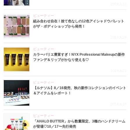
2019.9.12
ビューティー
組み合わせ自在！捨て色なしの12色アイシャドウパレット
がザ・ボディショップから発売！
2019.8.28
ビューティー
カラーバリエ豊富すぎ！NYX Professional Makeupの新作
ファンデ＆リップがかなり使える♡
2019.8.22
ビューティー
【ルナソル】8／16発売、秋の新作コレクションのイベント
＆アイテムをレポート！
2019.8.19
ビューティー
「AHALO BUTTER」から数量限定、3種のハンドクリーム
が登場♡10／17〜先行発売