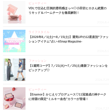
ビューティー
VDLで仕込む圧倒的透明感ほっぺ♡小田切ヒロさん絶賛の
リキッド＆バームチークを徹底解剖！
2026.8.4
ライフスタイル
【2026年8／1(土)〜8／15(土)】運気UPの12星座別“ファッ
ションアイテム”占い-itSnap Magazine-
2026.8.1
ファッション
【1週間コーデ】7／21(火)〜7／25(土)最新ファッションを
ピックアップ♡
2026.7.29
ビューティー
【Enamor】かじえりプロデュース♡11冠達成の神チーク
に待望の限定“ミルキー血色”カラーが登場！
2026.7.27