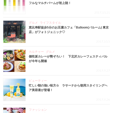
フルなマルチバームが初上陸！
2017.10.11
グルメ
ライフスタイル
恵比寿駅徒歩5分のお豆腐カフェ「Balloom(バルーム) 東京
店」がフォトジェニック♡
2017.10.5
カルチャー
グルメ
個性派カレーが勢ぞろい！ 下北沢カレーフェスティバル
が今年も開催
2017.9.27
ビューティー
忙しい朝の強い味方☆ ラサーナから朝用スタイリングヘ
ア美容液が登場！
2017.9.26
ファッション