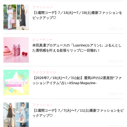
ファッション
【1週間コーデ】7／14(火)〜7／18(土)最新ファッションを
ピックアップ♡
2026.7.23
ビューティー
本田真凜プロデュースの「Luarine(ルアリン)」ぷるんとし
た透明感を叶える欲張りリップに一目惚れ！
2026.7.22
ライフスタイル
【2026年7／16(火)〜7／31(金)】運気UPの12星座別“ファ
ッションアイテム”占い-itSnap Magazine-
2026.7.16
ファッション
【1週間コーデ】7／7(火)〜7／11(土)最新ファッションをピ
ックアップ♡
2026.7.15