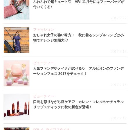
ふわふわで超キュート♡ ViVi 11月号にはファーバッグが
付いてくる♪
2017.9.22
ファッション
おしゃれ女子の強い味方！ 秋に着るシンプルワンピは小
物でアレンジ無限大♡
2017.9.19
ビューティー
人気ファンデやメイクが試せる♡ アルビオンのファンデ
ーションフェス 2017をチェック！
2017.9.13
ビューティー
口元を彩りながら唇ケア♡ カレン・マレルのナチュラル
リップスティックに秋の新色が登場！
2017.9.12
グルメ
ライフスタイル