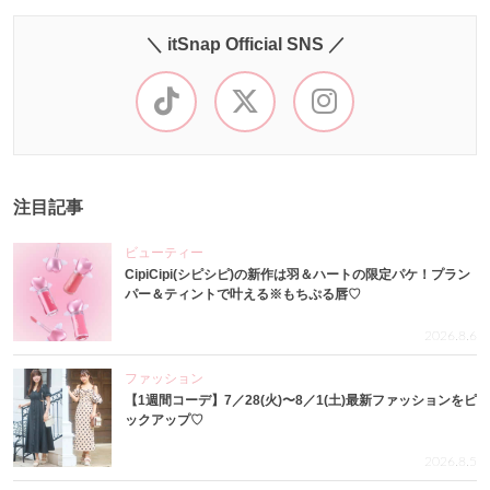
＼ itSnap Official SNS ／
注目記事
ビューティー
CipiCipi(シピシピ)の新作は羽＆ハートの限定パケ！プラン
パー＆ティントで叶える※もちぷる唇♡
2026.8.6
ファッション
【1週間コーデ】7／28(火)〜8／1(土)最新ファッションをピ
ックアップ♡
2026.8.5