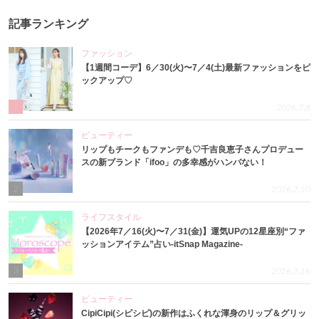
記事ランキング
ファッション
【1週間コーデ】6／30(火)〜7／4(土)最新ファッションをピ
ックアップ♡
1
2026.7.8
ビューティー
リップもチークもファンデも♡千吉良恵子さんプロデュー
スの新ブランド「ifoo」の多幸感がハンパない！
2
2026.7.10
ライフスタイル
【2026年7／16(火)〜7／31(金)】運気UPの12星座別“ファ
ッションアイテム”占い-itSnap Magazine-
3
2026.7.16
ビューティー
CipiCipi(シピシピ)の新作はふくれな渾身のリップ＆グリッ