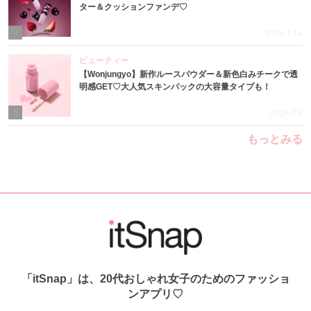
ター＆クッションファンデ♡
4
2026.7.14
ビューティー
【Wonjungyo】新作ルースパウダー＆新色白みチークで透
明感GET♡大人気スキンパックの大容量タイプも！
5
2026.7.9
もっとみる
「itSnap」は、20代おしゃれ女子のためのファッショ
ンアプリ♡