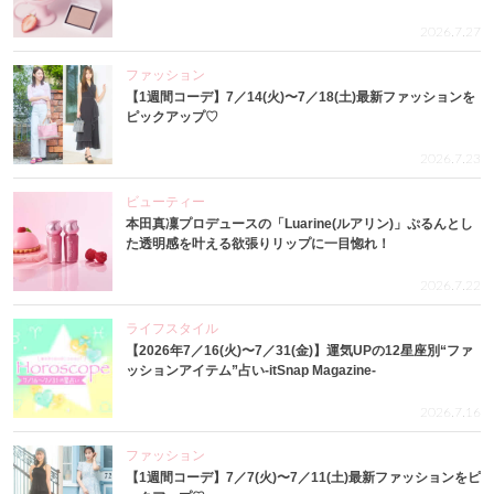
2026.7.27
ファッション
【1週間コーデ】7／14(火)〜7／18(土)最新ファッションを
ピックアップ♡
2026.7.23
ビューティー
本田真凜プロデュースの「Luarine(ルアリン)」ぷるんとし
た透明感を叶える欲張りリップに一目惚れ！
2026.7.22
ライフスタイル
【2026年7／16(火)〜7／31(金)】運気UPの12星座別“ファ
ッションアイテム”占い-itSnap Magazine-
2026.7.16
ファッション
【1週間コーデ】7／7(火)〜7／11(土)最新ファッションをピ