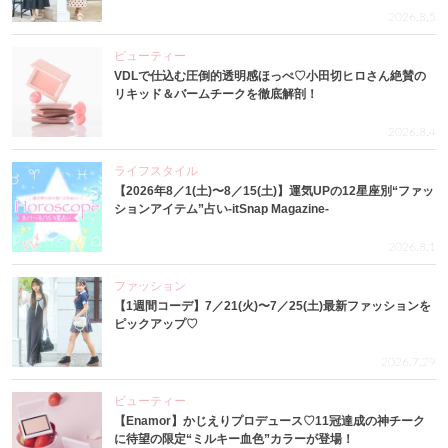
2026.8.5
ビューティー
VDLで仕込む圧倒的透明感ほっぺ♡小田切ヒロさん絶賛の
リキッド＆バームチークを徹底解剖！
2026.8.4
ライフスタイル
【2026年8／1(土)〜8／15(土)】運気UPの12星座別“ファッ
ションアイテム”占い-itSnap Magazine-
2026.8.1
ファッション
【1週間コーデ】7／21(火)〜7／25(土)最新ファッションを
ピックアップ♡
2026.7.29
ビューティー
【Enamor】かじえりプロデュース♡11冠達成の神チーク
に待望の限定“ミルキー血色”カラーが登場！