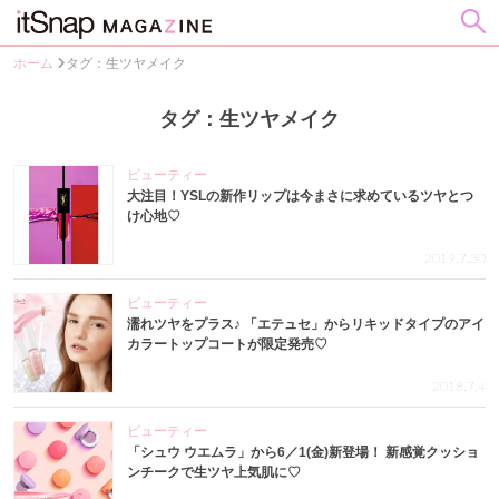
ホーム
タグ：生ツヤメイク
タグ：生ツヤメイク
ビューティー
大注目！YSLの新作リップは今まさに求めているツヤとつ
け心地♡
2019.7.30
ビューティー
濡れツヤをプラス♪ 「エテュセ」からリキッドタイプのアイ
カラートップコートが限定発売♡
2018.7.4
ビューティー
「シュウ ウエムラ」から6／1(金)新登場！ 新感覚クッショ
ンチークで生ツヤ上気肌に♡