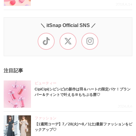
2018.6.14
＼ itSnap Official SNS ／
注目記事
ビューティー
CipiCipi(シピシピ)の新作は羽＆ハートの限定パケ！プラン
パー＆ティントで叶える※もちぷる唇♡
2026.8.6
ファッション
【1週間コーデ】7／28(火)〜8／1(土)最新ファッションをピ
ックアップ♡