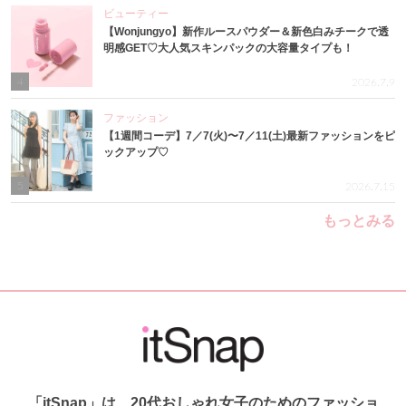
ビューティー
【Wonjungyo】新作ルースパウダー＆新色白みチークで透
明感GET♡大人気スキンパックの大容量タイプも！
4
2026.7.9
ファッション
【1週間コーデ】7／7(火)〜7／11(土)最新ファッションをピ
ックアップ♡
5
2026.7.15
もっとみる
「itSnap」は、20代おしゃれ女子のためのファッショ