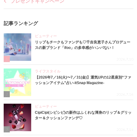
プレゼントキャンペーン
記事ランキング
ビューティー
リップもチークもファンデも♡千吉良恵子さんプロデュー
スの新ブランド「ifoo」の多幸感がハンパない！
1
2026.7.10
ライフスタイル
【2026年7／16(火)〜7／31(金)】運気UPの12星座別“ファ
ッションアイテム”占い-itSnap Magazine-
2
2026.7.16
ビューティー
CipiCipi(シピシピ)の新作はふくれな渾身のリップ＆グリッ
ター＆クッションファンデ♡
3
2026.7.14