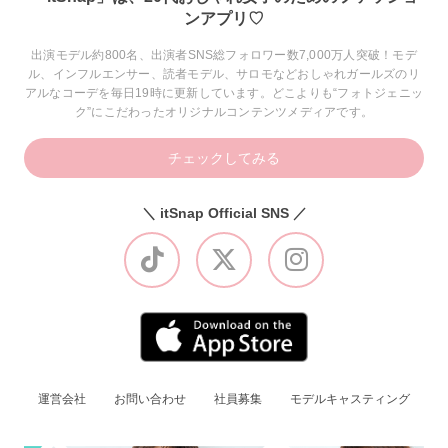
ンアプリ♡
出演モデル約800名、出演者SNS総フォロワー数7,000万人突破！モデ
ル、インフルエンサー、読者モデル、サロモなどおしゃれガールズのリ
アルなコーデを毎日19時に更新しています。どこよりも“フォトジェニッ
ク”にこだわったオリジナルコンテンツメディアです。
チェックしてみる
＼ itSnap Official SNS ／
運営会社
お問い合わせ
社員募集
モデルキャスティング