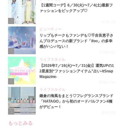
【1週間コーデ】6／30(火)〜7／4(土)最新フ
ァッションをピックアップ♡
2
2026.7.8
ビューティー
リップもチークもファンデも♡千吉良恵子さ
んプロデュースの新ブランド「ifoo」の多幸
感がハンパない！
3
2026.7.10
ライフスタイル
【2026年7／16(火)〜7／31(金)】運気UPの1
2星座別“ファッションアイテム”占い-itSnap
Magazine-
4
2026.7.16
ライフスタイル
鎌倉の海風をまとう♡フレグランスブランド
「HATAGO」から初のオードパルファン4種
がデビュー！
5
2026.7.6
もっとみる