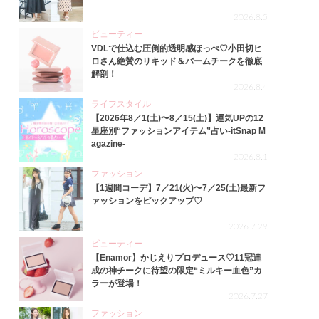
2026.8.5
ビューティー
VDLで仕込む圧倒的透明感ほっぺ♡小田切ヒ
ロさん絶賛のリキッド＆バームチークを徹底
解剖！
2026.8.4
ライフスタイル
【2026年8／1(土)〜8／15(土)】運気UPの12
星座別“ファッションアイテム”占い-itSnap M
agazine-
2026.8.1
ファッション
【1週間コーデ】7／21(火)〜7／25(土)最新フ
ァッションをピックアップ♡
2026.7.29
ビューティー
【Enamor】かじえりプロデュース♡11冠達
成の神チークに待望の限定“ミルキー血色”カ
ラーが登場！
2026.7.27
ファッション