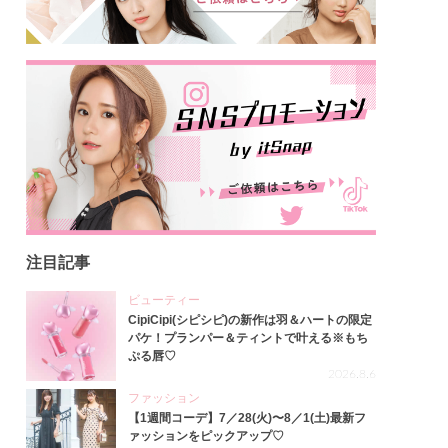
注目記事
ビューティー
CipiCipi(シピシピ)の新作は羽＆ハートの限定
パケ！プランパー＆ティントで叶える※もち
ぷる唇♡
2026.8.6
ファッション
【1週間コーデ】7／28(火)〜8／1(土)最新フ
ァッションをピックアップ♡