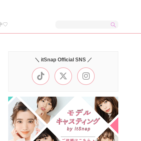
中♡
＼ itSnap Official SNS ／