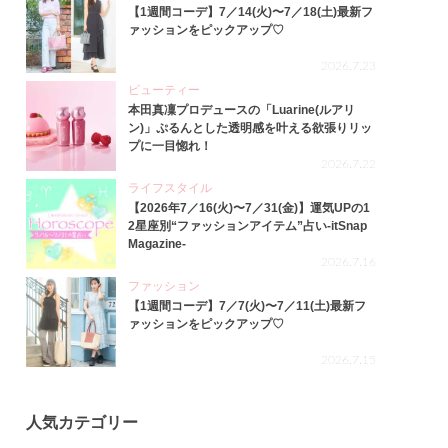
【1週間コーデ】7／14(火)〜7／18(土)最新フ
ァッションをピックアップ♡
2026.7.23
ビューティー
本田真凜プロデュースの「Luarine(ルアリ
ン)」ぷるんとした透明感を叶える欲張りリッ
プに一目惚れ！
2026.7.22
ライフスタイル
【2026年7／16(火)〜7／31(金)】運気UPの1
2星座別“ファッションアイテム”占い-itSnap
Magazine-
2026.7.16
ファッション
【1週間コーデ】7／7(火)〜7／11(土)最新フ
ァッションをピックアップ♡
2026.7.15
人気カテゴリー