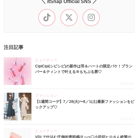
＼ itSnap Official SNS ／
注目記事
ビューティー
CipiCipi(シピシピ)の新作は羽＆ハートの限定パケ！プラン
パー＆ティントで叶える※もちぷる唇♡
2026.8.6
ファッション
【1週間コーデ】7／28(火)〜8／1(土)最新ファッションをピ
ックアップ♡
2026.8.5
ビューティー
VDLで仕込む圧倒的透明感ほっぺ♡小田切ヒロさん絶賛の