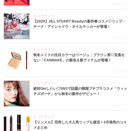
2020.3.27
ビューティー
【2020】JILL STUART Beautyの新作春コスメ♡リップ・
チーク・アイシャドウ・ネイルラッカーが登場！
2020.3.22
ビューティー
秋冬メイクの注目カラーはベージュ・ブラウン系♡見逃せ
ない「CANMAKE」の新色＆新アイテムが登場！
2019.10.4
ビューティー
絶対Getしたい♡SNSで話題の韓国プチプラコスメ「ウィッ
チズポーチ」から秋冬の新作がデビュー！
2019.9.25
ビューティー
【リンメル】完売した大人気リップも復活！4月発売のコス
メまとめ