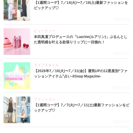
【1週間コーデ】7／14(火)〜7／18(土)最新ファッションを
ピックアップ♡
2026.7.23
ビューティー
本田真凜プロデュースの「Luarine(ルアリン)」ぷるんとし
た透明感を叶える欲張りリップに一目惚れ！
2026.7.22
ライフスタイル
【2026年7／16(火)〜7／31(金)】運気UPの12星座別“ファ
ッションアイテム”占い-itSnap Magazine-
2026.7.16
ファッション
【1週間コーデ】7／7(火)〜7／11(土)最新ファッションをピ
ックアップ♡
2026.7.15