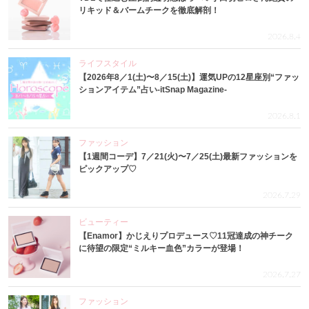
リキッド＆バームチークを徹底解剖！
2026.8.4
ライフスタイル
【2026年8／1(土)〜8／15(土)】運気UPの12星座別“ファッ
ションアイテム”占い-itSnap Magazine-
2026.8.1
ファッション
【1週間コーデ】7／21(火)〜7／25(土)最新ファッションを
ピックアップ♡
2026.7.29
ビューティー
【Enamor】かじえりプロデュース♡11冠達成の神チーク
に待望の限定“ミルキー血色”カラーが登場！
2026.7.27
ファッション