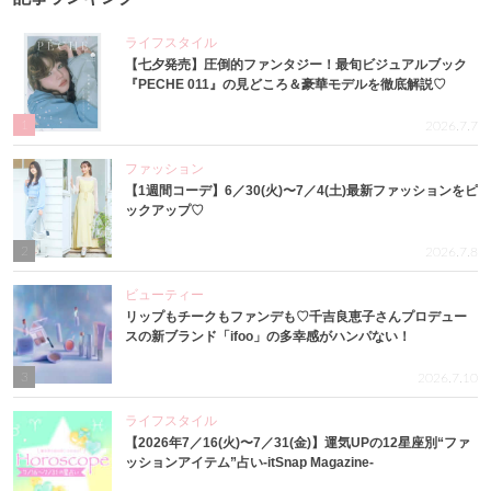
ライフスタイル
【七夕発売】圧倒的ファンタジー！最旬ビジュアルブック
『PECHE 011』の見どころ＆豪華モデルを徹底解説♡
1
2026.7.7
ファッション
【1週間コーデ】6／30(火)〜7／4(土)最新ファッションをピ
ックアップ♡
2
2026.7.8
ビューティー
リップもチークもファンデも♡千吉良恵子さんプロデュー
スの新ブランド「ifoo」の多幸感がハンパない！
3
2026.7.10
ライフスタイル
【2026年7／16(火)〜7／31(金)】運気UPの12星座別“ファ
ッションアイテム”占い-itSnap Magazine-