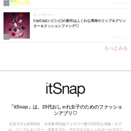
4
2026.7.16
ビューティー
CipiCipi(シピシピ)の新作はふくれな渾身のリップ＆グリッ
ター＆クッションファンデ♡
5
2026.7.14
もっとみる
「itSnap」は、20代おしゃれ女子のためのファッショ
ンアプリ♡
出演モデル約800名、出演者SNS総フォロワー数7,000万人突破！モデ
ル、インフルエンサー、読者モデル、サロモなどおしゃれガールズのリ