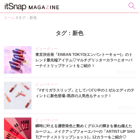
ホーム
タグ：新色
タグ：新色
ビューティー
東京渋谷発「ENBAN TOKYO(エンバントーキョー)」のト
レンド最先端アイテム♡マルチグリッターカラーとオーバ
ーナイトリップティントをご紹介！
2021.11.28
ビューティー
「#すりガラスリップ」としてバズり中のミゼルエディのテ
ィントに新色登場♪既存の人気色もチェック！
2020.10.2
ビューティー
瞬時に叶える濃密発色と艶めくグロスの輝きを兼ね備えた
ルージュ。メイクアップフォーエバーの「ARTIST LIP SHO
T(アーティストリップショット)」12カラーをご紹介♡