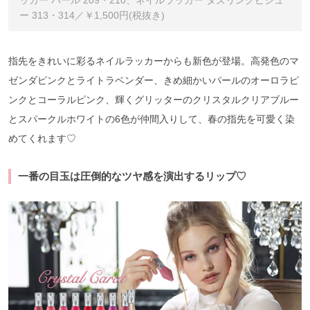
ッカー パール 209・210、ネイルラッカー ダズリングビジュ
ー 313・314／￥1,500円(税抜き)
指先をきれいに彩るネイルラッカーからも新色が登場。高発色のマ
ゼンダピンクとライトラベンダー、きめ細かいパールのオーロラピ
ンクとコーラルピンク、輝くグリッターのクリスタルクリアブルー
とスパークルホワイトの6色が仲間入りして、春の指先を可愛く染
めてくれます♡
一番の目玉は圧倒的なツヤ感を演出するリップ♡