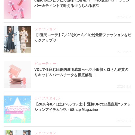
CipiCipi(シピシピ)の新作は羽＆ハートの限定パケ！プラン
パー＆ティントで叶える※もちぷる唇♡
2026.8.6
ファッション
【1週間コーデ】7／28(火)〜8／1(土)最新ファッションをピ
ックアップ♡
2026.8.5
ビューティー
VDLで仕込む圧倒的透明感ほっぺ♡小田切ヒロさん絶賛の
リキッド＆バームチークを徹底解剖！
2026.8.4
ライフスタイル
【2026年8／1(土)〜8／15(土)】運気UPの12星座別“ファッ
ションアイテム”占い-itSnap Magazine-
2026.8.1
ファッション