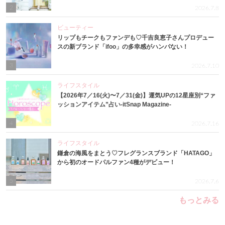
2
2026.7.8
ビューティー
リップもチークもファンデも♡千吉良恵子さんプロデュー
スの新ブランド「ifoo」の多幸感がハンパない！
3
2026.7.10
ライフスタイル
【2026年7／16(火)〜7／31(金)】運気UPの12星座別“ファ
ッションアイテム”占い-itSnap Magazine-
4
2026.7.16
ライフスタイル
鎌倉の海風をまとう♡フレグランスブランド「HATAGO」
から初のオードパルファン4種がデビュー！
5
2026.7.6
もっとみる