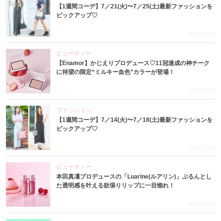
【1週間コーデ】7／21(火)〜7／25(土)最新ファッションを
ピックアップ♡
2026.7.29
ビューティー
【Enamor】かじえりプロデュース♡11冠達成の神チーク
に待望の限定“ミルキー血色”カラーが登場！
2026.7.27
ファッション
【1週間コーデ】7／14(火)〜7／18(土)最新ファッションを
ピックアップ♡
2026.7.23
ビューティー
本田真凜プロデュースの「Luarine(ルアリン)」ぷるんとし
た透明感を叶える欲張りリップに一目惚れ！
2026.7.22