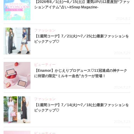
【2026年8／1(土)〜8／15(土)】運気UPの12星座別“ファッ
ションアイテム”占い-itSnap Magazine-
2026.8.1
ファッション
【1週間コーデ】7／21(火)〜7／25(土)最新ファッションを
ピックアップ♡
2026.7.29
ビューティー
【Enamor】かじえりプロデュース♡11冠達成の神チーク
に待望の限定“ミルキー血色”カラーが登場！
2026.7.27
ファッション
【1週間コーデ】7／14(火)〜7／18(土)最新ファッションを
ピックアップ♡
2026.7.23
ビューティー