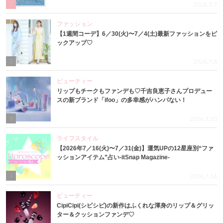
1
2026.7.7
ファッション
【1週間コーデ】6／30(火)〜7／4(土)最新ファッションをピ
ックアップ♡
2
2026.7.8
ビューティー
リップもチークもファンデも♡千吉良恵子さんプロデュー
スの新ブランド「ifoo」の多幸感がハンパない！
3
2026.7.10
ライフスタイル
【2026年7／16(火)〜7／31(金)】運気UPの12星座別“ファ
ッションアイテム”占い-itSnap Magazine-
4
2026.7.16
ビューティー
CipiCipi(シピシピ)の新作はふくれな渾身のリップ＆グリッ
ター＆クッションファンデ♡