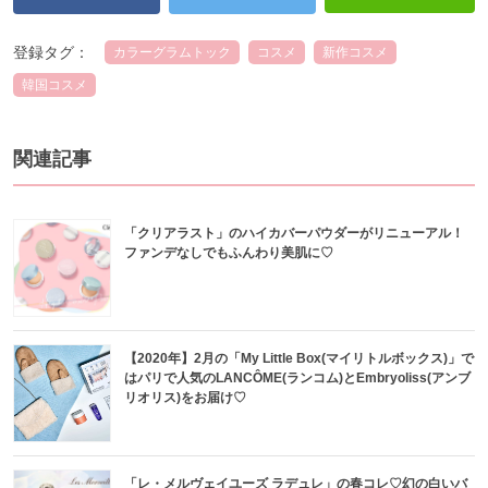
登録タグ：
カラーグラムトック
コスメ
新作コスメ
韓国コスメ
関連記事
「クリアラスト」のハイカバーパウダーがリニューアル！
ファンデなしでもふんわり美肌に♡
【2020年】2月の「My Little Box(マイリトルボックス)」で
はパリで人気のLANCÔME(ランコム)とEmbryoliss(アンブ
リオリス)をお届け♡
「レ・メルヴェイユーズ ラデュレ」の春コレ♡幻の白いバ