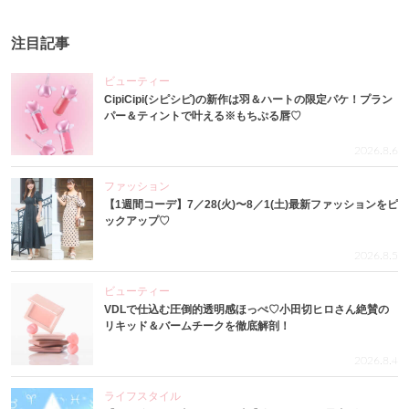
注目記事
ビューティー
CipiCipi(シピシピ)の新作は羽＆ハートの限定パケ！プラン
パー＆ティントで叶える※もちぷる唇♡
2026.8.6
ファッション
【1週間コーデ】7／28(火)〜8／1(土)最新ファッションをピ
ックアップ♡
2026.8.5
ビューティー
VDLで仕込む圧倒的透明感ほっぺ♡小田切ヒロさん絶賛の
リキッド＆バームチークを徹底解剖！
2026.8.4
ライフスタイル