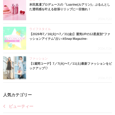
本田真凜プロデュースの「Luarine(ルアリン)」ぷるんとし
た透明感を叶える欲張りリップに一目惚れ！
2026.7.22
ライフスタイル
【2026年7／16(火)〜7／31(金)】運気UPの12星座別“ファ
ッションアイテム”占い-itSnap Magazine-
2026.7.16
ファッション
【1週間コーデ】7／7(火)〜7／11(土)最新ファッションをピ
ックアップ♡
2026.7.15
人気カテゴリー
ビューティー