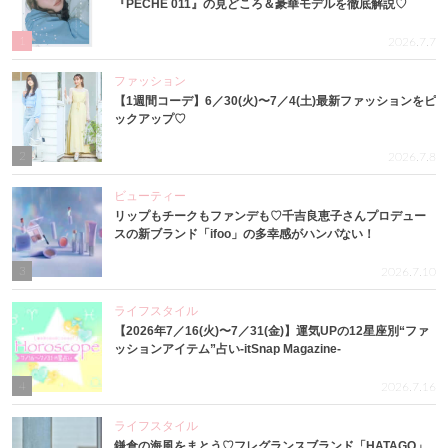
『PECHE 011』の見どころ＆豪華モデルを徹底解説♡
1
2026.7.7
ファッション
【1週間コーデ】6／30(火)〜7／4(土)最新ファッションをピ
ックアップ♡
2
2026.7.8
ビューティー
リップもチークもファンデも♡千吉良恵子さんプロデュー
スの新ブランド「ifoo」の多幸感がハンパない！
3
2026.7.10
ライフスタイル
【2026年7／16(火)〜7／31(金)】運気UPの12星座別“ファ
ッションアイテム”占い-itSnap Magazine-
4
2026.7.16
ライフスタイル
鎌倉の海風をまとう♡フレグランスブランド「HATAGO」