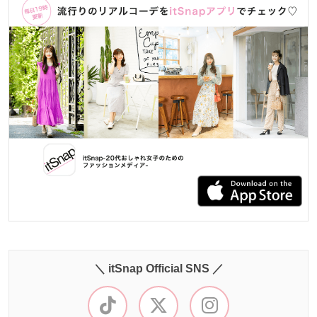
＼ itSnap Official SNS ／