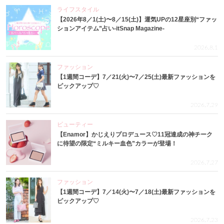
ライフスタイル
【2026年8／1(土)〜8／15(土)】運気UPの12星座別“ファッ
ションアイテム”占い-itSnap Magazine-
2026.8.1
ファッション
【1週間コーデ】7／21(火)〜7／25(土)最新ファッションを
ピックアップ♡
2026.7.29
ビューティー
【Enamor】かじえりプロデュース♡11冠達成の神チーク
に待望の限定“ミルキー血色”カラーが登場！
2026.7.27
ファッション
【1週間コーデ】7／14(火)〜7／18(土)最新ファッションを
ピックアップ♡
2026.7.23