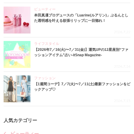
ビューティー
本田真凜プロデュースの「Luarine(ルアリン)」ぷるんとし
た透明感を叶える欲張りリップに一目惚れ！
2026.7.22
ライフスタイル
【2026年7／16(火)〜7／31(金)】運気UPの12星座別“ファ
ッションアイテム”占い-itSnap Magazine-
2026.7.16
ファッション
【1週間コーデ】7／7(火)〜7／11(土)最新ファッションをピ
ックアップ♡
2026.7.15
人気カテゴリー
ビューティー