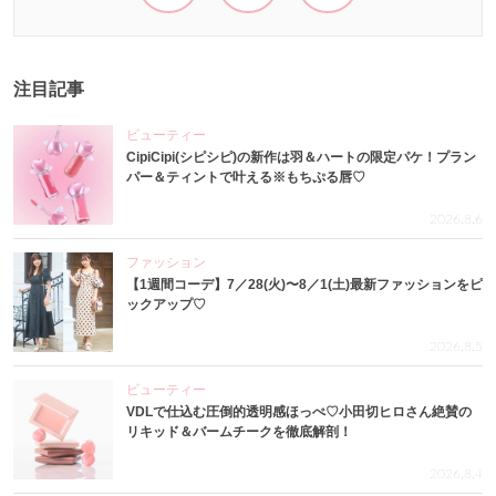
注目記事
ビューティー
CipiCipi(シピシピ)の新作は羽＆ハートの限定パケ！プラン
パー＆ティントで叶える※もちぷる唇♡
2026.8.6
ファッション
【1週間コーデ】7／28(火)〜8／1(土)最新ファッションをピ
ックアップ♡
2026.8.5
ビューティー
VDLで仕込む圧倒的透明感ほっぺ♡小田切ヒロさん絶賛の
リキッド＆バームチークを徹底解剖！
2026.8.4