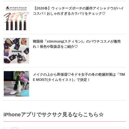
【2020冬】ウィッチーズポーチの新作アイシャドウがハイ
コスパ！おしゃれすぎるカラバリをチェック♡
韓国発「stimmung(スティモン)」のパウチコスメが激売
れ！発色や取扱店をご紹介♡
メイクの上から即保湿♡今ドキ女子の冬の乾燥対策は「TIM
E MOIST(タイムモイスト)」で決定！
iPhoneアプリでサクサク見るならこちら☆