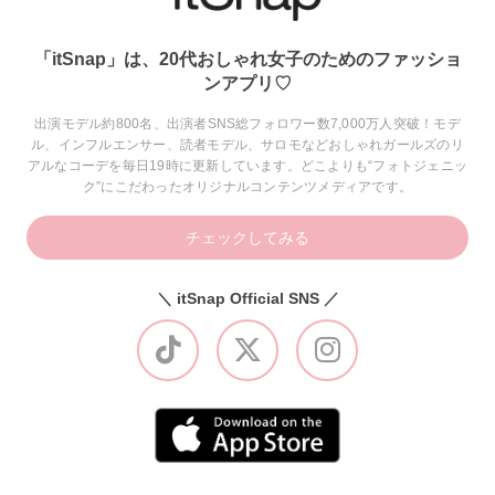
「itSnap」は、20代おしゃれ女子のためのファッショ
ンアプリ♡
出演モデル約800名、出演者SNS総フォロワー数7,000万人突破！モデ
ル、インフルエンサー、読者モデル、サロモなどおしゃれガールズのリ
アルなコーデを毎日19時に更新しています。どこよりも“フォトジェニッ
ク”にこだわったオリジナルコンテンツメディアです。
チェックしてみる
＼ itSnap Official SNS ／