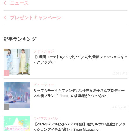
ニュース
プレゼントキャンペーン
記事ランキング
ファッション
【1週間コーデ】6／30(火)〜7／4(土)最新ファッションをピ
ックアップ♡
1
2026.7.8
ビューティー
リップもチークもファンデも♡千吉良恵子さんプロデュー
スの新ブランド「ifoo」の多幸感がハンパない！
2
2026.7.10
ライフスタイル
【2026年7／16(火)〜7／31(金)】運気UPの12星座別“ファ
ッションアイテム”占い-itSnap Magazine-