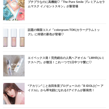
プチプラなのに高機能♡「The Pure Smile プレミアムセラ
ムマスク イノセントスキン」が新登場
話題の韓国コスメ「colorgram:TOK(カラーグラムトッ
ク)」に待望の新色が登場♡
エイベックス発！完売続出の人気ヘアオイル「LMHR(ルミ
ナスヘア)」が復活！これ一つで1日中ツヤ髪に♡
“アカリン”こと吉田朱里プロデュースの「B IDOL(ビー ア
イドル)」から即旬顔になれる3アイテムが新発売！