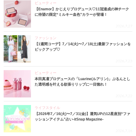
ビューティー
【Enamor】かじえりプロデュース♡11冠達成の神チーク
に待望の限定“ミルキー血色”カラーが登場！
2026.7.27
ファッション
【1週間コーデ】7／14(火)〜7／18(土)最新ファッションを
ピックアップ♡
2026.7.23
ビューティー
本田真凜プロデュースの「Luarine(ルアリン)」ぷるんとし
た透明感を叶える欲張りリップに一目惚れ！
2026.7.22
ライフスタイル
【2026年7／16(火)〜7／31(金)】運気UPの12星座別“ファ
ッションアイテム”占い-itSnap Magazine-
2026.7.16