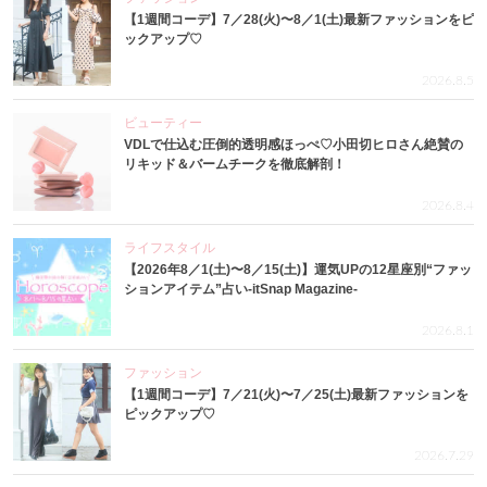
【1週間コーデ】7／28(火)〜8／1(土)最新ファッションをピ
ックアップ♡
2026.8.5
ビューティー
VDLで仕込む圧倒的透明感ほっぺ♡小田切ヒロさん絶賛の
リキッド＆バームチークを徹底解剖！
2026.8.4
ライフスタイル
【2026年8／1(土)〜8／15(土)】運気UPの12星座別“ファッ
ションアイテム”占い-itSnap Magazine-
2026.8.1
ファッション
【1週間コーデ】7／21(火)〜7／25(土)最新ファッションを
ピックアップ♡
2026.7.29