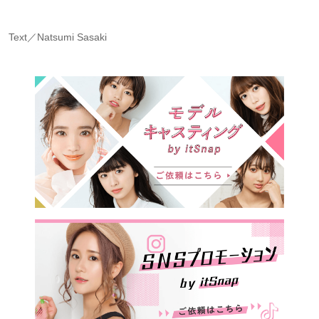
Text／Natsumi Sasaki