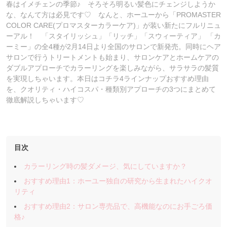
春はイメチェンの季節♪ そろそろ明るい髪色にチェンジしようか
な、なんて方は必見です♡ なんと、ホーユーから「PROMASTER
COLOR CARE(プロマスターカラーケア)」が装い新たにフルリニュ
ーアル！ 「スタイリッシュ」「リッチ」「スウィーティア」 「カ
ーミー」の全4種が2月14日より全国のサロンで新発売。同時にヘア
サロンで行うトリートメントも始まり、サロンケアとホームケアの
ダブルアプローチでカラーリングを楽しみながら、サラサラの髪質
を実現しちゃいます。本日はコチラ4ラインナップおすすめ理由
を、クオリティ・ハイコスパ・種類別アプローチの3つにまとめて
徹底解説しちゃいます♡
目次
カラーリング時の髪ダメージ、気にしていますか？
おすすめ理由1：ホーユー独自の研究から生まれたハイクオ
リティ
おすすめ理由2：サロン専売品で、高機能なのにお手ごろ価
格♪