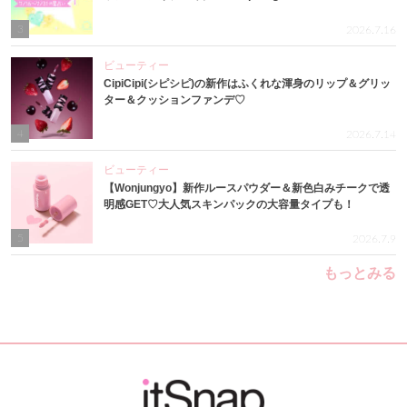
3
2026.7.16
ビューティー
CipiCipi(シピシピ)の新作はふくれな渾身のリップ＆グリッ
ター＆クッションファンデ♡
4
2026.7.14
ビューティー
【Wonjungyo】新作ルースパウダー＆新色白みチークで透
明感GET♡大人気スキンパックの大容量タイプも！
5
2026.7.9
もっとみる