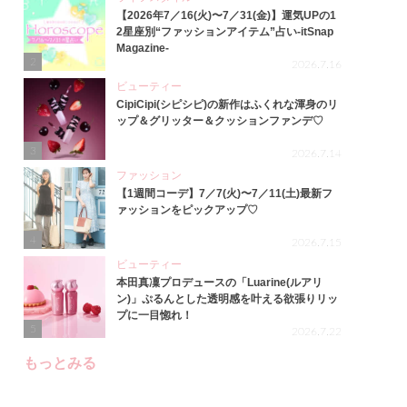
【2026年7／16(火)〜7／31(金)】運気UPの1
2星座別“ファッションアイテム”占い-itSnap
Magazine-
2
2026.7.16
ビューティー
CipiCipi(シピシピ)の新作はふくれな渾身のリ
ップ＆グリッター＆クッションファンデ♡
3
2026.7.14
ファッション
【1週間コーデ】7／7(火)〜7／11(土)最新フ
ァッションをピックアップ♡
4
2026.7.15
ビューティー
本田真凜プロデュースの「Luarine(ルアリ
ン)」ぷるんとした透明感を叶える欲張りリッ
プに一目惚れ！
5
2026.7.22
もっとみる