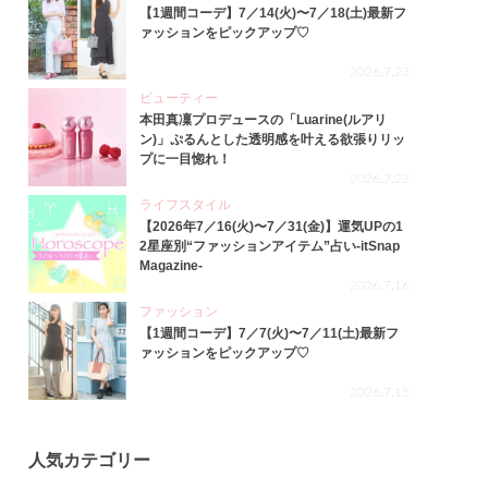
【1週間コーデ】7／14(火)〜7／18(土)最新フ
ァッションをピックアップ♡
2026.7.23
ビューティー
本田真凜プロデュースの「Luarine(ルアリ
ン)」ぷるんとした透明感を叶える欲張りリッ
プに一目惚れ！
2026.7.22
ライフスタイル
【2026年7／16(火)〜7／31(金)】運気UPの1
2星座別“ファッションアイテム”占い-itSnap
Magazine-
2026.7.16
ファッション
【1週間コーデ】7／7(火)〜7／11(土)最新フ
ァッションをピックアップ♡
2026.7.15
人気カテゴリー