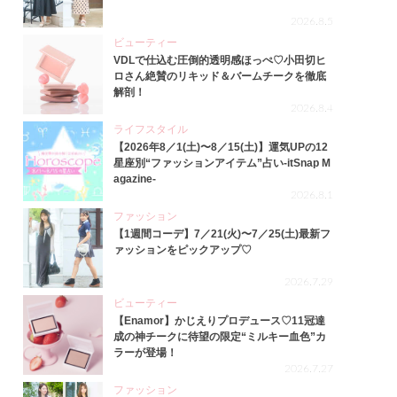
2026.8.5
ビューティー
VDLで仕込む圧倒的透明感ほっぺ♡小田切ヒ
ロさん絶賛のリキッド＆バームチークを徹底
解剖！
2026.8.4
ライフスタイル
【2026年8／1(土)〜8／15(土)】運気UPの12
星座別“ファッションアイテム”占い-itSnap M
agazine-
2026.8.1
ファッション
【1週間コーデ】7／21(火)〜7／25(土)最新フ
ァッションをピックアップ♡
2026.7.29
ビューティー
【Enamor】かじえりプロデュース♡11冠達
成の神チークに待望の限定“ミルキー血色”カ
ラーが登場！
2026.7.27
ファッション