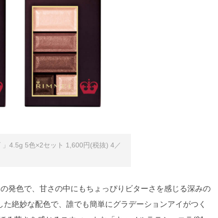
5g 5色×2セット 1,600円(税抜) 4／
まの発色で、甘さの中にもちょっぴりビターさを感じる深みの
した絶妙な配色で、誰でも簡単にグラデーションアイがつく