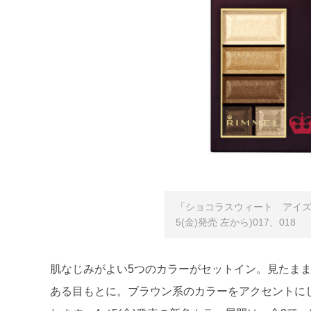
「ショコラスウィート アイズ 」4.
5(金)発売 左から)017、018
肌なじみがよい5つのカラーがセットイン。見たま
ある目もとに。ブラウン系のカラーをアクセントに