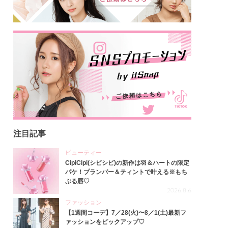
注目記事
ビューティー
CipiCipi(シピシピ)の新作は羽＆ハートの限定
パケ！プランパー＆ティントで叶える※もち
ぷる唇♡
2026.8.6
ファッション
【1週間コーデ】7／28(火)〜8／1(土)最新フ
ァッションをピックアップ♡