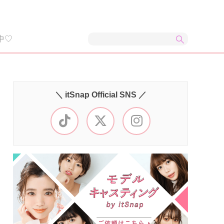
中♡
＼ itSnap Official SNS ／