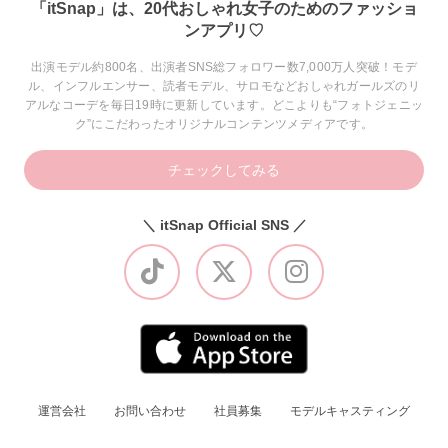
「itSnap」は、20代おしゃれ女子のためのファッショ
ンアプリ♡
出演モデル約800名、出演者SNS総フォロワー数7,000万人突破！モデ
ル、インフルエンサー、読者モデル、サロモなどおしゃれガールズのリ
アルなコーデを毎日19時に更新しています。どこよりも“フォトジェニッ
ク”にこだわったオリジナルコンテンツメディアです。
チェックしてみる
＼ itSnap Official SNS ／
運営会社
お問い合わせ
社員募集
モデルキャスティング