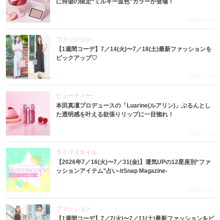
に待望の限定“ミルキー血色”カラーが登場！
2026.7.27
ファッション
【1週間コーデ】7／14(火)〜7／18(土)最新ファッションを
ピックアップ♡
2026.7.23
ビューティー
本田真凜プロデュースの「Luarine(ルアリン)」ぷるんとし
た透明感を叶える欲張りリップに一目惚れ！
2026.7.22
ライフスタイル
【2026年7／16(火)〜7／31(金)】運気UPの12星座別“ファ
ッションアイテム”占い-itSnap Magazine-
2026.7.16
ファッション
【1週間コーデ】7／7(火)〜7／11(土)最新ファッションをピ