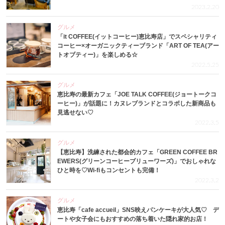
2023.2.20
グルメ
「it COFFEE(イットコーヒー)恵比寿店」でスペシャリティ
コーヒー×オーガニックティーブランド「ART OF TEA(アー
トオブティー)」を楽しめる☆
2022.5.25
グルメ
恵比寿の最新カフェ「JOE TALK COFFEE(ジョートークコ
ーヒー)」が話題に！カヌレブランドとコラボした新商品も
見逃せない♡
2022.3.5
グルメ
【恵比寿】洗練された都会的カフェ「GREEN COFFEE BR
EWERS(グリーンコーヒーブリューワーズ)」でおしゃれな
ひと時を♡Wi-fiもコンセントも完備！
2022.3.2
グルメ
恵比寿「cafe accueil」SNS映えパンケーキが大人気♡ デ
ートや女子会にもおすすめの落ち着いた隠れ家的お店！