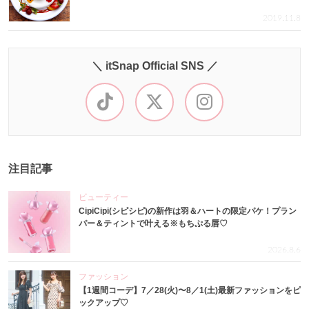
2019.11.8
＼ itSnap Official SNS ／
注目記事
ビューティー
CipiCipi(シピシピ)の新作は羽＆ハートの限定パケ！プラン
パー＆ティントで叶える※もちぷる唇♡
2026.8.6
ファッション
【1週間コーデ】7／28(火)〜8／1(土)最新ファッションをピ
ックアップ♡