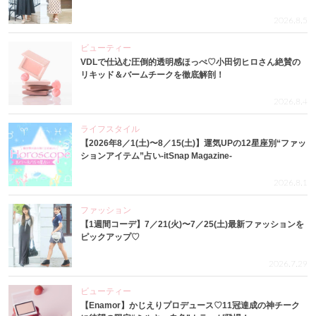
2026.8.5
ビューティー
VDLで仕込む圧倒的透明感ほっぺ♡小田切ヒロさん絶賛の
リキッド＆バームチークを徹底解剖！
2026.8.4
ライフスタイル
【2026年8／1(土)〜8／15(土)】運気UPの12星座別“ファッ
ションアイテム”占い-itSnap Magazine-
2026.8.1
ファッション
【1週間コーデ】7／21(火)〜7／25(土)最新ファッションを
ピックアップ♡
2026.7.29
ビューティー
【Enamor】かじえりプロデュース♡11冠達成の神チーク