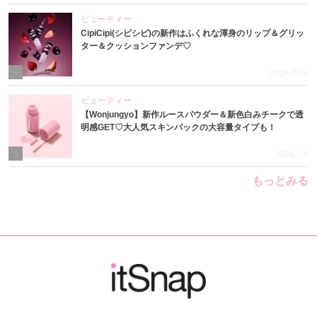
ビューティー
CipiCipi(シピシピ)の新作はふくれな渾身のリップ＆グリッ
ター＆クッションファンデ♡
4
2026.7.14
ビューティー
【Wonjungyo】新作ルースパウダー＆新色白みチークで透
明感GET♡大人気スキンパックの大容量タイプも！
5
2026.7.9
もっとみる