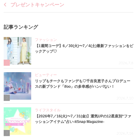
プレゼントキャンペーン
記事ランキング
ファッション
【1週間コーデ】6／30(火)〜7／4(土)最新ファッションをピ
ックアップ♡
1
2026.7.8
ビューティー
リップもチークもファンデも♡千吉良恵子さんプロデュー
スの新ブランド「ifoo」の多幸感がハンパない！
2
2026.7.10
ライフスタイル
【2026年7／16(火)〜7／31(金)】運気UPの12星座別“ファ
ッションアイテム”占い-itSnap Magazine-
3
2026.7.16