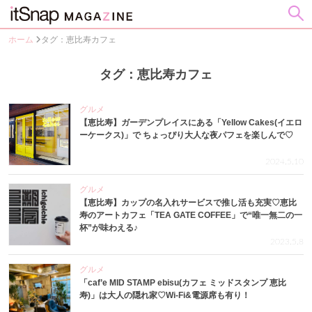
ホーム
タグ：恵比寿カフェ
タグ：恵比寿カフェ
グルメ
【恵比寿】ガーデンプレイスにある「Yellow Cakes(イエロ
ーケークス)」で ちょっぴり大人な夜パフェを楽しんで♡
2024.5.10
グルメ
【恵比寿】カップの名入れサービスで推し活も充実♡恵比
寿のアートカフェ「TEA GATE COFFEE」で“唯一無二の一
杯”が味わえる♪
2023.5.8
グルメ
「caf’e MID STAMP ebisu(カフェ ミッドスタンプ 恵比
寿)」は大人の隠れ家♡Wi-Fi&電源席も有り！