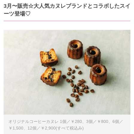
3月〜販売☆⼤⼈気カヌレブランドとコラボしたスイ
ーツ登場♡
オリジナルコーヒーカヌレ 1個／￥280、3個／￥800、6個／
￥1,500、12個／￥2,900(すべて税込み)