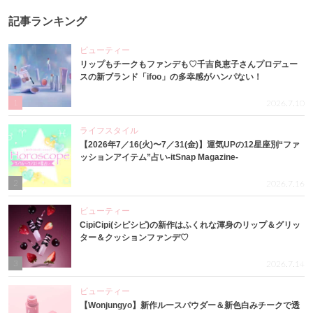
記事ランキング
ビューティー
リップもチークもファンデも♡千吉良恵子さんプロデュー
スの新ブランド「ifoo」の多幸感がハンパない！
1
2026.7.10
ライフスタイル
【2026年7／16(火)〜7／31(金)】運気UPの12星座別“ファ
ッションアイテム”占い-itSnap Magazine-
2
2026.7.16
ビューティー
CipiCipi(シピシピ)の新作はふくれな渾身のリップ＆グリッ
ター＆クッションファンデ♡
3
2026.7.14
ビューティー
【Wonjungyo】新作ルースパウダー＆新色白みチークで透