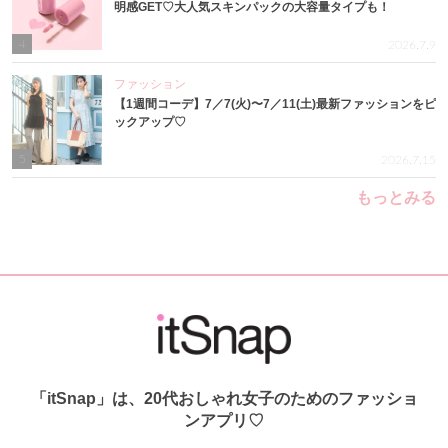
明感GET♡大人気スキンパックの大容量タイプも！
4
2026.7.9
ファッション
【1週間コーデ】7／7(火)〜7／11(土)最新ファッションをピ
ックアップ♡
5
2026.7.15
もっとみる
「itSnap」は、20代おしゃれ女子のためのファッショ
ンアプリ♡