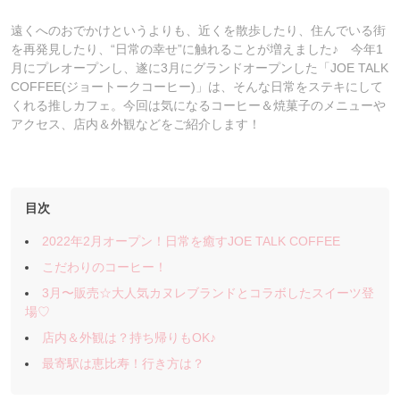
遠くへのおでかけというよりも、近くを散歩したり、住んでいる街
を再発見したり、“日常の幸せ”に触れることが増えました♪ 今年1
月にプレオープンし、遂に3月にグランドオープンした「JOE TALK
COFFEE(ジョートークコーヒー)」は、そんな日常をステキにして
くれる推しカフェ。今回は気になるコーヒー＆焼菓子のメニューや
アクセス、店内＆外観などをご紹介します！
目次
2022年2月オープン！日常を癒すJOE TALK COFFEE
こだわりのコーヒー！
3月〜販売☆⼤⼈気カヌレブランドとコラボしたスイーツ登
場♡
店内＆外観は？持ち帰りもOK♪
最寄駅は恵比寿！行き方は？