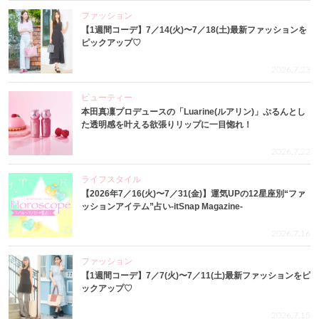
ファッション
【1週間コーデ】7／14(火)〜7／18(土)最新ファッションを
ピックアップ♡
2026.7.23
ビューティー
本田真凜プロデュースの「Luarine(ルアリン)」ぷるんとし
た透明感を叶える欲張りリップに一目惚れ！
2026.7.22
ライフスタイル
【2026年7／16(火)〜7／31(金)】運気UPの12星座別“ファ
ッションアイテム”占い-itSnap Magazine-
2026.7.16
ファッション
【1週間コーデ】7／7(火)〜7／11(土)最新ファッションをピ
ックアップ♡
2026.7.15