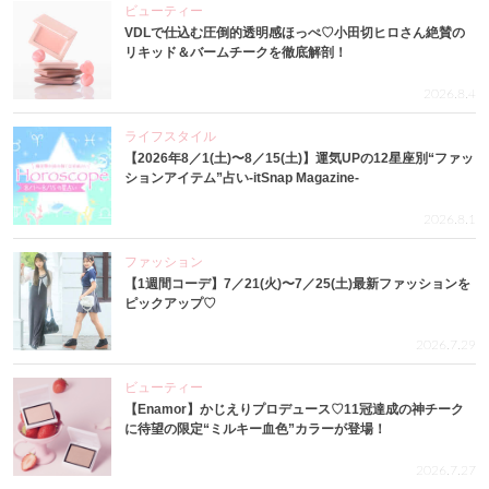
ビューティー
VDLで仕込む圧倒的透明感ほっぺ♡小田切ヒロさん絶賛の
リキッド＆バームチークを徹底解剖！
2026.8.4
ライフスタイル
【2026年8／1(土)〜8／15(土)】運気UPの12星座別“ファッ
ションアイテム”占い-itSnap Magazine-
2026.8.1
ファッション
【1週間コーデ】7／21(火)〜7／25(土)最新ファッションを
ピックアップ♡
2026.7.29
ビューティー
【Enamor】かじえりプロデュース♡11冠達成の神チーク
に待望の限定“ミルキー血色”カラーが登場！
2026.7.27