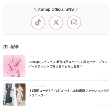
＼ itSnap Official SNS ／
注目記事
ビューティー
CipiCipi(シピシピ)の新作は羽＆ハートの限定パケ！プラン
パー＆ティントで叶える※もちぷる唇♡
2026.8.6
ファッション
【1週間コーデ】7／28(火)〜8／1(土)最新ファッションをピ
ックアップ♡
2026.8.5