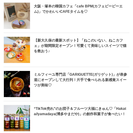
大阪・塚本の韓国カフェ「cafe BPM(カフェビーピーエ
ム)」でかわいいCAFEタイムを♡
【新大久保の最新スポット】「ねこのいない、ねこカフ
ェ」が期間限定オープン！可愛くて美味しいスイーツで猫
を救おう♪
ミルフィーユ専門店「GARIGUETTE(ガリゲット)」が表参
道にオープンして大行列！片手で食べられる新感覚スイー
ツが美味♡
“TikTok売れ”のお団子＆フルーツ大福にきゅん♡「Hakat
a//yamadaya(博多やまだや)」の創作和菓子が食べたい！