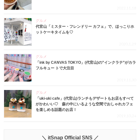
2022.11.18
グルメ
代官山「ミスター・フレンドリー カフェ」で、ほっこりホ
ットケーキタイムを♡
2020.1.29
グルメ
「ink by CANVAS TOKYO」(代官山)の”インクラテ”がカラ
フルキュー トで大注目
2019.11.30
グルメ
「uki-uki cafe」(代官山)ランチもデザートもお店もすべて
がかわいい♡ 森の中にいるような空間でおしゃれカフェ
を楽しめる話題のお店！
2019.10.24
＼ itSnap Official SNS ／