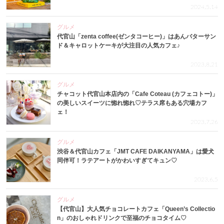
2024.5.14
グルメ
代官山「zenta coffee(ゼンタコーヒー)」はあんバターサン
ド＆キャロットケーキが大注目の人気カフェ♪
2023.8.21
グルメ
チャコット代官山本店内の「Cafe Coteau (カフェコトー)」
の美しいスイーツに惚れ惚れ♡テラス席もある穴場カフ
ェ！
2023.7.26
グルメ
渋谷＆代官山カフェ「JMT CAFE DAIKANYAMA」は愛犬
同伴可！ラテアートがかわいすぎてキュン♡
2023.6.5
グルメ
【代官山】大人気チョコレートカフェ「Queen’s Collectio
n」のおしゃれドリンクで至福のチョコタイム♡