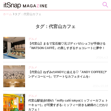
ホーム
タグ：代官山カフェ
タグ：代官山カフェ
グルメ
【代官山】まるで宝石箱♡元ゴディバのシェフが手掛ける
「WATSON CAFFÈ」の美しすぎるチョコレートに夢中！
2026.4.3
グルメ
【代官山】ねずみのANDYに会える♡「ANDY COFFEE(ア
ンディコーヒー)」でアートなカフェタイムを♪
2024.10.18
グルメ
代官山駅徒歩5秒の「miffy café tokyo(ミッフィーカフェ ト
ーキョー)」が可愛すぎる♪ミッフィー好きも納得のこだわり
カフェ！