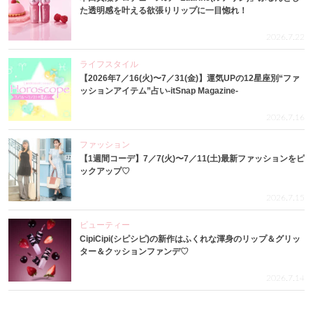
た透明感を叶える欲張りリップに一目惚れ！
2026.7.22
ライフスタイル
【2026年7／16(火)〜7／31(金)】運気UPの12星座別“ファ
ッションアイテム”占い-itSnap Magazine-
2026.7.16
ファッション
【1週間コーデ】7／7(火)〜7／11(土)最新ファッションをピ
ックアップ♡
2026.7.15
ビューティー
CipiCipi(シピシピ)の新作はふくれな渾身のリップ＆グリッ
ター＆クッションファンデ♡
2026.7.14