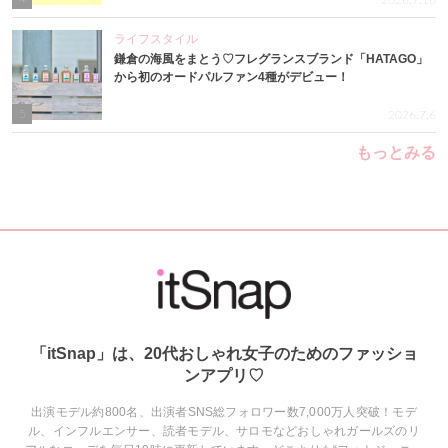
2026.7.16
ライフスタイル
鎌倉の海風をまとう♡フレグランスブランド「HATAGO」
から初のオードパルファン4種がデビュー！
5
2026.7.6
もっとみる
「itSnap」は、20代おしゃれ女子のためのファッショ
ンアプリ♡
出演モデル約800名、出演者SNS総フォロワー数7,000万人突破！モデ
ル、インフルエンサー、読者モデル、サロモなどおしゃれガールズのリ