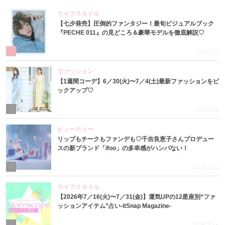
ライフスタイル
【七夕発売】圧倒的ファンタジー！最旬ビジュアルブック
『PECHE 011』の見どころ＆豪華モデルを徹底解説♡
1
2026.7.7
ファッション
【1週間コーデ】6／30(火)〜7／4(土)最新ファッションをピ
ックアップ♡
2
2026.7.8
ビューティー
リップもチークもファンデも♡千吉良恵子さんプロデュー
スの新ブランド「ifoo」の多幸感がハンパない！
3
2026.7.10
ライフスタイル
【2026年7／16(火)〜7／31(金)】運気UPの12星座別“ファ
ッションアイテム”占い-itSnap Magazine-
4