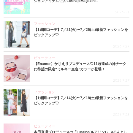
ションアイテム”占い-itSnap Magazine-
2026.8.1
ファッション
【1週間コーデ】7／21(火)〜7／25(土)最新ファッションを
ピックアップ♡
2026.7.29
ビューティー
【Enamor】かじえりプロデュース♡11冠達成の神チーク
に待望の限定“ミルキー血色”カラーが登場！
2026.7.27
ファッション
【1週間コーデ】7／14(火)〜7／18(土)最新ファッションを
ピックアップ♡
2026.7.23
ビューティー
本田真凜プロデュースの「Luarine(ルアリン)」ぷるんとし