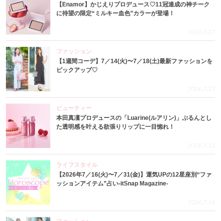
【Enamor】かじえりプロデュース♡11冠達成の神チーク
に待望の限定“ミルキー血色”カラーが登場！
2026.7.27
ファッション
【1週間コーデ】7／14(火)〜7／18(土)最新ファッションを
ピックアップ♡
2026.7.23
ビューティー
本田真凜プロデュースの「Luarine(ルアリン)」ぷるんとし
た透明感を叶える欲張りリップに一目惚れ！
2026.7.22
ライフスタイル
【2026年7／16(火)〜7／31(金)】運気UPの12星座別“ファ
ッションアイテム”占い-itSnap Magazine-
2026.7.16