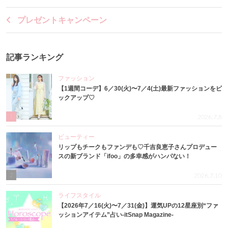
プレゼントキャンペーン
記事ランキング
ファッション
【1週間コーデ】6／30(火)〜7／4(土)最新ファッションをピ
ックアップ♡
1
2026.7.8
ビューティー
リップもチークもファンデも♡千吉良恵子さんプロデュー
スの新ブランド「ifoo」の多幸感がハンパない！
2
2026.7.10
ライフスタイル
【2026年7／16(火)〜7／31(金)】運気UPの12星座別“ファ
ッションアイテム”占い-itSnap Magazine-