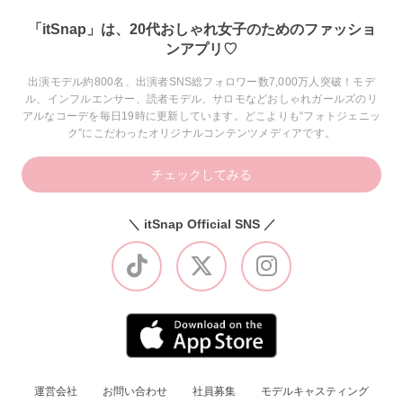
「itSnap」は、20代おしゃれ女子のためのファッショ
ンアプリ♡
出演モデル約800名、出演者SNS総フォロワー数7,000万人突破！モデ
ル、インフルエンサー、読者モデル、サロモなどおしゃれガールズのリ
アルなコーデを毎日19時に更新しています。どこよりも“フォトジェニッ
ク”にこだわったオリジナルコンテンツメディアです。
チェックしてみる
＼ itSnap Official SNS ／
運営会社
お問い合わせ
社員募集
モデルキャスティング