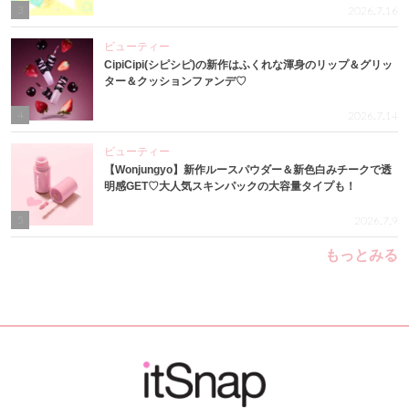
3
2026.7.16
ビューティー
CipiCipi(シピシピ)の新作はふくれな渾身のリップ＆グリッ
ター＆クッションファンデ♡
4
2026.7.14
ビューティー
【Wonjungyo】新作ルースパウダー＆新色白みチークで透
明感GET♡大人気スキンパックの大容量タイプも！
5
2026.7.9
もっとみる