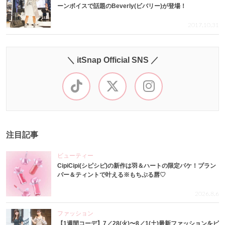
ーンボイスで話題のBeverly(ビバリー)が登場！
2017.10.31
＼ itSnap Official SNS ／
注目記事
ビューティー
CipiCipi(シピシピ)の新作は羽＆ハートの限定パケ！プラン
パー＆ティントで叶える※もちぷる唇♡
2026.8.6
ファッション
【1週間コーデ】7／28(火)〜8／1(土)最新ファッションをピ