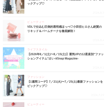
ックアップ♡
2026.8.5
ビューティー
VDLで仕込む圧倒的透明感ほっぺ♡小田切ヒロさん絶賛の
リキッド＆バームチークを徹底解剖！
2026.8.4
ライフスタイル
【2026年8／1(土)〜8／15(土)】運気UPの12星座別“ファッ
ションアイテム”占い-itSnap Magazine-
2026.8.1
ファッション
【1週間コーデ】7／21(火)〜7／25(土)最新ファッションを
ピックアップ♡
2026.7.29
ビューティー