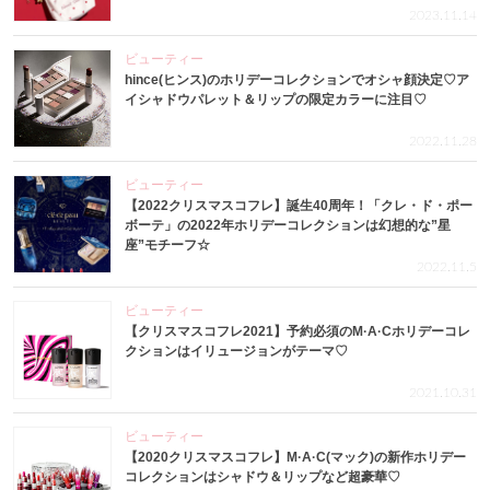
2023.11.14
ビューティー
hince(ヒンス)のホリデーコレクションでオシャ顔決定♡ア
イシャドウパレット＆リップの限定カラーに注目♡
2022.11.28
ビューティー
【2022クリスマスコフレ】誕生40周年！「クレ・ド・ポー
ボーテ」の2022年ホリデーコレクションは幻想的な”星
座”モチーフ☆
2022.11.5
ビューティー
【クリスマスコフレ2021】予約必須のM·A·Cホリデーコレ
クションはイリュージョンがテーマ♡
2021.10.31
ビューティー
【2020クリスマスコフレ】M·A·C(マック)の新作ホリデー
コレクションはシャドウ＆リップなど超豪華♡