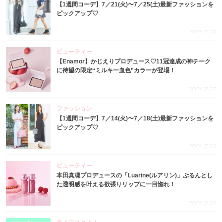
【1週間コーデ】7／21(火)〜7／25(土)最新ファッションを
ピックアップ♡
2026.7.29
ビューティー
【Enamor】かじえりプロデュース♡11冠達成の神チーク
に待望の限定“ミルキー血色”カラーが登場！
2026.7.27
ファッション
【1週間コーデ】7／14(火)〜7／18(土)最新ファッションを
ピックアップ♡
2026.7.23
ビューティー
本田真凜プロデュースの「Luarine(ルアリン)」ぷるんとし
た透明感を叶える欲張りリップに一目惚れ！
2026.7.22