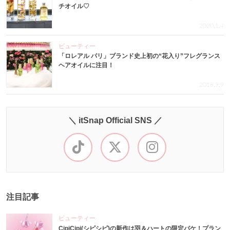
チオイル♡
2020.1.4
ビューティー
「ロレアル パリ」ブランド史上初の“花入り”フレグランス
ヘアオイルに注目！
2018.9.9
＼ itSnap Official SNS ／
注目記事
ビューティー
CipiCipi(シピシピ)の新作は羽＆ハートの限定パケ！プラン