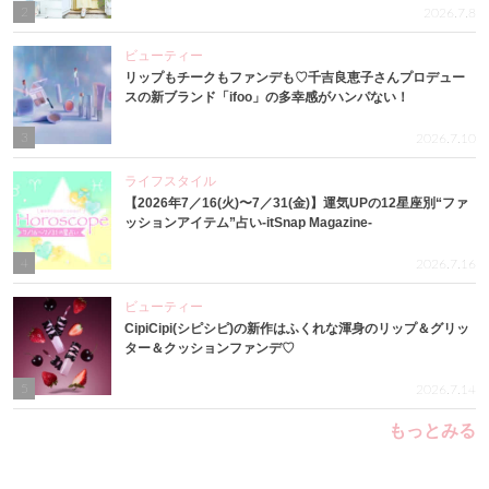
2
2026.7.8
ビューティー
リップもチークもファンデも♡千吉良恵子さんプロデュー
スの新ブランド「ifoo」の多幸感がハンパない！
3
2026.7.10
ライフスタイル
【2026年7／16(火)〜7／31(金)】運気UPの12星座別“ファ
ッションアイテム”占い-itSnap Magazine-
4
2026.7.16
ビューティー
CipiCipi(シピシピ)の新作はふくれな渾身のリップ＆グリッ
ター＆クッションファンデ♡
5
2026.7.14
もっとみる