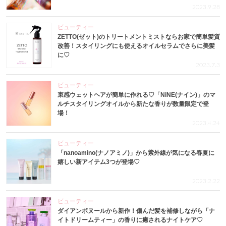
2023.9.28
ビューティー
ZETTO(ゼット)のトリートメントミストならお家で簡単髪質
改善！スタイリングにも使えるオイルセラムでさらに美髪
に♡
2023.7.3
ビューティー
束感ウェットヘアが簡単に作れる♡「NiNE(ナイン)」のマ
ルチスタイリングオイルから新たな香りが数量限定で登
場！
2023.4.24
ビューティー
「nanoamino(ナノアミノ)」から紫外線が気になる春夏に
嬉しい新アイテム3つが登場♡
2023.2.22
ビューティー
ダイアンボヌールから新作！傷んだ髪を補修しながら「ナ
イトドリームティー」の香りに癒されるナイトケア♡