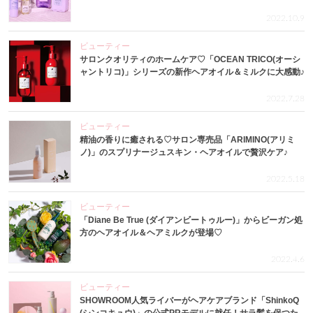
2022.10.9
ビューティー
サロンクオリティのホームケア♡「OCEAN TRICO(オーシ
ャントリコ)」シリーズの新作ヘアオイル＆ミルクに大感動♪
2022.7.28
ビューティー
精油の香りに癒される♡サロン専売品「ARIMINO(アリミ
ノ)」のスプリナージュスキン・ヘアオイルで贅沢ケア♪
2022.5.18
ビューティー
「Diane Be True (ダイアンビートゥルー)」からビーガン処
方のヘアオイル＆ヘアミルクが登場♡
2022.4.6
ビューティー
SHOWROOM人気ライバーがヘアケアブランド「ShinkoQ