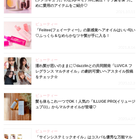
(シンコキュウ)」の公式PRモデルに就任！サラ髪を保つた
めに愛用のアイテムをご紹介♡
2021.10.11
ビューティー
「Feiitee(フェイーティー)」の新感覚ヘアオイルはいい匂い
♡ふっくら＆なめらかなツヤ髪が手に入る！
2021.8.16
ビューティー
濡れ髪が思いのままに♡dazzlinとの共同開発「LUVCA フ
レグランス マルチオイル」の劇的可愛いヘアスタイル投稿
をチェック☆
2020.12.3
ビューティー
髪も体もこれ一つでOK！人気の「ILLUGE PRO(イリュージ
ュプロ)」からマルチオイルが登場♡
2020.4.27
ビューティー
「サインシステミックオイル」はコスパも優秀な万能マル