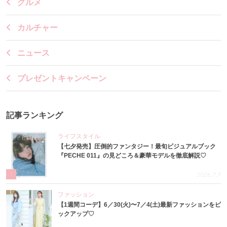
グルメ
カルチャー
ニュース
プレゼントキャンペーン
記事ランキング
ライフスタイル
【七夕発売】圧倒的ファンタジー！最旬ビジュアルブック
『PECHE 011』の見どころ＆豪華モデルを徹底解説♡
1
2026.7.7
ファッション
【1週間コーデ】6／30(火)〜7／4(土)最新ファッションをピ
ックアップ♡