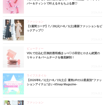
パー＆ティントで叶える※もちぷる唇♡
2026.8.6
ファッション
【1週間コーデ】7／28(火)〜8／1(土)最新ファッションをピ
ックアップ♡
2026.8.5
ビューティー
VDLで仕込む圧倒的透明感ほっぺ♡小田切ヒロさん絶賛の
リキッド＆バームチークを徹底解剖！
2026.8.4
ライフスタイル
【2026年8／1(土)〜8／15(土)】運気UPの12星座別“ファッ
ションアイテム”占い-itSnap Magazine-
2026.8.1
ファッション