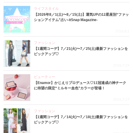
ライフスタイル
【2026年8／1(土)〜8／15(土)】運気UPの12星座別“ファッ
ションアイテム”占い-itSnap Magazine-
2026.8.1
ファッション
【1週間コーデ】7／21(火)〜7／25(土)最新ファッションを
ピックアップ♡
2026.7.29
ビューティー
【Enamor】かじえりプロデュース♡11冠達成の神チーク
に待望の限定“ミルキー血色”カラーが登場！
2026.7.27
ファッション
【1週間コーデ】7／14(火)〜7／18(土)最新ファッションを
ピックアップ♡