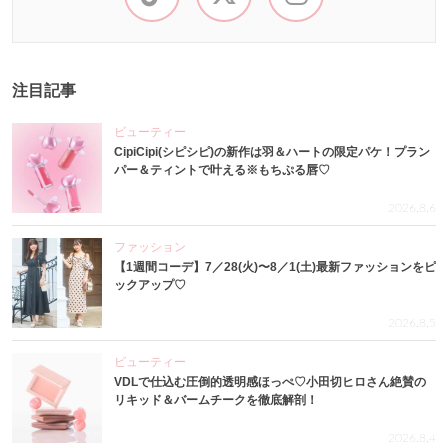
注目記事
ビューティー
CipiCipi(シピシピ)の新作は羽＆ハートの限定パケ！プラン
パー＆ティントで叶える※もちぷる唇♡
2026.8.6
ファッション
【1週間コーデ】7／28(火)〜8／1(土)最新ファッションをピ
ックアップ♡
2026.8.5
ビューティー
VDLで仕込む圧倒的透明感ほっぺ♡小田切ヒロさん絶賛の
リキッド＆バームチークを徹底解剖！
2026.8.4