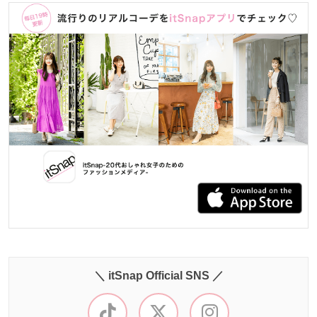
＼ itSnap Official SNS ／