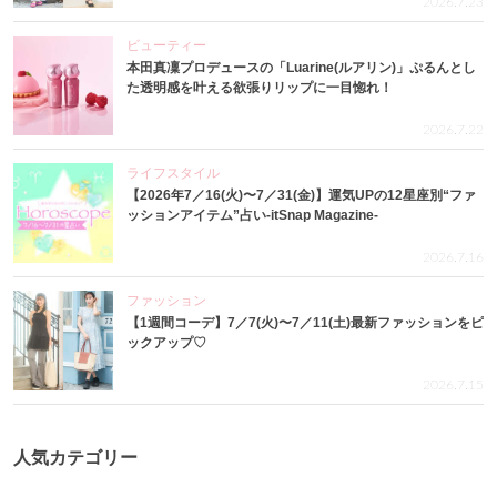
2026.7.23
ビューティー
本田真凜プロデュースの「Luarine(ルアリン)」ぷるんとし
た透明感を叶える欲張りリップに一目惚れ！
2026.7.22
ライフスタイル
【2026年7／16(火)〜7／31(金)】運気UPの12星座別“ファ
ッションアイテム”占い-itSnap Magazine-
2026.7.16
ファッション
【1週間コーデ】7／7(火)〜7／11(土)最新ファッションをピ
ックアップ♡
2026.7.15
人気カテゴリー