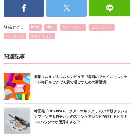
登録タグ：
hoyu
NiNE
ウェットヘア
ビューティー
ヘアオイル
マルチオイル
関連記事
薬用ルルルン＆ルルルンピュアで毎日のフェイスマスクケ
ア♡毎日をごきげん肌で過ごすための新習慣♪
韓国発「Dr.Althea(ドクターエルシア)」のツヤ肌クッショ
ンファンデ＆自分だけのスキンケアレシピが作れるビタミ
ンCパウダーが優秀すぎる♡