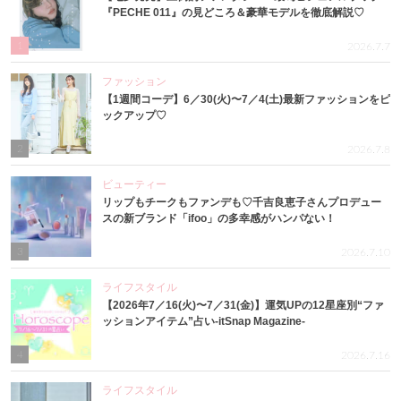
『PECHE 011』の見どころ＆豪華モデルを徹底解説♡
1
2026.7.7
ファッション
【1週間コーデ】6／30(火)〜7／4(土)最新ファッションをピ
ックアップ♡
2
2026.7.8
ビューティー
リップもチークもファンデも♡千吉良恵子さんプロデュー
スの新ブランド「ifoo」の多幸感がハンパない！
3
2026.7.10
ライフスタイル
【2026年7／16(火)〜7／31(金)】運気UPの12星座別“ファ
ッションアイテム”占い-itSnap Magazine-
4
2026.7.16
ライフスタイル