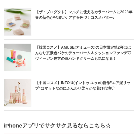
【ザ・プロダクト】マルチに使えるカラーバームに2023年
春の新色が登場♡ケアする色づくコスメバター♪
【韓国コスメ】AMUSE(アミューズ)の日本限定第2弾はは
んなり京紫色パケのデューバーム＆クッションファンデ♡
ヴィーガン処方の豆ハンドクリームも気になる！
【中国コスメ】INTO U(イントゥ ユゥ)の新作”エア泥リッ
プ”はマットなのにふんわり柔らかな着け心地♡
iPhoneアプリでサクサク見るならこちら☆