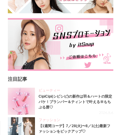
注目記事
ビューティー
CipiCipi(シピシピ)の新作は羽＆ハートの限定
パケ！プランパー＆ティントで叶える※もち
ぷる唇♡
2026.8.6
ファッション
【1週間コーデ】7／28(火)〜8／1(土)最新フ
ァッションをピックアップ♡