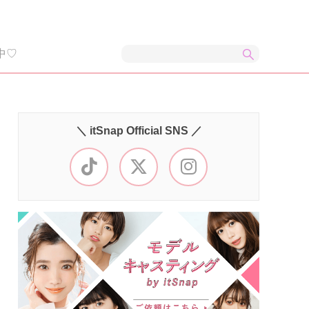
中♡
＼ itSnap Official SNS ／