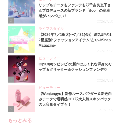
リップもチークもファンデも♡千吉良恵子さ
んプロデュースの新ブランド「ifoo」の多幸
感がハンパない！
2
2026.7.10
ライフスタイル
【2026年7／16(火)〜7／31(金)】運気UPの1
2星座別“ファッションアイテム”占い-itSnap
Magazine-
3
2026.7.16
ビューティー
CipiCipi(シピシピ)の新作はふくれな渾身のリ
ップ＆グリッター＆クッションファンデ♡
4
2026.7.14
ビューティー
【Wonjungyo】新作ルースパウダー＆新色白
みチークで透明感GET♡大人気スキンパック
の大容量タイプも！
5
2026.7.9
もっとみる