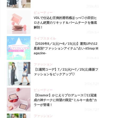
2026.8.5
ビューティー
VDLで仕込む圧倒的透明感ほっぺ♡小田切ヒ
ロさん絶賛のリキッド＆バームチークを徹底
解剖！
2026.8.4
ライフスタイル
【2026年8／1(土)〜8／15(土)】運気UPの12
星座別“ファッションアイテム”占い-itSnap M
agazine-
2026.8.1
ファッション
【1週間コーデ】7／21(火)〜7／25(土)最新フ
ァッションをピックアップ♡
2026.7.29
ビューティー
【Enamor】かじえりプロデュース♡11冠達
成の神チークに待望の限定“ミルキー血色”カ
ラーが登場！
2026.7.27
ファッション