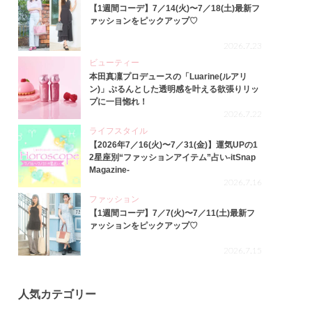
【1週間コーデ】7／14(火)〜7／18(土)最新フ
ァッションをピックアップ♡
2026.7.23
ビューティー
本田真凜プロデュースの「Luarine(ルアリ
ン)」ぷるんとした透明感を叶える欲張りリッ
プに一目惚れ！
2026.7.22
ライフスタイル
【2026年7／16(火)〜7／31(金)】運気UPの1
2星座別“ファッションアイテム”占い-itSnap
Magazine-
2026.7.16
ファッション
【1週間コーデ】7／7(火)〜7／11(土)最新フ
ァッションをピックアップ♡
2026.7.15
人気カテゴリー