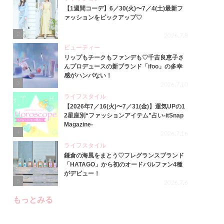
【1週間コーデ】6／30(火)〜7／4(土)最新フ
ァッションをピックアップ♡
2
2026.7.8
ビューティー
リップもチークもファンデも♡千吉良恵子さ
んプロデュースの新ブランド「ifoo」の多幸
感がハンパない！
3
2026.7.10
ライフスタイル
【2026年7／16(火)〜7／31(金)】運気UPの1
2星座別“ファッションアイテム”占い-itSnap
Magazine-
4
2026.7.16
ライフスタイル
鎌倉の海風をまとう♡フレグランスブランド
「HATAGO」から初のオードパルファン4種
がデビュー！
5
2026.7.6
もっとみる