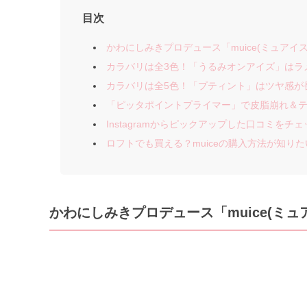
目次
かわにしみきプロデュース「muice(ミュア
カラバリは全3色！「うるみオンアイズ」はラ
カラバリは全5色！「プティント」はツヤ感が
「ピッタポイントプライマー」で皮脂崩れ＆
Instagramからピックアップした口コミをチ
ロフトでも買える？muiceの購入方法が知りた
かわにしみきプロデュース「muice(ミ