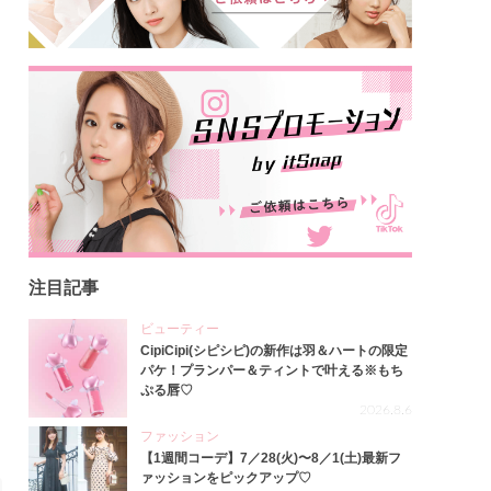
注目記事
ビューティー
CipiCipi(シピシピ)の新作は羽＆ハートの限定
パケ！プランパー＆ティントで叶える※もち
ぷる唇♡
2026.8.6
ファッション
【1週間コーデ】7／28(火)〜8／1(土)最新フ
ァッションをピックアップ♡