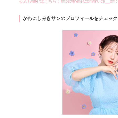
公式Twitterはこちら：https://twitter.com/muice__offici
かわにしみきサンのプロフィールをチェック