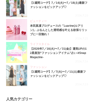
【1週間コーデ】7／14(火)〜7／18(土)最新フ
ァッションをピックアップ♡
2026.7.23
ビューティー
本田真凜プロデュースの「Luarine(ルアリ
ン)」ぷるんとした透明感を叶える欲張りリッ
プに一目惚れ！
2026.7.22
ライフスタイル
【2026年7／16(火)〜7／31(金)】運気UPの1
2星座別“ファッションアイテム”占い-itSnap
Magazine-
2026.7.16
ファッション
【1週間コーデ】7／7(火)〜7／11(土)最新フ
ァッションをピックアップ♡
2026.7.15
人気カテゴリー