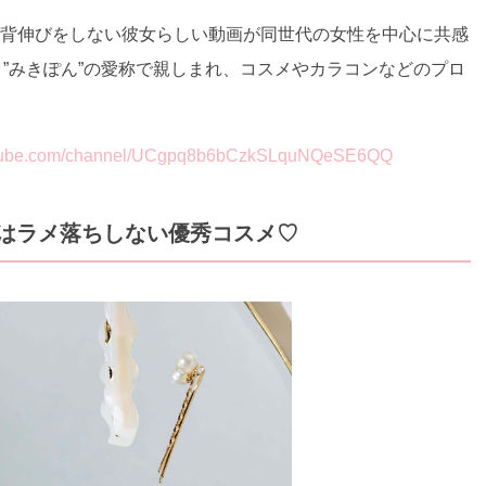
ー。背伸びをしない彼女らしい動画が同世代の女性を中心に共感
超。”みきぽん”の愛称で親しまれ、コスメやカラコンなどのプロ
.com/channel/UCgpq8b6bCzkSLquNQeSE6QQ
はラメ落ちしない優秀コスメ♡