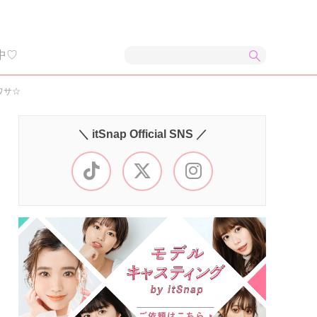
中♡
ワサ☆
＼ itSnap Official SNS ／