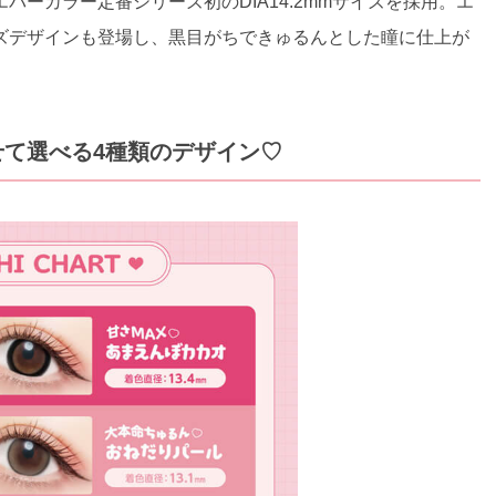
ーカラー定番シリーズ初のDIA14.2mmサイズを採用。エ
ズデザインも登場し、黒目がちできゅるんとした瞳に仕上が
て選べる4種類のデザイン♡