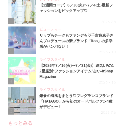
【1週間コーデ】6／30(火)〜7／4(土)最新フ
ァッションをピックアップ♡
2
2026.7.8
ビューティー
リップもチークもファンデも♡千吉良恵子さ
んプロデュースの新ブランド「ifoo」の多幸
感がハンパない！
3
2026.7.10
ライフスタイル
【2026年7／16(火)〜7／31(金)】運気UPの1
2星座別“ファッションアイテム”占い-itSnap
Magazine-
4
2026.7.16
ライフスタイル
鎌倉の海風をまとう♡フレグランスブランド
「HATAGO」から初のオードパルファン4種
がデビュー！
5
2026.7.6
もっとみる