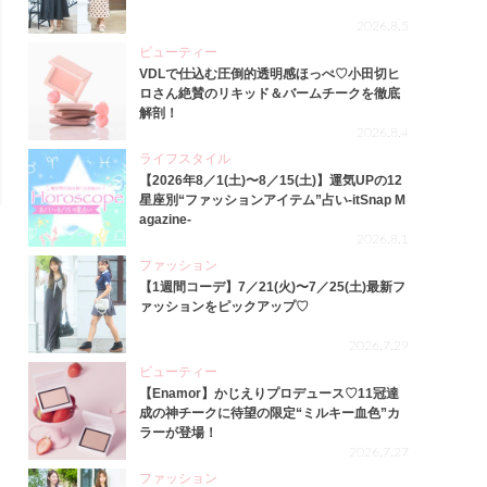
2026.8.5
ビューティー
VDLで仕込む圧倒的透明感ほっぺ♡小田切ヒ
ロさん絶賛のリキッド＆バームチークを徹底
解剖！
2026.8.4
ライフスタイル
【2026年8／1(土)〜8／15(土)】運気UPの12
星座別“ファッションアイテム”占い-itSnap M
agazine-
2026.8.1
ファッション
【1週間コーデ】7／21(火)〜7／25(土)最新フ
ァッションをピックアップ♡
2026.7.29
ビューティー
【Enamor】かじえりプロデュース♡11冠達
成の神チークに待望の限定“ミルキー血色”カ
ラーが登場！
2026.7.27
ファッション