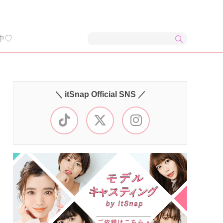
中♡
＼ itSnap Official SNS ／