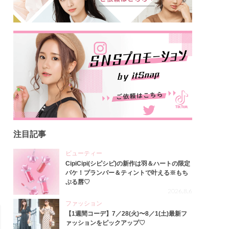
注目記事
ビューティー
CipiCipi(シピシピ)の新作は羽＆ハートの限定
パケ！プランパー＆ティントで叶える※もち
ぷる唇♡
2026.8.6
ファッション
【1週間コーデ】7／28(火)〜8／1(土)最新フ
ァッションをピックアップ♡