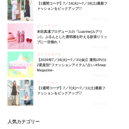
【1週間コーデ】7／14(火)〜7／18(土)最新フ
ァッションをピックアップ♡
2026.7.23
ビューティー
本田真凜プロデュースの「Luarine(ルアリ
ン)」ぷるんとした透明感を叶える欲張りリッ
プに一目惚れ！
2026.7.22
ライフスタイル
【2026年7／16(火)〜7／31(金)】運気UPの1
2星座別“ファッションアイテム”占い-itSnap
Magazine-
2026.7.16
ファッション
【1週間コーデ】7／7(火)〜7／11(土)最新フ
ァッションをピックアップ♡
2026.7.15
人気カテゴリー