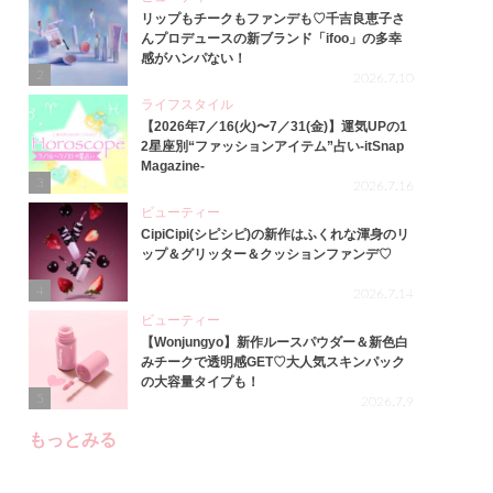
リップもチークもファンデも♡千吉良恵子さ
んプロデュースの新ブランド「ifoo」の多幸
感がハンパない！
2
2026.7.10
ライフスタイル
【2026年7／16(火)〜7／31(金)】運気UPの1
2星座別“ファッションアイテム”占い-itSnap
Magazine-
3
2026.7.16
ビューティー
CipiCipi(シピシピ)の新作はふくれな渾身のリ
ップ＆グリッター＆クッションファンデ♡
4
2026.7.14
ビューティー
【Wonjungyo】新作ルースパウダー＆新色白
みチークで透明感GET♡大人気スキンパック
の大容量タイプも！
5
2026.7.9
もっとみる