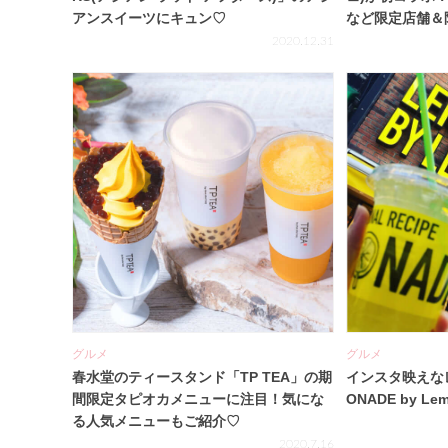
アンスイーツにキュン♡
など限定店舗＆
リンクで心も体
2020.12.31
グルメ
グルメ
春水堂のティースタンド「TP TEA」の期
インスタ映えな
間限定タピオカメニューに注目！気にな
ONADE by L
る人気メニューもご紹介♡
2020.7.16