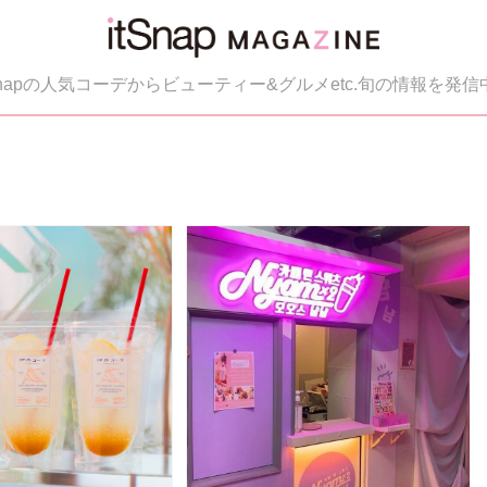
tSnapの人気コーデからビューティー&グルメetc.旬の情報を発信