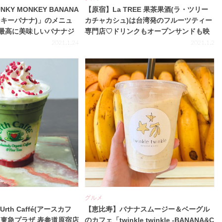
KY MONKEY BANANA
【原宿】La TREE 果茶果酒(ラ・ツリー
ンキーバナナ)」のメニュ
カチャカシュ)は台湾発のフルーツティー
最高に美味しいバナナジ
専門店♡ドリンクもオープンサンドも映
い♡
え確実！
2021.1.24
2021.1.2
グルメ
Urth Caffé(アースカフ
【恵比寿】バナナスムージー＆ベーグル
！東急プラザ 表参道原宿店
のカフェ「twinkle twinkle -BANANA&C