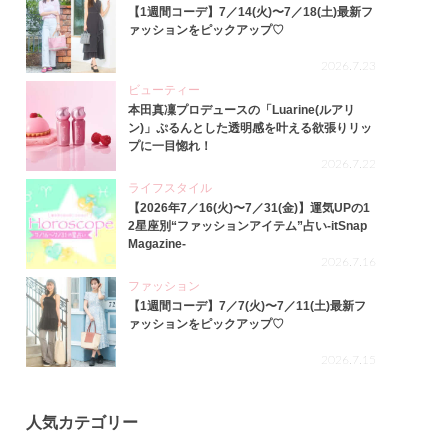
【1週間コーデ】7／14(火)〜7／18(土)最新フ
ァッションをピックアップ♡
2026.7.23
ビューティー
本田真凜プロデュースの「Luarine(ルアリ
ン)」ぷるんとした透明感を叶える欲張りリッ
プに一目惚れ！
2026.7.22
ライフスタイル
【2026年7／16(火)〜7／31(金)】運気UPの1
2星座別“ファッションアイテム”占い-itSnap
Magazine-
2026.7.16
ファッション
【1週間コーデ】7／7(火)〜7／11(土)最新フ
ァッションをピックアップ♡
2026.7.15
人気カテゴリー