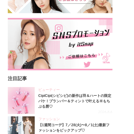
注目記事
ビューティー
CipiCipi(シピシピ)の新作は羽＆ハートの限定
パケ！プランパー＆ティントで叶える※もち
ぷる唇♡
2026.8.6
ファッション
【1週間コーデ】7／28(火)〜8／1(土)最新フ
ァッションをピックアップ♡