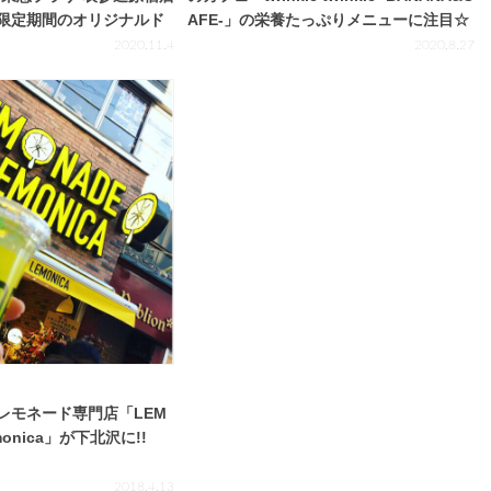
限定期間のオリジナルド
AFE-」の栄養たっぷりメニューに注目☆
もヘルシーに潤う♡
2020.11.4
2020.8.27
レモネード専門店「LEM
emonica」が下北沢に!!
2018.4.13