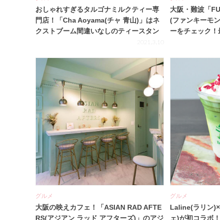
おしゃれすぎるタルゴナミルクティー専
大阪・難波「FUN
門店！「Cha Aoyama(チャ 青山)」はネ
(ファンキーモ
クストブーム間違いなしのティースタン
ーをチェック！
ド☆
ュースが飲みた
2021.3.10
グルメ
グルメ
大阪の映えカフェ！「ASIAN RAD AFTE
Laline(ラリン)×
RS(アジアン ラッド アフターズ)」のアジ
ェ)が初コラボ