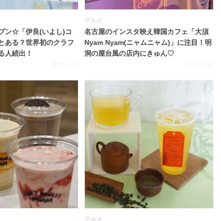
グルメ
プン☆「伊良(いよし)コ
名古屋のインスタ映え韓国カフェ「大須
とある？世界初のクラフ
Nyam Nyam(ニャムニャム)」に注目！明
る人続出！
洞の屋台風の店内にきゅん♡
2021.6.27
2021.3.31
グルメ