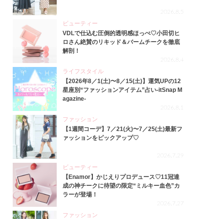
2026.8.5
ビューティー
VDLで仕込む圧倒的透明感ほっぺ♡小田切ヒ
ロさん絶賛のリキッド＆バームチークを徹底
解剖！
2026.8.4
ライフスタイル
【2026年8／1(土)〜8／15(土)】運気UPの12
星座別“ファッションアイテム”占い-itSnap M
agazine-
2026.8.1
ファッション
【1週間コーデ】7／21(火)〜7／25(土)最新フ
ァッションをピックアップ♡
2026.7.29
ビューティー
【Enamor】かじえりプロデュース♡11冠達
成の神チークに待望の限定“ミルキー血色”カ
ラーが登場！
2026.7.27
ファッション