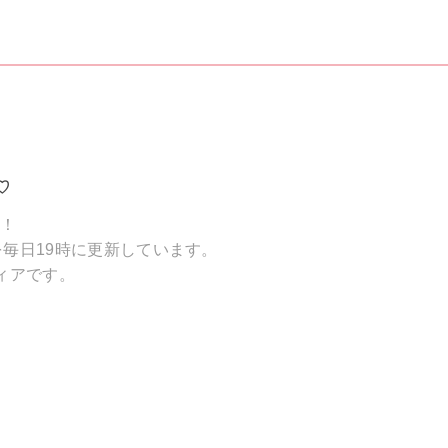
♡
破！
毎日19時に更新しています。
ィアです。