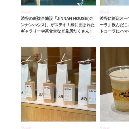
グルメ
グルメ
渋谷の新複合施設「JINNAN HOUSE(ジ
渋谷に新店オー
ンナンハウス)」がステキ！緑に囲まれた
ーラ」飲んだこ
ギャラリーや茶食堂など見所たくさん♪
トコーラにハマ
2021.7.22
グルメ
グルメ