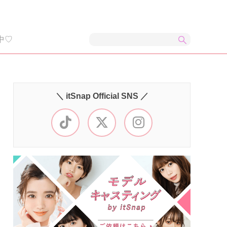
中♡
＼ itSnap Official SNS ／