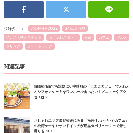
登録タグ：
JINNAN HOUSE
SAKUU 茶空
インスタ映えスポット
おしゃれスポット
お茶
カフェ
グルメ
ドリンク
フードトラック
関連記事
Instagramでも話題に♡中崎町の「しまこカフェ」でふわふ
わシフォンケーキをワンホール食べたい！メニューやアク
セスは？
おしゃれエリア渋谷松涛にある「松涛(しょうとう)カフェ」
の松涛ケーキやサンドイッチが絶品☆ボリューミーで持ち
帰りもOK！