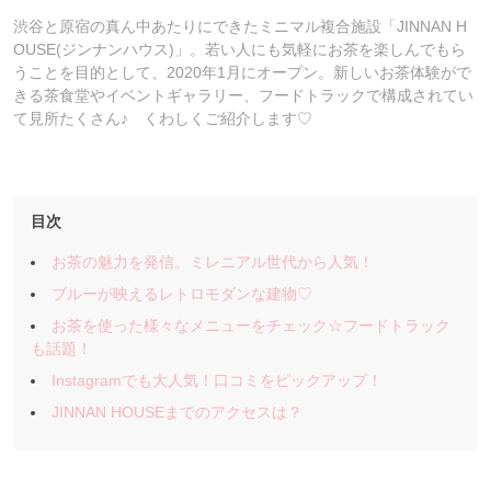
渋谷と原宿の真ん中あたりにできたミニマル複合施設「JINNAN H
OUSE(ジンナンハウス)」。若い人にも気軽にお茶を楽しんでもら
うことを目的として、2020年1月にオープン。新しいお茶体験がで
きる茶食堂やイベントギャラリー、フードトラックで構成されてい
て見所たくさん♪ くわしくご紹介します♡
目次
お茶の魅力を発信。ミレニアル世代から人気！
ブルーが映えるレトロモダンな建物♡
お茶を使った様々なメニューをチェック☆フードトラック
も話題！
Instagramでも大人気！口コミをピックアップ！
JINNAN HOUSEまでのアクセスは？