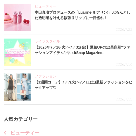
ビューティー
本田真凜プロデュースの「Luarine(ルアリン)」ぷるんとし
た透明感を叶える欲張りリップに一目惚れ！
2026.7.22
ライフスタイル
【2026年7／16(火)〜7／31(金)】運気UPの12星座別“ファ
ッションアイテム”占い-itSnap Magazine-
2026.7.16
ファッション
【1週間コーデ】7／7(火)〜7／11(土)最新ファッションをピ
ックアップ♡
2026.7.15
人気カテゴリー
ビューティー