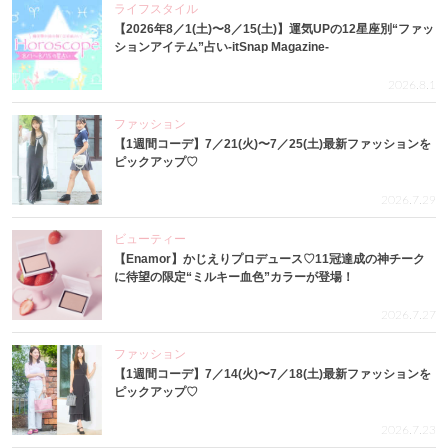
ライフスタイル
【2026年8／1(土)〜8／15(土)】運気UPの12星座別“ファッ
ションアイテム”占い-itSnap Magazine-
2026.8.1
ファッション
【1週間コーデ】7／21(火)〜7／25(土)最新ファッションを
ピックアップ♡
2026.7.29
ビューティー
【Enamor】かじえりプロデュース♡11冠達成の神チーク
に待望の限定“ミルキー血色”カラーが登場！
2026.7.27
ファッション
【1週間コーデ】7／14(火)〜7／18(土)最新ファッションを
ピックアップ♡
2026.7.23