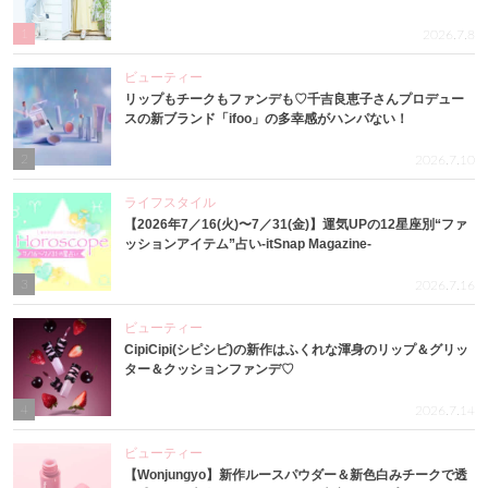
1
2026.7.8
ビューティー
リップもチークもファンデも♡千吉良恵子さんプロデュー
スの新ブランド「ifoo」の多幸感がハンパない！
2
2026.7.10
ライフスタイル
【2026年7／16(火)〜7／31(金)】運気UPの12星座別“ファ
ッションアイテム”占い-itSnap Magazine-
3
2026.7.16
ビューティー
CipiCipi(シピシピ)の新作はふくれな渾身のリップ＆グリッ
ター＆クッションファンデ♡
4
2026.7.14
ビューティー
【Wonjungyo】新作ルースパウダー＆新色白みチークで透