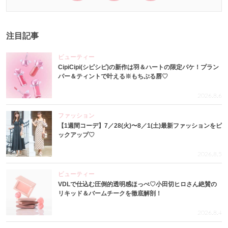
注目記事
ビューティー
CipiCipi(シピシピ)の新作は羽＆ハートの限定パケ！プラン
パー＆ティントで叶える※もちぷる唇♡
2026.8.6
ファッション
【1週間コーデ】7／28(火)〜8／1(土)最新ファッションをピ
ックアップ♡
2026.8.5
ビューティー
VDLで仕込む圧倒的透明感ほっぺ♡小田切ヒロさん絶賛の
リキッド＆バームチークを徹底解剖！
2026.8.4