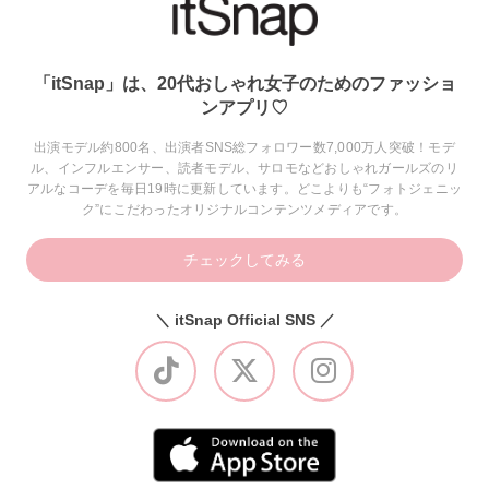
「itSnap」は、20代おしゃれ女子のためのファッショ
ンアプリ♡
出演モデル約800名、出演者SNS総フォロワー数7,000万人突破！モデ
ル、インフルエンサー、読者モデル、サロモなどおしゃれガールズのリ
アルなコーデを毎日19時に更新しています。どこよりも“フォトジェニッ
ク”にこだわったオリジナルコンテンツメディアです。
チェックしてみる
＼ itSnap Official SNS ／