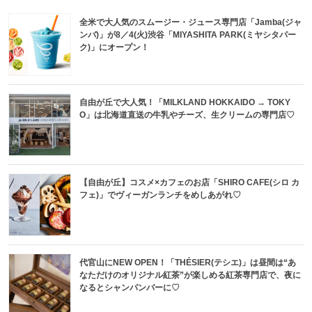
全米で大人気のスムージー・ジュース専門店「Jamba(ジャ
ンバ)」が8／4(火)渋谷「MIYASHITA PARK(ミヤシタパー
ク)」にオープン！
自由が丘で大人気！「MILKLAND HOKKAIDO → TOKY
O」は北海道直送の牛乳やチーズ、生クリームの専門店♡
【自由が丘】コスメ×カフェのお店「SHIRO CAFE(シロ カ
フェ)」でヴィーガンランチをめしあがれ♡
代官山にNEW OPEN！「THÉSIER(テシエ)」は昼間は“あ
なただけのオリジナル紅茶”が楽しめる紅茶専門店で、夜に
なるとシャンパンバーに♡