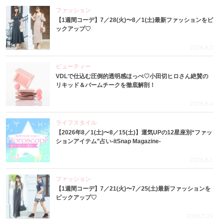
ファッション
【1週間コーデ】7／28(火)〜8／1(土)最新ファッションをピ
ックアップ♡
2026.8.5
ビューティー
VDLで仕込む圧倒的透明感ほっぺ♡小田切ヒロさん絶賛の
リキッド＆バームチークを徹底解剖！
2026.8.4
ライフスタイル
【2026年8／1(土)〜8／15(土)】運気UPの12星座別“ファッ
ションアイテム”占い-itSnap Magazine-
2026.8.1
ファッション
【1週間コーデ】7／21(火)〜7／25(土)最新ファッションを
ピックアップ♡
2026.7.29