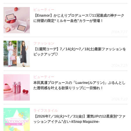
ビューティー
【Enamor】かじえりプロデュース♡11冠達成の神チーク
に待望の限定“ミルキー血色”カラーが登場！
2026.7.27
ファッション
【1週間コーデ】7／14(火)〜7／18(土)最新ファッションを
ピックアップ♡
2026.7.23
ビューティー
本田真凜プロデュースの「Luarine(ルアリン)」ぷるんとし
た透明感を叶える欲張りリップに一目惚れ！
2026.7.22
ライフスタイル
【2026年7／16(火)〜7／31(金)】運気UPの12星座別“ファ
ッションアイテム”占い-itSnap Magazine-