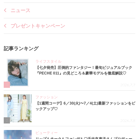
ニュース
プレゼントキャンペーン
記事ランキング
ライフスタイル
【七夕発売】圧倒的ファンタジー！最旬ビジュアルブック
『PECHE 011』の見どころ＆豪華モデルを徹底解説♡
1
2026.7.7
ファッション
【1週間コーデ】6／30(火)〜7／4(土)最新ファッションをピ
ックアップ♡
2
2026.7.8
ビューティー