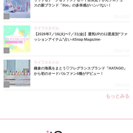
リップもチークもファンデも♡千吉良恵子さんプロデュー
スの新ブランド「ifoo」の多幸感がハンパない！
3
2026.7.10
ライフスタイル
【2026年7／16(火)〜7／31(金)】運気UPの12星座別“ファ
ッションアイテム”占い-itSnap Magazine-
4
2026.7.16
ライフスタイル
鎌倉の海風をまとう♡フレグランスブランド「HATAGO」
から初のオードパルファン4種がデビュー！
5
2026.7.6
もっとみる