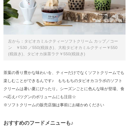
左から：タピオカミルクティーソフトクリーム カップ／コー
ン ￥530 ／550(税抜き)、大粒タピオカミルクティー￥550
(税抜き)、タピオカ抹茶ラテ￥550(税抜き)
茶葉の香り豊かな味わいを、ティーだけでなくソフトクリームでも
楽しむことができるんです♪ もちもちのタピオカコラボのソフト
クリームは暑い夏にぴったり。シーズンごとに色んな味が登場、食
べ応えバツグンのボリュームにも注目☆
※ソフトクリームの販売店舗は事前にお確かめください
おすすめのフードメニューも♪