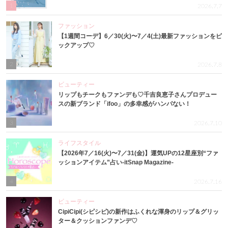
1
2026.7.7
ファッション
【1週間コーデ】6／30(火)〜7／4(土)最新ファッションをピ
ックアップ♡
2
2026.7.8
ビューティー
リップもチークもファンデも♡千吉良恵子さんプロデュー
スの新ブランド「ifoo」の多幸感がハンパない！
3
2026.7.10
ライフスタイル
【2026年7／16(火)〜7／31(金)】運気UPの12星座別“ファ
ッションアイテム”占い-itSnap Magazine-
4
2026.7.16
ビューティー
CipiCipi(シピシピ)の新作はふくれな渾身のリップ＆グリッ
ター＆クッションファンデ♡