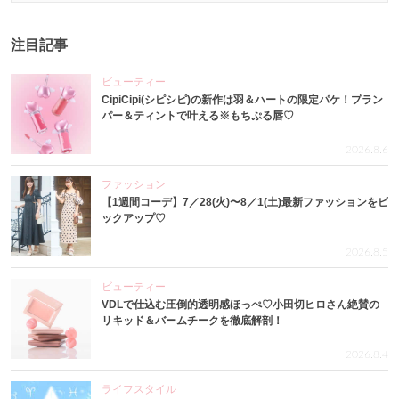
注目記事
ビューティー
CipiCipi(シピシピ)の新作は羽＆ハートの限定パケ！プラン
パー＆ティントで叶える※もちぷる唇♡
2026.8.6
ファッション
【1週間コーデ】7／28(火)〜8／1(土)最新ファッションをピ
ックアップ♡
2026.8.5
ビューティー
VDLで仕込む圧倒的透明感ほっぺ♡小田切ヒロさん絶賛の
リキッド＆バームチークを徹底解剖！
2026.8.4
ライフスタイル