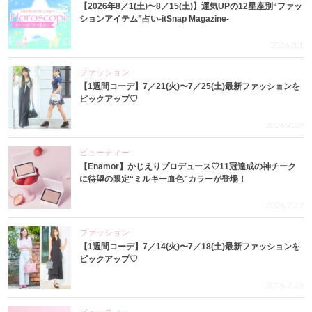
【2026年8／1(土)〜8／15(土)】運気UPの12星座別“ファッ
ションアイテム”占い-itSnap Magazine-
2026.8.1
ファッション
【1週間コーデ】7／21(火)〜7／25(土)最新ファッションを
ピックアップ♡
2026.7.29
ビューティー
【Enamor】かじえりプロデュース♡11冠達成の神チーク
に待望の限定“ミルキー血色”カラーが登場！
2026.7.27
ファッション
【1週間コーデ】7／14(火)〜7／18(土)最新ファッションを
ピックアップ♡
2026.7.23