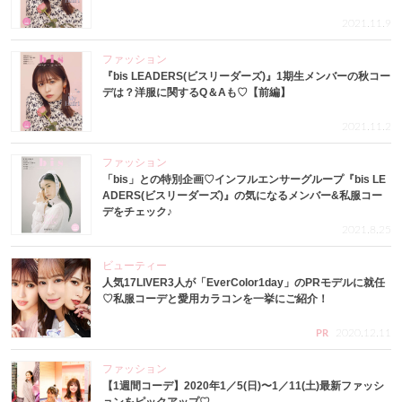
2021.11.9
ファッション
『bis LEADERS(ビスリーダーズ)』1期生メンバーの秋コー
デは？洋服に関するQ＆Aも♡【前編】
2021.11.2
ファッション
「bis」との特別企画♡インフルエンサーグループ『bis LE
ADERS(ビスリーダーズ)』の気になるメンバー&私服コー
デをチェック♪
2021.8.25
ビューティー
人気17LIVER3人が「EverColor1day」のPRモデルに就任
♡私服コーデと愛用カラコンを一挙にご紹介！
2020.12.11
PR
ファッション
【1週間コーデ】2020年1／5(日)〜1／11(土)最新ファッシ