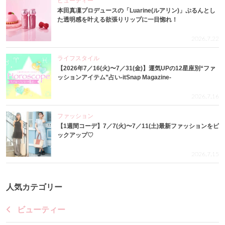
ビューティー
本田真凜プロデュースの「Luarine(ルアリン)」ぷるんとし
た透明感を叶える欲張りリップに一目惚れ！
2026.7.22
ライフスタイル
【2026年7／16(火)〜7／31(金)】運気UPの12星座別“ファ
ッションアイテム”占い-itSnap Magazine-
2026.7.16
ファッション
【1週間コーデ】7／7(火)〜7／11(土)最新ファッションをピ
ックアップ♡
2026.7.15
人気カテゴリー
ビューティー