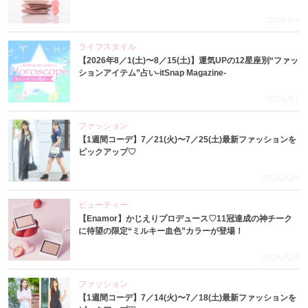
2026.8.4
ライフスタイル
【2026年8／1(土)〜8／15(土)】運気UPの12星座別“ファッ
ションアイテム”占い-itSnap Magazine-
2026.8.1
ファッション
【1週間コーデ】7／21(火)〜7／25(土)最新ファッションを
ピックアップ♡
2026.7.29
ビューティー
【Enamor】かじえりプロデュース♡11冠達成の神チーク
に待望の限定“ミルキー血色”カラーが登場！
2026.7.27
ファッション
【1週間コーデ】7／14(火)〜7／18(土)最新ファッションを