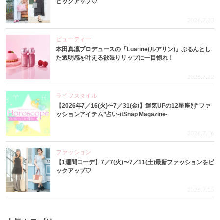
ピックアップ♡
2026.7.23
ビューティー
本田真凜プロデュースの「Luarine(ルアリン)」ぷるんとし
た透明感を叶える欲張りリップに一目惚れ！
2026.7.22
ライフスタイル
【2026年7／16(火)〜7／31(金)】運気UPの12星座別“ファ
ッションアイテム”占い-itSnap Magazine-
2026.7.16
ファッション
【1週間コーデ】7／7(火)〜7／11(土)最新ファッションをピ
ックアップ♡
2026.7.15