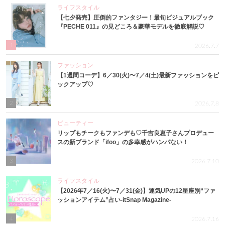
ライフスタイル
【七夕発売】圧倒的ファンタジー！最旬ビジュアルブック
『PECHE 011』の見どころ＆豪華モデルを徹底解説♡
1
2026.7.7
ファッション
【1週間コーデ】6／30(火)〜7／4(土)最新ファッションをピ
ックアップ♡
2
2026.7.8
ビューティー
リップもチークもファンデも♡千吉良恵子さんプロデュー
スの新ブランド「ifoo」の多幸感がハンパない！
3
2026.7.10
ライフスタイル
【2026年7／16(火)〜7／31(金)】運気UPの12星座別“ファ
ッションアイテム”占い-itSnap Magazine-
4
2026.7.16