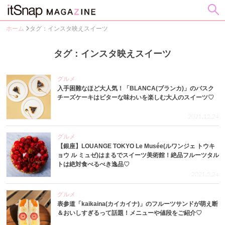
ホーム
タグ：インスタ映えスイーツ
タグ：インスタ映えスイーツ
グルメ
入手困難なほど大人気！「BLANCA(ブランカ)」のバスク
チーズケーキはビターな味わいを楽しむ大人のスイーツ♡
2021.12.24
グルメ
【銀座】LOUANGE TOKYO Le Musée(ルワンジェ トウキ
ョウ ル ミュゼ)はまるでスイーツ美術館！絶品フルーツタル
トは絶対食べるべき逸品♡
2021.5.24
グルメ
表参道「kaikaina(カイカイナ)」のフルーツサンドが萌え断
＆おいしすぎるって話題！メニューや値段をご紹介♡