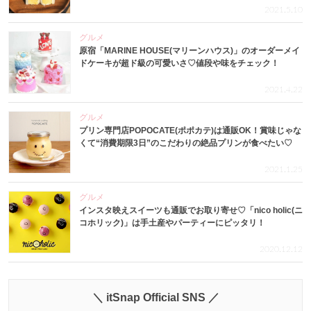
2021.5.10
グルメ
原宿「MARINE HOUSE(マリーンハウス)」のオーダーメイ
ドケーキが超ド級の可愛いさ♡値段や味をチェック！
2021.4.22
グルメ
プリン専門店POPOCATE(ポポカテ)は通販OK！賞味じゃな
くて“消費期限3日”のこだわりの絶品プリンが食べたい♡
2021.1.25
グルメ
インスタ映えスイーツも通販でお取り寄せ♡「nico holic(ニ
コホリック)」は手土産やパーティーにピッタリ！
2020.12.12
＼ itSnap Official SNS ／