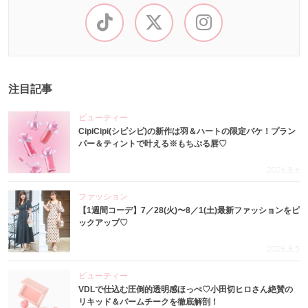
注目記事
ビューティー
CipiCipi(シピシピ)の新作は羽＆ハートの限定パケ！プラン
パー＆ティントで叶える※もちぷる唇♡
2026.8.6
ファッション
【1週間コーデ】7／28(火)〜8／1(土)最新ファッションをピ
ックアップ♡
2026.8.5
ビューティー
VDLで仕込む圧倒的透明感ほっぺ♡小田切ヒロさん絶賛の
リキッド＆バームチークを徹底解剖！