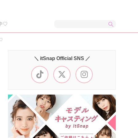
中♡
♡
＼ itSnap Official SNS ／