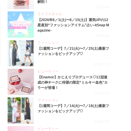
解剖！
2026.8.4
ライフスタイル
【2026年8／1(土)〜8／15(土)】運気UPの12
星座別“ファッションアイテム”占い-itSnap M
agazine-
2026.8.1
ファッション
【1週間コーデ】7／21(火)〜7／25(土)最新フ
ァッションをピックアップ♡
2026.7.29
ビューティー
【Enamor】かじえりプロデュース♡11冠達
成の神チークに待望の限定“ミルキー血色”カ
ラーが登場！
2026.7.27
ファッション
【1週間コーデ】7／14(火)〜7／18(土)最新フ
ァッションをピックアップ♡
2026.7.23
ビューティー