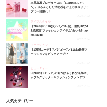
本田真凜プロデュースの「Luarine(ルアリ
ン)」ぷるんとした透明感を叶える欲張りリッ
プに一目惚れ！
2026.7.22
ライフスタイル
【2026年7／16(火)〜7／31(金)】運気UPの1
2星座別“ファッションアイテム”占い-itSnap
Magazine-
2026.7.16
ファッション
【1週間コーデ】7／7(火)〜7／11(土)最新フ
ァッションをピックアップ♡
2026.7.15
ビューティー
CipiCipi(シピシピ)の新作はふくれな渾身のリ
ップ＆グリッター＆クッションファンデ♡
2026.7.14
人気カテゴリー