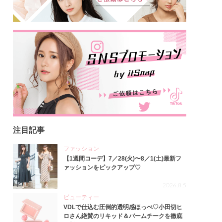
注目記事
ファッション
【1週間コーデ】7／28(火)〜8／1(土)最新フ
ァッションをピックアップ♡
2026.8.5
ビューティー
VDLで仕込む圧倒的透明感ほっぺ♡小田切ヒ
ロさん絶賛のリキッド＆バームチークを徹底