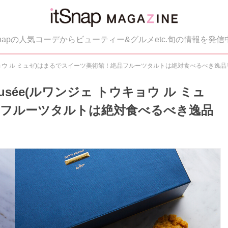
tSnapの人気コーデからビューティー&グルメetc.旬の情報を発信
ェ トウキョウ ル ミュゼ)はまるでスイーツ美術館！絶品フルーツタルトは絶対食べるべき逸品
 Musée(ルワンジェ トウキョウ ル ミュ
品フルーツタルトは絶対食べるべき逸品