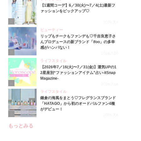
【1週間コーデ】6／30(火)〜7／4(土)最新フ
ァッションをピックアップ♡
2
2026.7.8
ビューティー
リップもチークもファンデも♡千吉良恵子さ
んプロデュースの新ブランド「ifoo」の多幸
感がハンパない！
3
2026.7.10
ライフスタイル
【2026年7／16(火)〜7／31(金)】運気UPの1
2星座別“ファッションアイテム”占い-itSnap
Magazine-
4
2026.7.16
ライフスタイル
鎌倉の海風をまとう♡フレグランスブランド
「HATAGO」から初のオードパルファン4種
がデビュー！
5
2026.7.6
もっとみる