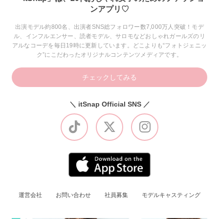
ンアプリ♡
出演モデル約800名、出演者SNS総フォロワー数7,000万人突破！モデ
ル、インフルエンサー、読者モデル、サロモなどおしゃれガールズのリ
アルなコーデを毎日19時に更新しています。どこよりも“フォトジェニッ
ク”にこだわったオリジナルコンテンツメディアです。
チェックしてみる
＼ itSnap Official SNS ／
運営会社
お問い合わせ
社員募集
モデルキャスティング