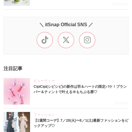
2020.3.14
＼ itSnap Official SNS ／
注目記事
ビューティー
CipiCipi(シピシピ)の新作は羽＆ハートの限定パケ！プラン
パー＆ティントで叶える※もちぷる唇♡
2026.8.6
ファッション
【1週間コーデ】7／28(火)〜8／1(土)最新ファッションをピ
ックアップ♡