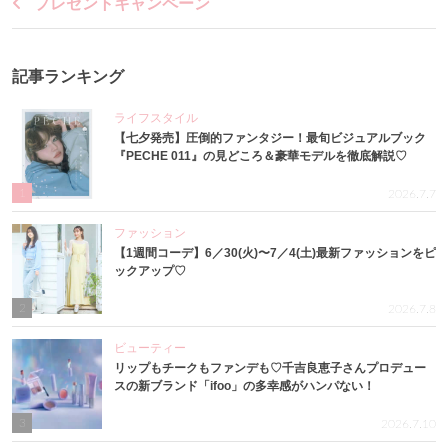
プレゼントキャンペーン
記事ランキング
ライフスタイル
【七夕発売】圧倒的ファンタジー！最旬ビジュアルブック
『PECHE 011』の見どころ＆豪華モデルを徹底解説♡
1
2026.7.7
ファッション
【1週間コーデ】6／30(火)〜7／4(土)最新ファッションをピ
ックアップ♡
2
2026.7.8
ビューティー
リップもチークもファンデも♡千吉良恵子さんプロデュー
スの新ブランド「ifoo」の多幸感がハンパない！
3
2026.7.10