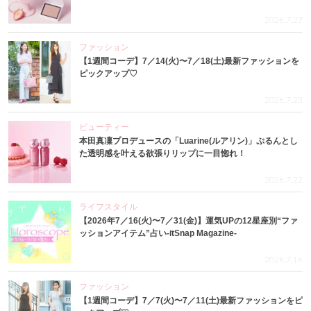
2026.7.27
ファッション
【1週間コーデ】7／14(火)〜7／18(土)最新ファッションを
ピックアップ♡
2026.7.23
ビューティー
本田真凜プロデュースの「Luarine(ルアリン)」ぷるんとし
た透明感を叶える欲張りリップに一目惚れ！
2026.7.22
ライフスタイル
【2026年7／16(火)〜7／31(金)】運気UPの12星座別“ファ
ッションアイテム”占い-itSnap Magazine-
2026.7.16
ファッション
【1週間コーデ】7／7(火)〜7／11(土)最新ファッションをピ