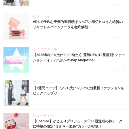
2026.8.5
ビューティー
VDLで仕込む圧倒的透明感ほっぺ♡小田切ヒロさん絶賛の
リキッド＆バームチークを徹底解剖！
2026.8.4
ライフスタイル
【2026年8／1(土)〜8／15(土)】運気UPの12星座別“ファッ
ションアイテム”占い-itSnap Magazine-
2026.8.1
ファッション
【1週間コーデ】7／21(火)〜7／25(土)最新ファッションを
ピックアップ♡
2026.7.29
ビューティー
【Enamor】かじえりプロデュース♡11冠達成の神チーク
に待望の限定“ミルキー血色”カラーが登場！