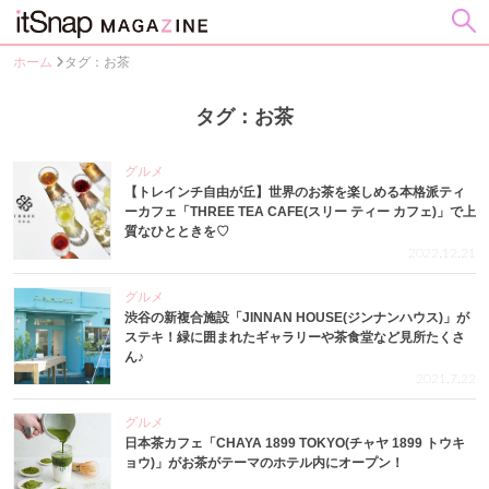
ホーム
タグ：お茶
タグ：お茶
グルメ
【トレインチ自由が丘】世界のお茶を楽しめる本格派ティ
ーカフェ「THREE TEA CAFE(スリー ティー カフェ)」で上
質なひとときを♡
2022.12.21
グルメ
渋谷の新複合施設「JINNAN HOUSE(ジンナンハウス)」が
ステキ！緑に囲まれたギャラリーや茶食堂など見所たくさ
ん♪
2021.7.22
グルメ
日本茶カフェ「CHAYA 1899 TOKYO(チャヤ 1899 トウキ
ョウ)」がお茶がテーマのホテル内にオープン！