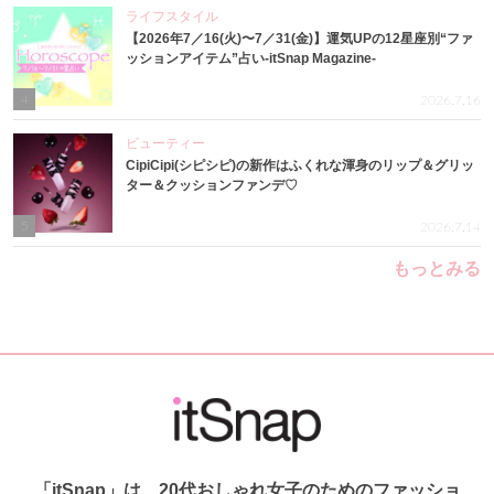
ライフスタイル
【2026年7／16(火)〜7／31(金)】運気UPの12星座別“ファ
ッションアイテム”占い-itSnap Magazine-
4
2026.7.16
ビューティー
CipiCipi(シピシピ)の新作はふくれな渾身のリップ＆グリッ
ター＆クッションファンデ♡
5
2026.7.14
もっとみる
「itSnap」は、20代おしゃれ女子のためのファッショ