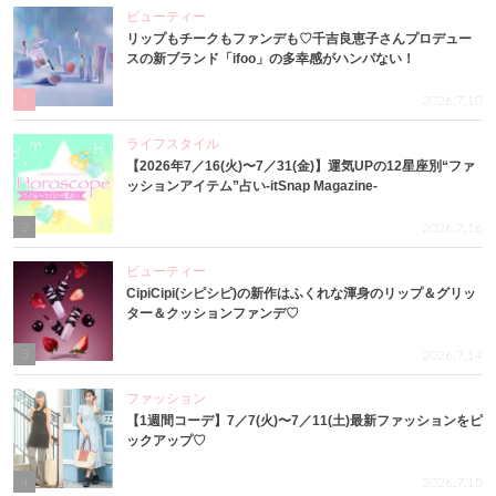
ビューティー
リップもチークもファンデも♡千吉良恵子さんプロデュー
スの新ブランド「ifoo」の多幸感がハンパない！
1
2026.7.10
ライフスタイル
【2026年7／16(火)〜7／31(金)】運気UPの12星座別“ファ
ッションアイテム”占い-itSnap Magazine-
2
2026.7.16
ビューティー
CipiCipi(シピシピ)の新作はふくれな渾身のリップ＆グリッ
ター＆クッションファンデ♡
3
2026.7.14
ファッション
【1週間コーデ】7／7(火)〜7／11(土)最新ファッションをピ
ックアップ♡
4
2026.7.15