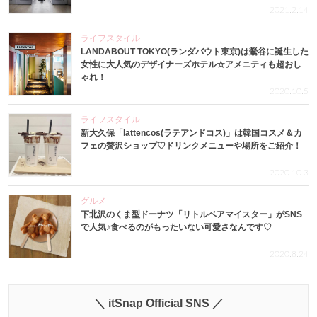
2021.2.14
ライフスタイル
LANDABOUT TOKYO(ランダバウト東京)は鶯谷に誕生した
女性に大人気のデザイナーズホテル☆アメニティも超おし
ゃれ！
2020.10.5
ライフスタイル
新大久保「lattencos(ラテアンドコス)」は韓国コスメ＆カ
フェの贅沢ショップ♡ドリンクメニューや場所をご紹介！
2020.10.3
グルメ
下北沢のくま型ドーナツ「リトルベアマイスター」がSNS
で人気♪食べるのがもったいない可愛さなんです♡
2020.8.24
＼ itSnap Official SNS ／