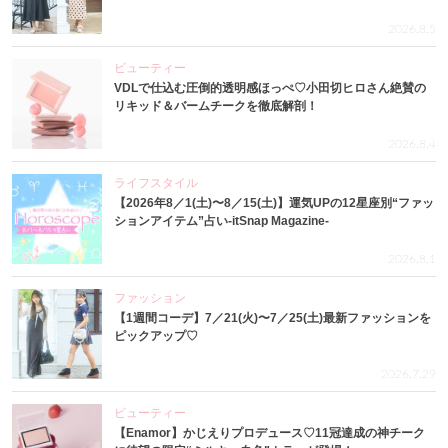
2026.8.5
ビューティー
VDLで仕込む圧倒的透明感ほっぺ♡小田切ヒロさん絶賛の
リキッド＆バームチークを徹底解剖！
2026.8.4
ライフスタイル
【2026年8／1(土)〜8／15(土)】運気UPの12星座別“ファッ
ションアイテム”占い-itSnap Magazine-
2026.8.1
ファッション
【1週間コーデ】7／21(火)〜7／25(土)最新ファッションを
ピックアップ♡
2026.7.29
ビューティー
【Enamor】かじえりプロデュース♡11冠達成の神チーク