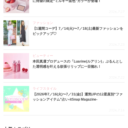
に待望の限定“ミルキー血色”カラーが登場！
2026.7.27
ファッション
【1週間コーデ】7／14(火)〜7／18(土)最新ファッションを
ピックアップ♡
2026.7.23
ビューティー
本田真凜プロデュースの「Luarine(ルアリン)」ぷるんとし
た透明感を叶える欲張りリップに一目惚れ！
2026.7.22
ライフスタイル
【2026年7／16(火)〜7／31(金)】運気UPの12星座別“ファ
ッションアイテム”占い-itSnap Magazine-
2026.7.16