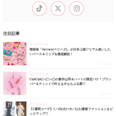
注目記事
ビューティー
韓国発「Verries(ベリーズ)」が日本上陸♡リアル使いした
いベース＆リップを徹底解説！
2026.8.10
ビューティー
CipiCipi(シピシピ)の新作は羽＆ハートの限定パケ！プラン
パー＆ティントで叶える※もちぷる唇♡
2026.8.6
ファッション
【1週間コーデ】7／28(火)〜8／1(土)最新ファッションをピ
ックアップ♡