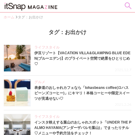
ホーム
タグ：お出かけ
タグ：お出かけ
ライフスタイル
伊豆リゾート【VACATION VILLA&GLAMPING BLUE EDE
N(ブルーエデン)】のプライベート空間で絶景をひとりじめ
♡
2021.12.7
グルメ
表参道のおしゃれカフェなら「lohasbeans coffee(ロハス
ビーンズコーヒー)」にキマリ！本格コーヒーや限定スイー
ツが見逃せない♡
2021.2.26
ライフスタイル
インスタ映えする葉山のおしゃれスポット「UNDER THE P
ALMO HAYAMA(アンダーザパルモ葉山)」でまったりチル
♡メニューや予約方法をチェック！