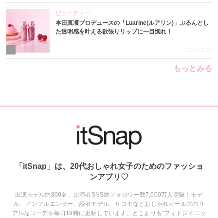
ビューティー
本田真凜プロデュースの「Luarine(ルアリン)」ぷるんとし
た透明感を叶える欲張りリップに一目惚れ！
5
2026.7.22
もっとみる
「itSnap」は、20代おしゃれ女子のためのファッショ
ンアプリ♡
出演モデル約800名、出演者SNS総フォロワー数7,000万人突破！モデ
ル、インフルエンサー、読者モデル、サロモなどおしゃれガールズのリ
アルなコーデを毎日19時に更新しています。どこよりも“フォトジェニッ