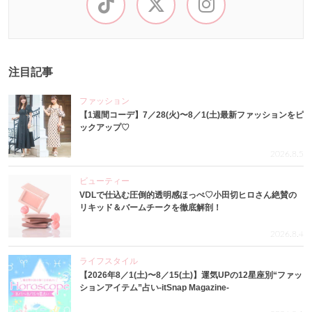
注目記事
ファッション
【1週間コーデ】7／28(火)〜8／1(土)最新ファッションをピ
ックアップ♡
2026.8.5
ビューティー
VDLで仕込む圧倒的透明感ほっぺ♡小田切ヒロさん絶賛の
リキッド＆バームチークを徹底解剖！
2026.8.4
ライフスタイル
【2026年8／1(土)〜8／15(土)】運気UPの12星座別“ファッ
ションアイテム”占い-itSnap Magazine-