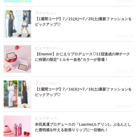
2026.8.1
ファッション
【1週間コーデ】7／21(火)〜7／25(土)最新ファッションを
ピックアップ♡
2026.7.29
ビューティー
【Enamor】かじえりプロデュース♡11冠達成の神チーク
に待望の限定“ミルキー血色”カラーが登場！
2026.7.27
ファッション
【1週間コーデ】7／14(火)〜7／18(土)最新ファッションを
ピックアップ♡
2026.7.23
ビューティー
本田真凜プロデュースの「Luarine(ルアリン)」ぷるんとし
た透明感を叶える欲張りリップに一目惚れ！