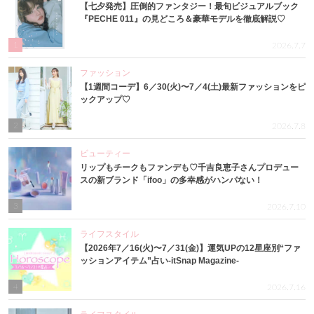
【七夕発売】圧倒的ファンタジー！最旬ビジュアルブック
『PECHE 011』の見どころ＆豪華モデルを徹底解説♡
1
2026.7.7
ファッション
【1週間コーデ】6／30(火)〜7／4(土)最新ファッションをピ
ックアップ♡
2
2026.7.8
ビューティー
リップもチークもファンデも♡千吉良恵子さんプロデュー
スの新ブランド「ifoo」の多幸感がハンパない！
3
2026.7.10
ライフスタイル
【2026年7／16(火)〜7／31(金)】運気UPの12星座別“ファ
ッションアイテム”占い-itSnap Magazine-
4
2026.7.16