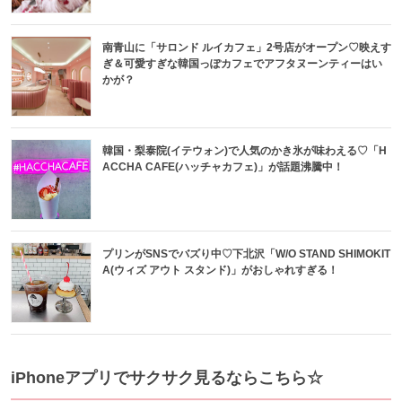
南青山に「サロンド ルイカフェ」2号店がオープン♡映えす
ぎ＆可愛すぎな韓国っぽカフェでアフタヌーンティーはい
かが？
韓国・梨泰院(イテウォン)で人気のかき氷が味わえる♡「H
ACCHA CAFE(ハッチャカフェ)」が話題沸騰中！
プリンがSNSでバズり中♡下北沢「W/O STAND SHIMOKIT
A(ウィズ アウト スタンド)」がおしゃれすぎる！
iPhoneアプリでサクサク見るならこちら☆