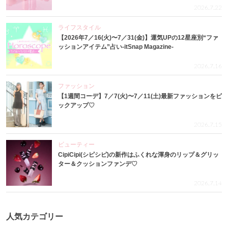
2026.7.22
ライフスタイル
【2026年7／16(火)〜7／31(金)】運気UPの12星座別“ファ
ッションアイテム”占い-itSnap Magazine-
2026.7.16
ファッション
【1週間コーデ】7／7(火)〜7／11(土)最新ファッションをピ
ックアップ♡
2026.7.15
ビューティー
CipiCipi(シピシピ)の新作はふくれな渾身のリップ＆グリッ
ター＆クッションファンデ♡
2026.7.14
人気カテゴリー