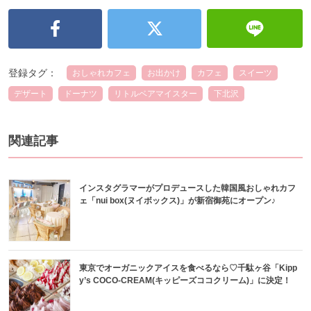
登録タグ：
おしゃれカフェ
お出かけ
カフェ
スイーツ
デザート
ドーナツ
リトルベアマイスター
下北沢
関連記事
インスタグラマーがプロデュースした韓国風おしゃれカフ
ェ「nui box(ヌイボックス)」が新宿御苑にオープン♪
東京でオーガニックアイスを食べるなら♡千駄ヶ谷「Kipp
y’s COCO-CREAM(キッピーズココクリーム)」に決定！