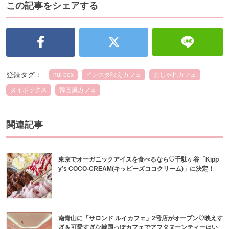
この記事をシェアする
登録タグ：
nui box
インスタ映えカフェ
おしゃれカフェ
ヌイボックス
韓国風カフェ
関連記事
東京でオーガニックアイスを食べるなら♡千駄ヶ谷「Kipp
y’s COCO-CREAM(キッピーズココクリーム)」に決定！
南青山に「サロンド ルイカフェ」2号店がオープン♡映えす
ぎ＆可愛すぎな韓国っぽカフェでアフタヌーンティーはい