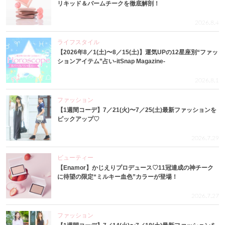
リキッド＆バームチークを徹底解剖！
2026.8.4
ライフスタイル
【2026年8／1(土)〜8／15(土)】運気UPの12星座別“ファッ
ションアイテム”占い-itSnap Magazine-
2026.8.1
ファッション
【1週間コーデ】7／21(火)〜7／25(土)最新ファッションを
ピックアップ♡
2026.7.29
ビューティー
【Enamor】かじえりプロデュース♡11冠達成の神チーク
に待望の限定“ミルキー血色”カラーが登場！
2026.7.27
ファッション