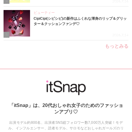
4
2026.7.16
ビューティー
CipiCipi(シピシピ)の新作はふくれな渾身のリップ＆グリッ
ター＆クッションファンデ♡
5
2026.7.14
もっとみる
「itSnap」は、20代おしゃれ女子のためのファッショ
ンアプリ♡
出演モデル約800名、出演者SNS総フォロワー数7,000万人突破！モデ
ル、インフルエンサー、読者モデル、サロモなどおしゃれガールズのリ