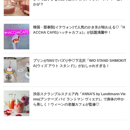
かが？
韓国・梨泰院(イテウォン)で人気のかき氷が味わえる♡「H
ACCHA CAFE(ハッチャカフェ)」が話題沸騰中！
プリンがSNSでバズり中♡下北沢「W/O STAND SHIMOKIT
A(ウィズ アウト スタンド)」がおしゃれすぎる！
渋谷スクランブルスクエア内「ANNA’S by Landtmann Vie
nna(アンナーズ バイ ラントマン ヴィエナ)」で身体の中か
ら美しく！ウィーンの老舗カフェが監修♡