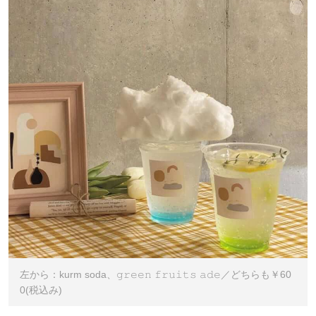
左から：kurm soda、𝚐𝚛𝚎𝚎𝚗 𝚏𝚛𝚞𝚒𝚝𝚜 𝚊𝚍𝚎／どちらも￥60
0(税込み)