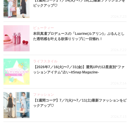
【1週間コーデ】7／14(火)〜7／18(土)最新ファッションを
ピックアップ♡
2026.7.23
ビューティー
本田真凜プロデュースの「Luarine(ルアリン)」ぷるんとし
た透明感を叶える欲張りリップに一目惚れ！
2026.7.22
ライフスタイル
【2026年7／16(火)〜7／31(金)】運気UPの12星座別“ファ
ッションアイテム”占い-itSnap Magazine-
2026.7.16
ファッション
【1週間コーデ】7／7(火)〜7／11(土)最新ファッションをピ
ックアップ♡
2026.7.15