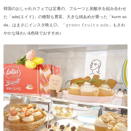
韓国のおしゃれカフェでは定番の、フルーツと炭酸水を組み合わせ
た「ade(エイド)」の種類も豊富。大きな綿あめが乗った「kurm so
da」はまさにインスタ映え◎。「𝚐𝚛𝚎𝚎𝚗 𝚏𝚛𝚞𝚒𝚝𝚜 𝚊𝚍𝚎」もさわ
やかな味わい&色味でおすすめ♪