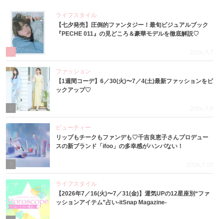
ライフスタイル
【七夕発売】圧倒的ファンタジー！最旬ビジュアルブック
『PECHE 011』の見どころ＆豪華モデルを徹底解説♡
1
2026.7.7
ファッション
【1週間コーデ】6／30(火)〜7／4(土)最新ファッションをピ
ックアップ♡
2
2026.7.8
ビューティー
リップもチークもファンデも♡千吉良恵子さんプロデュー
スの新ブランド「ifoo」の多幸感がハンパない！
3
2026.7.10
ライフスタイル
【2026年7／16(火)〜7／31(金)】運気UPの12星座別“ファ
ッションアイテム”占い-itSnap Magazine-