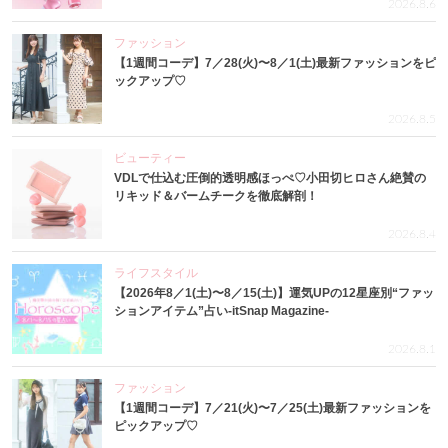
2026.8.6
ファッション
【1週間コーデ】7／28(火)〜8／1(土)最新ファッションをピ
ックアップ♡
2026.8.5
ビューティー
VDLで仕込む圧倒的透明感ほっぺ♡小田切ヒロさん絶賛の
リキッド＆バームチークを徹底解剖！
2026.8.4
ライフスタイル
【2026年8／1(土)〜8／15(土)】運気UPの12星座別“ファッ
ションアイテム”占い-itSnap Magazine-
2026.8.1
ファッション
【1週間コーデ】7／21(火)〜7／25(土)最新ファッションを
ピックアップ♡