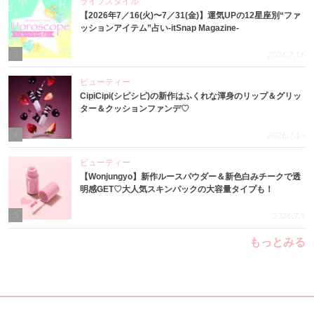
ライフスタイル
【2026年7／16(火)〜7／31(金)】運気UPの12星座別“ファ
ッションアイテム”占い-itSnap Magazine-
3
2026.7.16
ビューティー
CipiCipi(シピシピ)の新作はふくれな渾身のリップ＆グリッ
ター＆クッションファンデ♡
4
2026.7.14
ビューティー
【Wonjungyo】新作ルースパウダー＆新色白みチークで透
明感GET♡大人気スキンパックの大容量タイプも！
5
2026.7.9
もっとみる