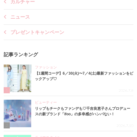
カルチャー
ニュース
プレゼントキャンペーン
記事ランキング
ファッション
【1週間コーデ】6／30(火)〜7／4(土)最新ファッションをピ
ックアップ♡
1
2026.7.8
ビューティー
リップもチークもファンデも♡千吉良恵子さんプロデュー
スの新ブランド「ifoo」の多幸感がハンパない！
2
2026.7.10