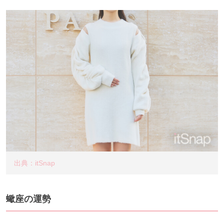
出典：itSnap
蠍座の運勢