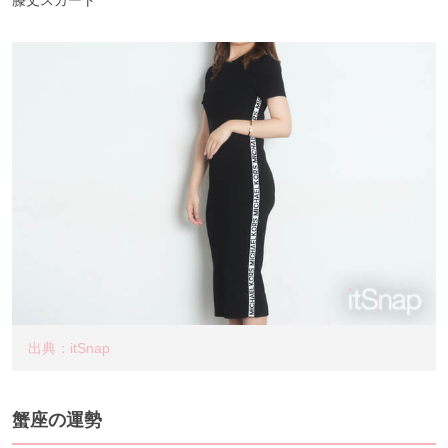
出典：itSnap
蟹座の運勢