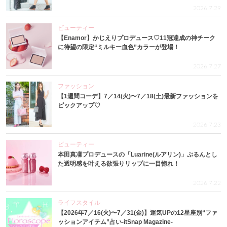
2026.7.29
ビューティー
【Enamor】かじえりプロデュース♡11冠達成の神チーク
に待望の限定“ミルキー血色”カラーが登場！
2026.7.27
ファッション
【1週間コーデ】7／14(火)〜7／18(土)最新ファッションを
ピックアップ♡
2026.7.23
ビューティー
本田真凜プロデュースの「Luarine(ルアリン)」ぷるんとし
た透明感を叶える欲張りリップに一目惚れ！
2026.7.22
ライフスタイル
【2026年7／16(火)〜7／31(金)】運気UPの12星座別“ファ
ッションアイテム”占い-itSnap Magazine-