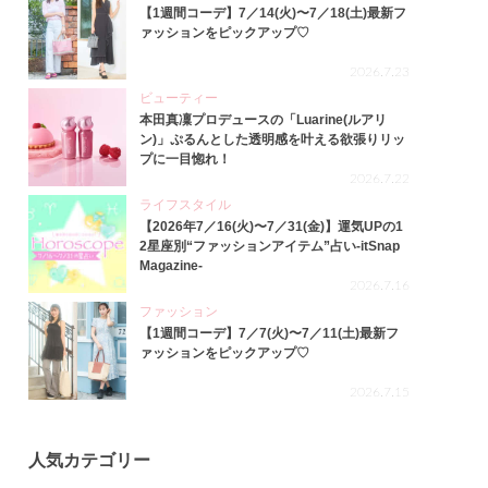
【1週間コーデ】7／14(火)〜7／18(土)最新フ
ァッションをピックアップ♡
2026.7.23
ビューティー
本田真凜プロデュースの「Luarine(ルアリ
ン)」ぷるんとした透明感を叶える欲張りリッ
プに一目惚れ！
2026.7.22
ライフスタイル
【2026年7／16(火)〜7／31(金)】運気UPの1
2星座別“ファッションアイテム”占い-itSnap
Magazine-
2026.7.16
ファッション
【1週間コーデ】7／7(火)〜7／11(土)最新フ
ァッションをピックアップ♡
2026.7.15
人気カテゴリー