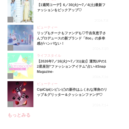
【1週間コーデ】6／30(火)〜7／4(土)最新フ
ァッションをピックアップ♡
2
2026.7.8
ビューティー
リップもチークもファンデも♡千吉良恵子さ
んプロデュースの新ブランド「ifoo」の多幸
感がハンパない！
3
2026.7.10
ライフスタイル
【2026年7／16(火)〜7／31(金)】運気UPの1
2星座別“ファッションアイテム”占い-itSnap
Magazine-
4
2026.7.16
ビューティー
CipiCipi(シピシピ)の新作はふくれな渾身のリ
ップ＆グリッター＆クッションファンデ♡
5
2026.7.14
もっとみる