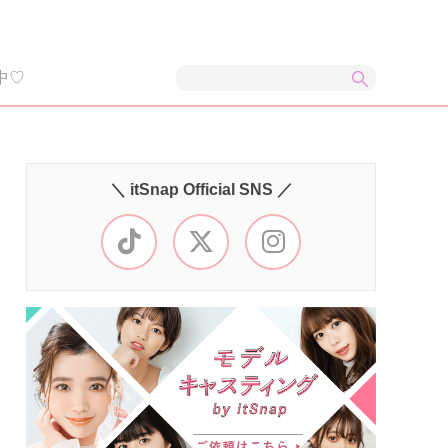
中♡
＼ itSnap Official SNS ／