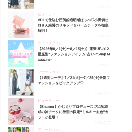
2026.8.5
ビューティー
VDLで仕込む圧倒的透明感ほっぺ♡小田切ヒ
ロさん絶賛のリキッド＆バームチークを徹底
解剖！
2026.8.4
ライフスタイル
【2026年8／1(土)〜8／15(土)】運気UPの12
星座別“ファッションアイテム”占い-itSnap M
agazine-
2026.8.1
ファッション
【1週間コーデ】7／21(火)〜7／25(土)最新フ
ァッションをピックアップ♡
2026.7.29
ビューティー
【Enamor】かじえりプロデュース♡11冠達
成の神チークに待望の限定“ミルキー血色”カ
ラーが登場！
2026.7.27
ファッション