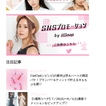
注目記事
ビューティー
CipiCipi(シピシピ)の新作は羽＆ハートの限定
パケ！プランパー＆ティントで叶える※もち
ぷる唇♡
2026.8.6
ファッション
【1週間コーデ】7／28(火)〜8／1(土)最新フ
ァッションをピックアップ♡