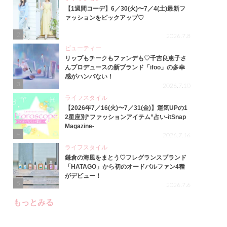
【1週間コーデ】6／30(火)〜7／4(土)最新フ
ァッションをピックアップ♡
2
2026.7.8
ビューティー
リップもチークもファンデも♡千吉良恵子さ
んプロデュースの新ブランド「ifoo」の多幸
感がハンパない！
3
2026.7.10
ライフスタイル
【2026年7／16(火)〜7／31(金)】運気UPの1
2星座別“ファッションアイテム”占い-itSnap
Magazine-
4
2026.7.16
ライフスタイル
鎌倉の海風をまとう♡フレグランスブランド
「HATAGO」から初のオードパルファン4種
がデビュー！
5
2026.7.6
もっとみる