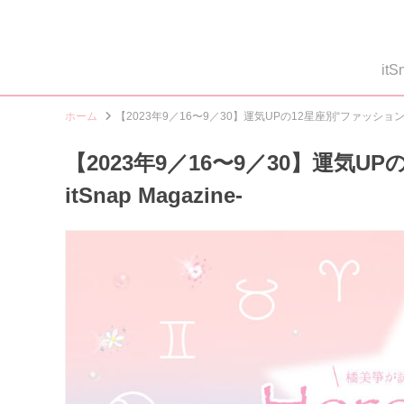
i
ホーム
【2023年9／16〜9／30】運気UPの12星座別“ファッションアイテ
【2023年9／16〜9／30】運気U
itSnap Magazine-