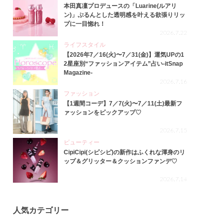
本田真凜プロデュースの「Luarine(ルアリ
ン)」ぷるんとした透明感を叶える欲張りリッ
プに一目惚れ！
2026.7.22
ライフスタイル
【2026年7／16(火)〜7／31(金)】運気UPの1
2星座別“ファッションアイテム”占い-itSnap
Magazine-
2026.7.16
ファッション
【1週間コーデ】7／7(火)〜7／11(土)最新フ
ァッションをピックアップ♡
2026.7.15
ビューティー
CipiCipi(シピシピ)の新作はふくれな渾身のリ
ップ＆グリッター＆クッションファンデ♡
2026.7.14
人気カテゴリー