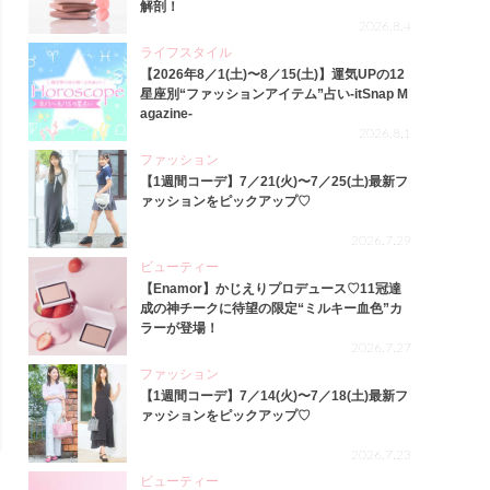
解剖！
2026.8.4
ライフスタイル
【2026年8／1(土)〜8／15(土)】運気UPの12
星座別“ファッションアイテム”占い-itSnap M
agazine-
2026.8.1
ファッション
【1週間コーデ】7／21(火)〜7／25(土)最新フ
ァッションをピックアップ♡
2026.7.29
ビューティー
【Enamor】かじえりプロデュース♡11冠達
成の神チークに待望の限定“ミルキー血色”カ
ラーが登場！
2026.7.27
ファッション
【1週間コーデ】7／14(火)〜7／18(土)最新フ
ァッションをピックアップ♡
2026.7.23
ビューティー