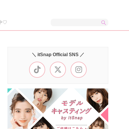
中♡
＼ itSnap Official SNS ／