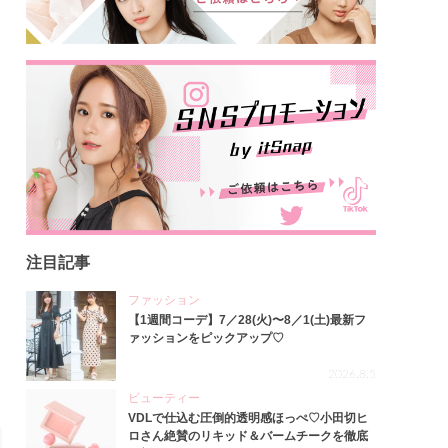
注目記事
ファッション
【1週間コーデ】7／28(火)〜8／1(土)最新フ
ァッションをピックアップ♡
2026.8.5
ビューティー
VDLで仕込む圧倒的透明感ほっぺ♡小田切ヒ
ロさん絶賛のリキッド＆バームチークを徹底