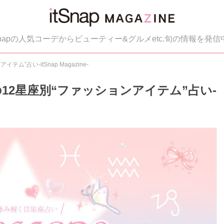
tSnapの人気コーデからビューティー&グルメetc.旬の情報を発信
ム”占い-itSnap Magazine-
Pの12星座別“ファッションアイテム”占い-