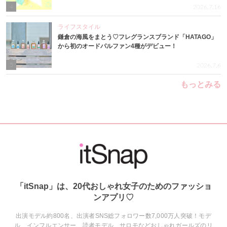
4
2026.7.16
ライフスタイル
鎌倉の海風をまとう♡フレグランスブランド「HATAGO」
から初のオードパルファン4種がデビュー！
5
2026.7.6
もっとみる
「itSnap」は、20代おしゃれ女子のためのファッショ
ンアプリ♡
出演モデル約800名、出演者SNS総フォロワー数7,000万人突破！モデ
ル、インフルエンサー、読者モデル、サロモなどおしゃれガールズのリ