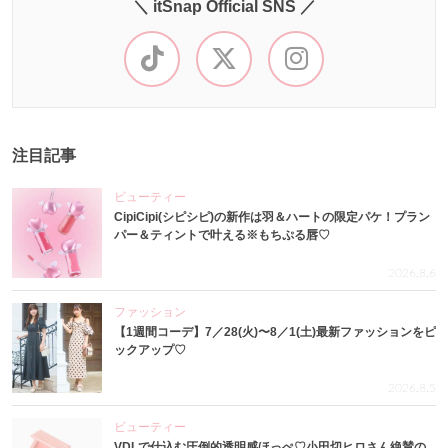
＼ itSnap Official SNS ／
注目記事
ビューティー
CipiCipi(シピシピ)の新作は羽＆ハートの限定パケ！プラン
パー＆ティントで叶える※もちぷる唇♡
2026.8.6
ファッション
【1週間コーデ】7／28(火)〜8／1(土)最新ファッションをピ
ックアップ♡
2026.8.5
ビューティー
VDLで仕込む圧倒的透明感ほっぺ♡小田切ヒロさん絶賛の