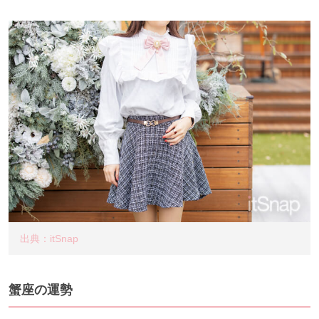
出典：itSnap
蟹座の運勢