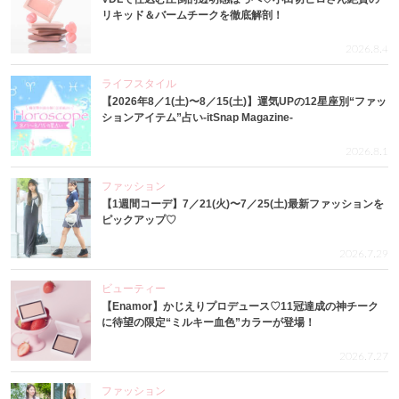
リキッド＆バームチークを徹底解剖！
2026.8.4
ライフスタイル
【2026年8／1(土)〜8／15(土)】運気UPの12星座別“ファッ
ションアイテム”占い-itSnap Magazine-
2026.8.1
ファッション
【1週間コーデ】7／21(火)〜7／25(土)最新ファッションを
ピックアップ♡
2026.7.29
ビューティー
【Enamor】かじえりプロデュース♡11冠達成の神チーク
に待望の限定“ミルキー血色”カラーが登場！
2026.7.27
ファッション