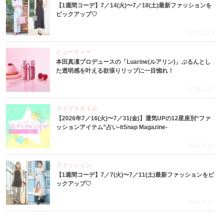
【1週間コーデ】7／14(火)〜7／18(土)最新ファッションを
ピックアップ♡
2026.7.23
ビューティー
本田真凜プロデュースの「Luarine(ルアリン)」ぷるんとし
た透明感を叶える欲張りリップに一目惚れ！
2026.7.22
ライフスタイル
【2026年7／16(火)〜7／31(金)】運気UPの12星座別“ファ
ッションアイテム”占い-itSnap Magazine-
2026.7.16
ファッション
【1週間コーデ】7／7(火)〜7／11(土)最新ファッションをピ
ックアップ♡
2026.7.15