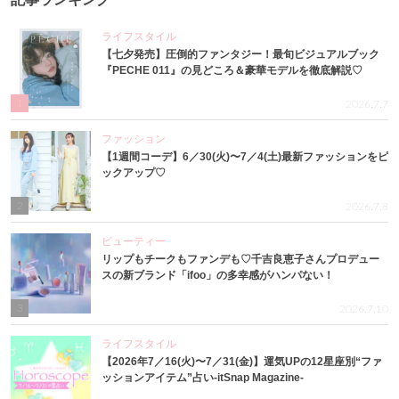
ライフスタイル
【七夕発売】圧倒的ファンタジー！最旬ビジュアルブック
『PECHE 011』の見どころ＆豪華モデルを徹底解説♡
1
2026.7.7
ファッション
【1週間コーデ】6／30(火)〜7／4(土)最新ファッションをピ
ックアップ♡
2
2026.7.8
ビューティー
リップもチークもファンデも♡千吉良恵子さんプロデュー
スの新ブランド「ifoo」の多幸感がハンパない！
3
2026.7.10
ライフスタイル
【2026年7／16(火)〜7／31(金)】運気UPの12星座別“ファ
ッションアイテム”占い-itSnap Magazine-