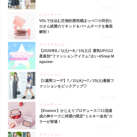
2026.8.5
ビューティー
VDLで仕込む圧倒的透明感ほっぺ♡小田切ヒ
ロさん絶賛のリキッド＆バームチークを徹底
解剖！
2026.8.4
ライフスタイル
【2026年8／1(土)〜8／15(土)】運気UPの12
星座別“ファッションアイテム”占い-itSnap M
agazine-
2026.8.1
ファッション
【1週間コーデ】7／21(火)〜7／25(土)最新フ
ァッションをピックアップ♡
2026.7.29
ビューティー
【Enamor】かじえりプロデュース♡11冠達
成の神チークに待望の限定“ミルキー血色”カ
ラーが登場！
2026.7.27
ファッション