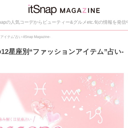
tSnapの人気コーデからビューティー&グルメetc.旬の情報を発信
ム”占い-itSnap Magazine-
Pの12星座別“ファッションアイテム”占い-