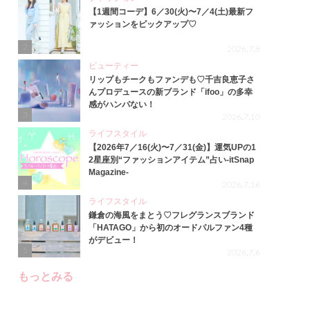
【1週間コーデ】6／30(火)〜7／4(土)最新フ
ァッションをピックアップ♡
2
2026.7.8
ビューティー
リップもチークもファンデも♡千吉良恵子さ
んプロデュースの新ブランド「ifoo」の多幸
感がハンパない！
3
2026.7.10
ライフスタイル
【2026年7／16(火)〜7／31(金)】運気UPの1
2星座別“ファッションアイテム”占い-itSnap
Magazine-
4
2026.7.16
ライフスタイル
鎌倉の海風をまとう♡フレグランスブランド
「HATAGO」から初のオードパルファン4種
がデビュー！
5
2026.7.6
もっとみる