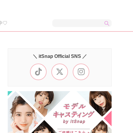
中♡
＼ itSnap Official SNS ／