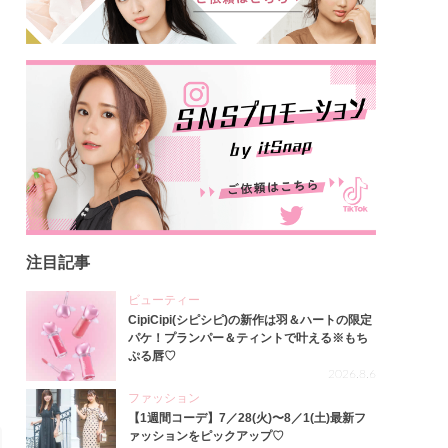
注目記事
ビューティー
CipiCipi(シピシピ)の新作は羽＆ハートの限定
パケ！プランパー＆ティントで叶える※もち
ぷる唇♡
2026.8.6
ファッション
【1週間コーデ】7／28(火)〜8／1(土)最新フ
ァッションをピックアップ♡