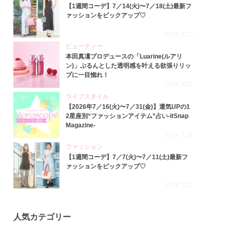
【1週間コーデ】7／14(火)〜7／18(土)最新フ
ァッションをピックアップ♡
2026.7.23
ビューティー
本田真凜プロデュースの「Luarine(ルアリ
ン)」ぷるんとした透明感を叶える欲張りリッ
プに一目惚れ！
2026.7.22
ライフスタイル
【2026年7／16(火)〜7／31(金)】運気UPの1
2星座別“ファッションアイテム”占い-itSnap
Magazine-
2026.7.16
ファッション
【1週間コーデ】7／7(火)〜7／11(土)最新フ
ァッションをピックアップ♡
2026.7.15
人気カテゴリー