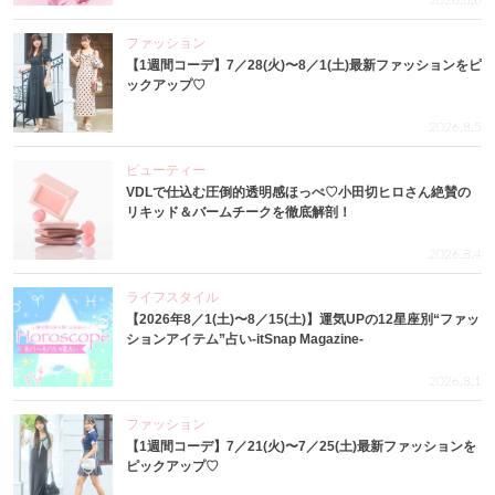
ファッション
【1週間コーデ】7／28(火)〜8／1(土)最新ファッションをピ
ックアップ♡
2026.8.5
ビューティー
VDLで仕込む圧倒的透明感ほっぺ♡小田切ヒロさん絶賛の
リキッド＆バームチークを徹底解剖！
2026.8.4
ライフスタイル
【2026年8／1(土)〜8／15(土)】運気UPの12星座別“ファッ
ションアイテム”占い-itSnap Magazine-
2026.8.1
ファッション
【1週間コーデ】7／21(火)〜7／25(土)最新ファッションを
ピックアップ♡