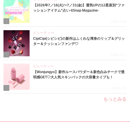
【2026年7／16(火)〜7／31(金)】運気UPの12星座別“ファ
ッションアイテム”占い-itSnap Magazine-
3
2026.7.16
ビューティー
CipiCipi(シピシピ)の新作はふくれな渾身のリップ＆グリッ
ター＆クッションファンデ♡
4
2026.7.14
ビューティー
【Wonjungyo】新作ルースパウダー＆新色白みチークで透
明感GET♡大人気スキンパックの大容量タイプも！
5
2026.7.9
もっとみる