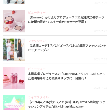
2026.7.29
ビューティー
【Enamor】かじえりプロデュース♡11冠達成の神チーク
に待望の限定“ミルキー血色”カラーが登場！
2026.7.27
ファッション
【1週間コーデ】7／14(火)〜7／18(土)最新ファッションを
ピックアップ♡
2026.7.23
ビューティー
本田真凜プロデュースの「Luarine(ルアリン)」ぷるんとし
た透明感を叶える欲張りリップに一目惚れ！
2026.7.22
ライフスタイル
【2026年7／16(火)〜7／31(金)】運気UPの12星座別“ファ
ッションアイテム”占い-itSnap Magazine-