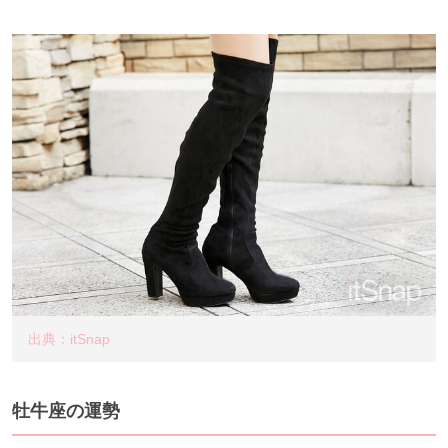
出典：itSnap
牡牛座の運勢