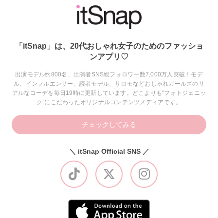
「itSnap」は、20代おしゃれ女子のためのファッショ
ンアプリ♡
出演モデル約800名、出演者SNS総フォロワー数7,000万人突破！モデ
ル、インフルエンサー、読者モデル、サロモなどおしゃれガールズのリ
アルなコーデを毎日19時に更新しています。どこよりも“フォトジェニッ
ク”にこだわったオリジナルコンテンツメディアです。
チェックしてみる
＼ itSnap Official SNS ／