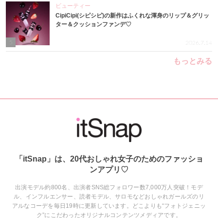
ビューティー
CipiCipi(シピシピ)の新作はふくれな渾身のリップ＆グリッ
ター＆クッションファンデ♡
5
2026.7.14
もっとみる
「itSnap」は、20代おしゃれ女子のためのファッショ
ンアプリ♡
出演モデル約800名、出演者SNS総フォロワー数7,000万人突破！モデ
ル、インフルエンサー、読者モデル、サロモなどおしゃれガールズのリ
アルなコーデを毎日19時に更新しています。どこよりも“フォトジェニッ
ク”にこだわったオリジナルコンテンツメディアです。