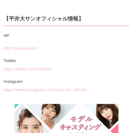
【平井大サンオフィシャル情報】
HP
http://hiraidai.com
Twitter
https://twitter.com/hiraidai
Instagram
https://www.instagram.com/hirai_dai_official/