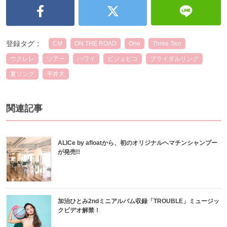
登録タグ：
CM
ON THE ROAD
One
Three Two
ウクレレ
ツアー
ハワイ
ビジュピコ
ブライダルリング
夏ソング
平井大
関連記事
ALICe by afloatから、初のオリジナルヘマチンシャンプー
が発売!!
加治ひとみ2ndミニアルバム収録「TROUBLE」ミュージッ
クビデオ解禁！