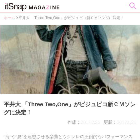
ホーム
平井大 「Three Two,One」がビジュピコ新ＣＭソングに決定！
平井大 「Three Two,One」がビジュピコ新ＣＭソン
グに決定！
作成：2017.7.25
更新：2017.8.28
“海”や”夏“を連想させる楽曲とウクレレの圧倒的なパフォーマンス