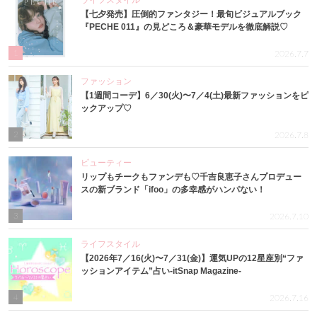
ライフスタイル
【七夕発売】圧倒的ファンタジー！最旬ビジュアルブック
『PECHE 011』の見どころ＆豪華モデルを徹底解説♡
1
2026.7.7
ファッション
【1週間コーデ】6／30(火)〜7／4(土)最新ファッションをピ
ックアップ♡
2
2026.7.8
ビューティー
リップもチークもファンデも♡千吉良恵子さんプロデュー
スの新ブランド「ifoo」の多幸感がハンパない！
3
2026.7.10
ライフスタイル
【2026年7／16(火)〜7／31(金)】運気UPの12星座別“ファ
ッションアイテム”占い-itSnap Magazine-
4
2026.7.16