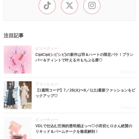
注目記事
ビューティー
CipiCipi(シピシピ)の新作は羽＆ハートの限定パケ！プラン
パー＆ティントで叶える※もちぷる唇♡
2026.8.6
ファッション
【1週間コーデ】7／28(火)〜8／1(土)最新ファッションをピ
ックアップ♡
2026.8.5
ビューティー
VDLで仕込む圧倒的透明感ほっぺ♡小田切ヒロさん絶賛の
リキッド＆バームチークを徹底解剖！