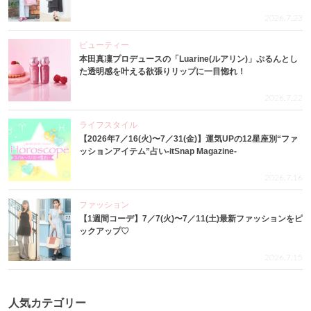
2026.7.23
ビューティー
本田真凜プロデュースの「Luarine(ルアリン)」ぷるんとし
た透明感を叶える欲張りリップに一目惚れ！
2026.7.22
ライフスタイル
【2026年7／16(火)〜7／31(金)】運気UPの12星座別“ファ
ッションアイテム”占い-itSnap Magazine-
2026.7.16
ファッション
【1週間コーデ】7／7(火)〜7／11(土)最新ファッションをピ
ックアップ♡
2026.7.15
人気カテゴリー