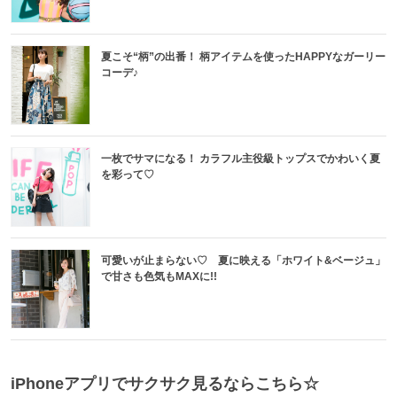
夏こそ“柄”の出番！ 柄アイテムを使ったHAPPYなガーリー
コーデ♪
一枚でサマになる！ カラフル主役級トップスでかわいく夏
を彩って♡
可愛いが止まらない♡ 夏に映える「ホワイト&ベージュ」
で甘さも色気もMAXに!!
iPhoneアプリでサクサク見るならこちら☆