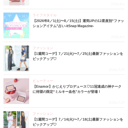
2026.8.4
ライフスタイル
【2026年8／1(土)〜8／15(土)】運気UPの12星座別“ファッ
ションアイテム”占い-itSnap Magazine-
2026.8.1
ファッション
【1週間コーデ】7／21(火)〜7／25(土)最新ファッションを
ピックアップ♡
2026.7.29
ビューティー
【Enamor】かじえりプロデュース♡11冠達成の神チーク
に待望の限定“ミルキー血色”カラーが登場！
2026.7.27
ファッション
【1週間コーデ】7／14(火)〜7／18(土)最新ファッションを
ピックアップ♡