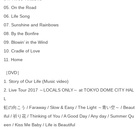
05. On the Road
06. Life Song
07. Sunshine and Rainbows
08. By the Bonfire
09. Blowin’ in the Wind
10. Cradle of Love
11. Home
［DVD］
1. Story of Our Life (Music video)
2. Live Tour 2017 ～LOCALS ONLY～ at TOKYO DOME CITY HAL
L
虹の向こう / Faraway / Slow & Easy / The Light ～青い空～ / Beaut
iful / 祈り花 / Thinking of You / A Good Day / Any day / Summer Qu
een / Kiss Me Baby / Life is Beautiful