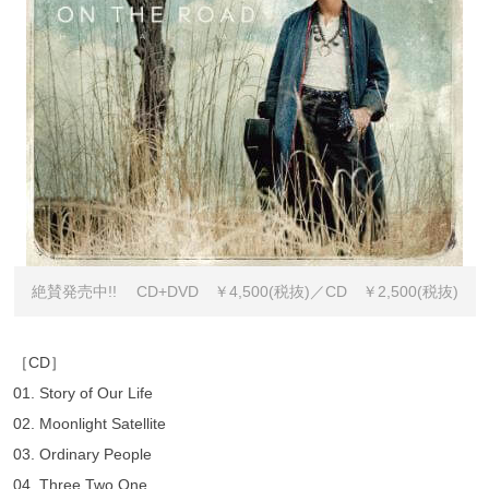
絶賛発売中!! CD+DVD ￥4,500(税抜)／CD ￥2,500(税抜)
［CD］
01. Story of Our Life
02. Moonlight Satellite
03. Ordinary People
04. Three Two,One