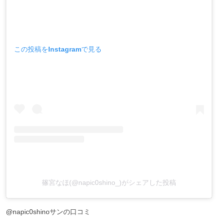
この投稿をInstagramで見る
篠宮なほ(@napic0shino_)がシェアした投稿
@napic0shinoサンの口コミ