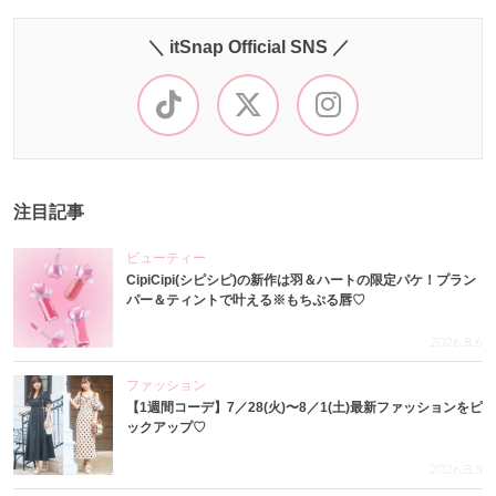
＼ itSnap Official SNS ／
注目記事
ビューティー
CipiCipi(シピシピ)の新作は羽＆ハートの限定パケ！プラン
パー＆ティントで叶える※もちぷる唇♡
2026.8.6
ファッション
【1週間コーデ】7／28(火)〜8／1(土)最新ファッションをピ
ックアップ♡
2026.8.5