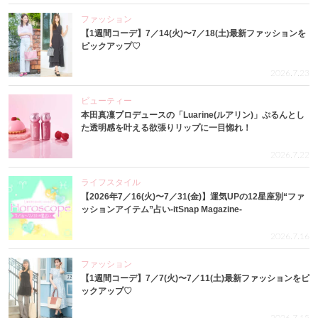
ファッション
【1週間コーデ】7／14(火)〜7／18(土)最新ファッションを
ピックアップ♡
2026.7.23
ビューティー
本田真凜プロデュースの「Luarine(ルアリン)」ぷるんとし
た透明感を叶える欲張りリップに一目惚れ！
2026.7.22
ライフスタイル
【2026年7／16(火)〜7／31(金)】運気UPの12星座別“ファ
ッションアイテム”占い-itSnap Magazine-
2026.7.16
ファッション
【1週間コーデ】7／7(火)〜7／11(土)最新ファッションをピ
ックアップ♡