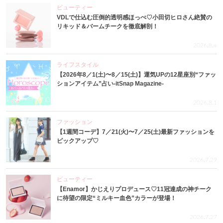
ビューティー
VDLで仕込む圧倒的透明感ほっぺ♡小田切ヒロさん絶賛の
リキッド＆バームチークを徹底解剖！
2026.8.4
ライフスタイル
【2026年8／1(土)〜8／15(土)】運気UPの12星座別“ファッ
ションアイテム”占い-itSnap Magazine-
2026.8.1
ファッション
【1週間コーデ】7／21(火)〜7／25(土)最新ファッションを
ピックアップ♡
2026.7.29
ビューティー
【Enamor】かじえりプロデュース♡11冠達成の神チーク
に待望の限定“ミルキー血色”カラーが登場！
2026.7.27