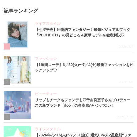
記事ランキング
ライフスタイル
【七夕発売】圧倒的ファンタジー！最旬ビジュアルブック
『PECHE 011』の見どころ＆豪華モデルを徹底解説♡
1
2026.7.7
ファッション
【1週間コーデ】6／30(火)〜7／4(土)最新ファッションをピ
ックアップ♡
2
2026.7.8
ビューティー
リップもチークもファンデも♡千吉良恵子さんプロデュー
スの新ブランド「ifoo」の多幸感がハンパない！
3
2026.7.10
ライフスタイル
【2026年7／16(火)〜7／31(金)】運気UPの12星座別“ファ