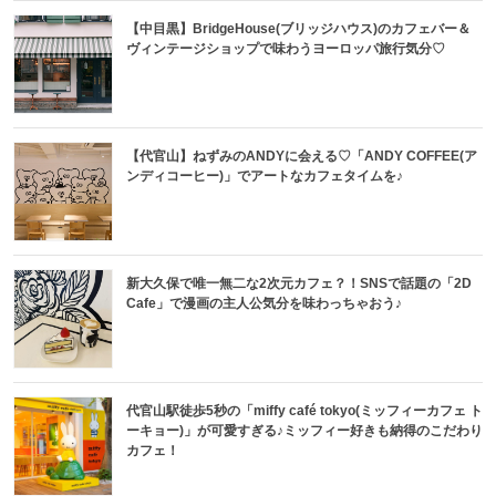
【中目黒】BridgeHouse(ブリッジハウス)のカフェバー＆
ヴィンテージショップで味わうヨーロッパ旅行気分♡
【代官山】ねずみのANDYに会える♡「ANDY COFFEE(ア
ンディコーヒー)」でアートなカフェタイムを♪
新大久保で唯一無二な2次元カフェ？！SNSで話題の「2D
Cafe」で漫画の主人公気分を味わっちゃおう♪
代官山駅徒歩5秒の「miffy café tokyo(ミッフィーカフェ ト
ーキョー)」が可愛すぎる♪ミッフィー好きも納得のこだわり
カフェ！